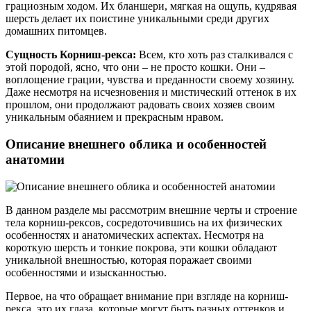
грациозным ходом. Их бланшери, мягкая на ощупь, кудрявая
шерсть делает их поистине уникальными среди других
домашних питомцев.
Сущность Корниш-рекса:
Всем, кто хоть раз сталкивался с
этой породой, ясно, что они – не просто кошки. Они –
воплощение грации, чувства и преданности своему хозяину.
Даже несмотря на исчезновения и мистический оттенок в их
прошлом, они продолжают радовать своих хозяев своим
уникальным обаянием и прекрасным нравом.
Описание внешнего облика и особенностей
анатомии
В данном разделе мы рассмотрим внешние черты и строение
тела корниш-рексов, сосредоточившись на их физических
особенностях и анатомических аспектах. Несмотря на
короткую шерсть и тонкие покрова, эти кошки обладают
уникальной внешностью, которая поражает своими
особенностями и изысканностью.
Первое, на что обращает внимание при взгляде на корниш-
рекса, это их глаза, которые могут быть разных оттенков и