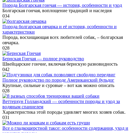
Порода Болгарская гончая — история, особенности и уход
Болгарская гончая, воплощение традиций и наследия
0
34
Порода болгарская овчарка и её история, особенности и
характеристики
Порода, восхищающая всех любителей собак, – болгарская
овчарка.
0
28
Бернская Гончая — полное руководство
Швейцарские гончие, включая бернскую разновидность
0
42
Полное руководство по породе Американский бульдог
Крупные, сильные и суровые – вот как можно описать
0
28
Веттерхун Голландский — особенности породы и уход за
водяным спаниелем
Характеристика этой породы удивляет многих хозяев собак.
0
31
Все о гладкошерстной таксе: особенности содержания, уход и