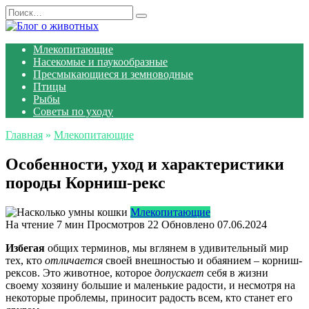
Перейти
Search
к
for:
содержанию
Млекопитающие
Насекомые и паукообразные
Пресмыкающиеся и земноводные
Птицы
Рыбы
Советы по уходу
Главная
»
Млекопитающие
Особенности, уход и характеристики
породы Корниш-рекс
Млекопитающие
На чтение
7 мин
Просмотров
22
Обновлено
07.06.2024
Избегая
общих терминов, мы вглянем в удивительный мир
тех, кто
отличается
своей внешностью и обаянием – корниш-
рексов. Это животное, которое
допускает
себя в жизни
своему хозяину большие и маленькие радости, и несмотря на
некоторые проблемы, приносит радость всем, кто станет его