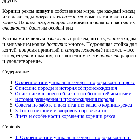
другом.
Корниш-рексы
живут
в собственном мире, где каждый месяц
или даже годы
могут
стать
важными
моментами в жизни их
хозяев. Их
шерстка
,
которая
становится
большой частью их
внешности
,
дает
им особый вид.
В этом мире
нельзя
избежать
проблем, но с
хорошим
уходом
и вниманием кошке
доступно
многое. Подходящая стойка для
когтей, вовремя привитый и
стерилизованный
питомец – все
это
требует
внимания, но в конечном счете
принесет
радость
и удовлетворение.
Содержание
Особенности и уникальные черты породы корниш-рекс
Описание породы и история её происхождения
Описание внешнего облика и особенностей анатомии
История разведения и происхождения породы
Советы по заботе и воспитанию вашего корниш-рекса
Забота о питании и здоровом образе жизни
Диета и особенности кормления корниш-рекса
Contents
1.
Особенности и уникальные черты породы корниш-