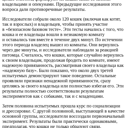
владельцами и опекунами. Предыдущие исследования этого
вопроса дали противоречивые результаты.
Исследователи собрали около 120 кошек (включая как котят,
так и взрослых) и владельцев, чтобы принять участие
в «безопасном базовом тесте». Эти тесты начались с того, что
кошка и ее владельцы вошли в незнакомую комнату
и оставались там вместе в течение двух минут. По истечении
этого периода владелец вышел из комнаты. Они вернулись
через две минуты, и исследователи наблюдали за реакцией
питомца. Считалось, что кошки, которые случайно вернулись
к своим владельцам, продолжая бродить по комнате, имеют
надежную привязанность, рассматривая своего владельца как
«надежную базу». Было показано, что около двух третей
испытуемых демонстрируют такое поведение. Остальные
проявляли признаки ненадежной привязанности, сразу
цепляясь за своего владельца или полностью избегая его. Эти
результаты полностью соответствовали результатам
экспериментов как с собаками, так и с младенцами.
Затем половина испытуемых прошла курс по социализации
и дрессировке. С другой половиной, выступающей в качестве
основной группы, исследователи воссоздали первоначальный
эксперимент. Результаты были практически одинаковыми,
предполагая, что кошки не только образуют связи,