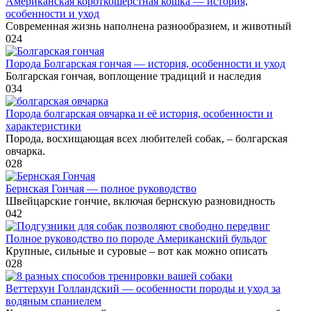
Американская короткошерстная кошка — история,
особенности и уход
Современная жизнь наполнена разнообразием, и животный
0
24
Порода Болгарская гончая — история, особенности и уход
Болгарская гончая, воплощение традиций и наследия
0
34
Порода болгарская овчарка и её история, особенности и
характеристики
Порода, восхищающая всех любителей собак, – болгарская
овчарка.
0
28
Бернская Гончая — полное руководство
Швейцарские гончие, включая бернскую разновидность
0
42
Полное руководство по породе Американский бульдог
Крупные, сильные и суровые – вот как можно описать
0
28
Веттерхун Голландский — особенности породы и уход за
водяным спаниелем