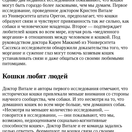
могут быть гораздо более ласковыми, чем мы думаем. Первое
исследование, проведенное доктором Кристен Витале
из Университета штата Орегон, предполагает, что кошки
образуют связи и чувствуют привязанность так же сильно, как
собаки и человеческие младенцы. Второе — подтверждает
любителей кошек во всем мире, изучая роль «медленного
моргания» в отношениях между человеком и кошкой. Под
руководством доктора Карен Маккомб из Университета
Сассекса исследователи обнаружили доказательства того, что
моргание и сужение глаз могут помочь хозяевам кошек
устанавливать связи и даже общаться со своими любимыми
питомцами.
Кошки любят людей
Доктор Витале и авторы первого исследования отмечают, что
исторически кошки привлекали меньше внимания со стороны
научного сообщества, чем собаки. И это несмотря на то, что
домашних кошек во всем мире больше, чем домашних собак.
«Несмотря на меньшее количество исследований, —
говорится в исследовании, — они показывают, что мы,
возможно, недооцениваем социально-когнитивные
способности кошек». Доктор Витале и ее команда задались
целью ответить, формируют ли кошки связи со своими