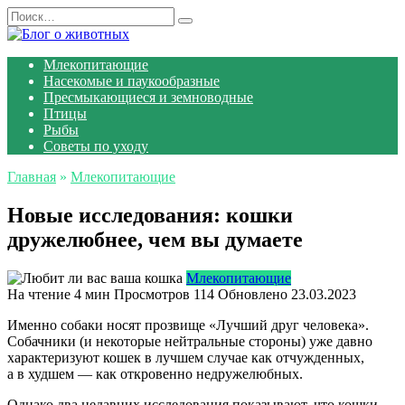
Перейти
Search
к
for:
содержанию
Млекопитающие
Насекомые и паукообразные
Пресмыкающиеся и земноводные
Птицы
Рыбы
Советы по уходу
Главная
»
Млекопитающие
Новые исследования: кошки
дружелюбнее, чем вы думаете
Млекопитающие
На чтение
4 мин
Просмотров
114
Обновлено
23.03.2023
Именно собаки носят прозвище «Лучший друг человека».
Собачники (и некоторые нейтральные стороны) уже давно
характеризуют кошек в лучшем случае как отчужденных,
а в худшем — как откровенно недружелюбных.
Однако два недавних исследования показывают, что кошки