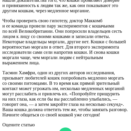
нашли доказательства того, что кошки проявляют доверие
и привязанность к людям так же, как они показывают это
другим кошкам, через медленное моргание.
Чтобы проверить свою гипотезу, доктор Маккомб
и ее команда провели пару экспериментов с кошачьими
по всей Великобритании. Они попросили владельцев сесть
лицом к лицу со своими кошками и записали ответы.
Некоторые владельцы моргали, другие нет. Кошки с большей
вероятностью моргали в ответ. Для второго эксперимента
исследователи сами сели напротив кошки. И снова кошки
моргали чаще, чем моргали людям с нейтральным
выражением лица.
Тасмин Хамфри, один из других авторов исследования,
призывает любителей кошек попробовать медленно моргать
со своими питомцами. В то время как прямой зрительный
контакт может угрожать им, несколько медленных морганий
могут расслабить и привлечь их. «Попробуйте прищурить
на них глаза, как если бы вы расслабленно улыбались, —
говорит она, — а затем закройте глаза на несколько секунд».
Ваша кошка должна ответить тем же, чтобы завязать разговор.
Начните общаться со своей кошкой уже сегодня!
Оцените статью