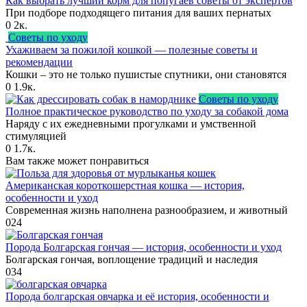
Как выбрать лучший корм для попугаев советы от экспертов
При подборе подходящего питания для ваших пернатых
0
2к.
Советы по уходу
Ухаживаем за пожилой кошкой — полезные советы и
рекомендации
Кошки – это не только пушистые спутники, они становятся
0
1.9к.
Советы по уходу
Полное практическое руководство по уходу за собакой дома
Наряду с их ежедневными прогулками и умственной
стимуляцией
0
1.7к.
Вам также может понравиться
Американская короткошерстная кошка — история,
особенности и уход
Современная жизнь наполнена разнообразием, и животный
0
24
Порода Болгарская гончая — история, особенности и уход
Болгарская гончая, воплощение традиций и наследия
0
34
Порода болгарская овчарка и её история, особенности и