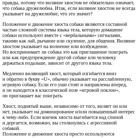
правды, потому что виляние хвостом не обязательно означает,
что собака дружелюбна. Итак, если виляние хвостом не всегда
указывает на дружелюбие, что это значит?
Положение и движение хвоста собаки являются составной
частью сложной системы языка тела, которую домашние
собаки используют вместе с «вербальными» сигналами,
такими как лай, рычание или скуление, для общения. Виляние
хвостом указывает на волнение или возбуждение.
Но воспринимает ли собака это как приглашение поиграть
или как предупреждение другой собаке или человеку
держаться подальше, зависит от другого языка тела.
Медленно виляющий хвост, который изгибается вниз
и обратно в букву «U», обычно указывает на расслабленную,
игривую собаку. Если его уши стоят и направлены вперед,
и он находится в классической позе «игровой поклон»,
он приглашает вас поиграть.
Хвост, поднятый выше, независимо от того, виляет он или
нет, указывает на доминирование и/или повышенный интерес
к чему-либо. Если кончик хвоста выгибается над спиной
и дергается, возможно, вы столкнулись с агрессивной
собакой.
Положение и движение хвоста просто используются