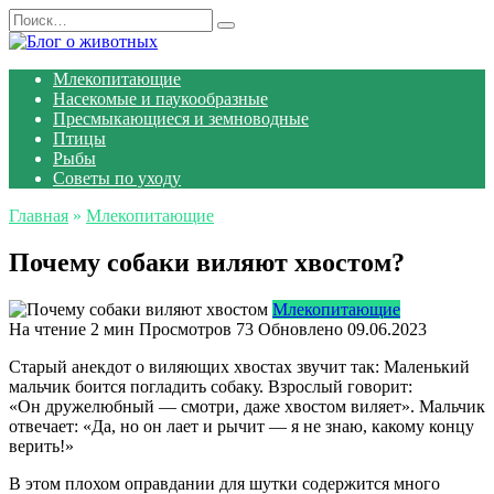
Перейти
Search
к
for:
содержанию
Млекопитающие
Насекомые и паукообразные
Пресмыкающиеся и земноводные
Птицы
Рыбы
Советы по уходу
Главная
»
Млекопитающие
Почему собаки виляют хвостом?
Млекопитающие
На чтение
2 мин
Просмотров
73
Обновлено
09.06.2023
Старый анекдот о виляющих хвостах звучит так: Маленький
мальчик боится погладить собаку. Взрослый говорит:
«Он дружелюбный — смотри, даже хвостом виляет». Мальчик
отвечает: «Да, но он лает и рычит — я не знаю, какому концу
верить!»
В этом плохом оправдании для шутки содержится много