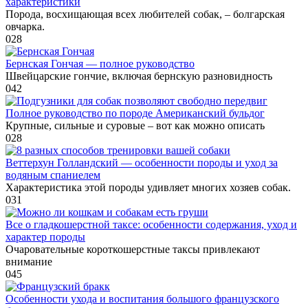
характеристики
Порода, восхищающая всех любителей собак, – болгарская
овчарка.
0
28
Бернская Гончая — полное руководство
Швейцарские гончие, включая бернскую разновидность
0
42
Полное руководство по породе Американский бульдог
Крупные, сильные и суровые – вот как можно описать
0
28
Веттерхун Голландский — особенности породы и уход за
водяным спаниелем
Характеристика этой породы удивляет многих хозяев собак.
0
31
Все о гладкошерстной таксе: особенности содержания, уход и
характер породы
Очаровательные короткошерстные таксы привлекают
внимание
0
45
Особенности ухода и воспитания большого французского