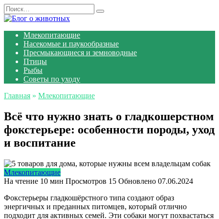
Перейти
Search
к
for:
содержанию
Млекопитающие
Насекомые и паукообразные
Пресмыкающиеся и земноводные
Птицы
Рыбы
Советы по уходу
Главная
»
Млекопитающие
Всё что нужно знать о гладкошерстном
фокстерьере: особенности породы, уход
и воспитание
Млекопитающие
На чтение
10 мин
Просмотров
15
Обновлено
07.06.2024
Фокстерьеры гладкошёрстного типа создают образ
энергичных и преданных питомцев, который отлично
подходит для активных семей. Эти собаки могут похвастаться