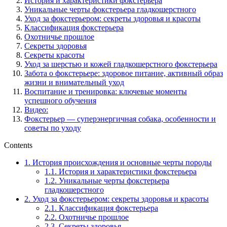
История и характеристики фокстерьера
Уникальные черты фокстерьера гладкошерстного
Уход за фокстерьером: секреты здоровья и красоты
Классификация фокстерьера
Охотничье прошлое
Секреты здоровья
Секреты красоты
Уход за шерстью и кожей гладкошерстного фокстерьера
Забота о фокстерьере: здоровое питание, активный образ
жизни и внимательный уход
Воспитание и тренировка: ключевые моменты
успешного обучения
Видео:
Фокстерьер — суперэнергичная собака, особенности и
советы по уходу
Contents
1.
История происхождения и основные черты породы
1.1.
История и характеристики фокстерьера
1.2.
Уникальные черты фокстерьера
гладкошерстного
2.
Уход за фокстерьером: секреты здоровья и красоты
2.1.
Классификация фокстерьера
2.2.
Охотничье прошлое
2.3.
Секреты здоровья