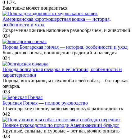
0
1.7к.
Вам также может понравиться
Американская короткошерстная кошка — история,
особенности и уход
Современная жизнь наполнена разнообразием, и животный
0
24
Порода Болгарская гончая — история, особенности и уход
Болгарская гончая, воплощение традиций и наследия
0
34
Порода болгарская овчарка и её история, особенности и
характеристики
Порода, восхищающая всех любителей собак, – болгарская
овчарка.
0
28
Бернская Гончая — полное руководство
Швейцарские гончие, включая бернскую разновидность
0
42
Полное руководство по породе Американский бульдог
Крупные, сильные и суровые – вот как можно описать
0
28