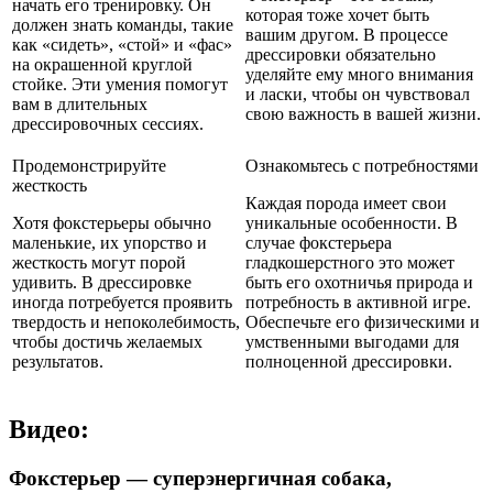
начать его тренировку. Он
которая тоже хочет быть
должен знать команды, такие
вашим другом. В процессе
как «сидеть», «стой» и «фас»
дрессировки обязательно
на окрашенной круглой
уделяйте ему много внимания
стойке. Эти умения помогут
и ласки, чтобы он чувствовал
вам в длительных
свою важность в вашей жизни.
дрессировочных сессиях.
Продемонстрируйте
Ознакомьтесь с потребностями
жесткость
Каждая порода имеет свои
Хотя фокстерьеры обычно
уникальные особенности. В
маленькие, их упорство и
случае фокстерьера
жесткость могут порой
гладкошерстного это может
удивить. В дрессировке
быть его охотничья природа и
иногда потребуется проявить
потребность в активной игре.
твердость и непоколебимость,
Обеспечьте его физическими и
чтобы достичь желаемых
умственными выгодами для
результатов.
полноценной дрессировки.
Видео:
Фокстерьер — суперэнергичная собака,