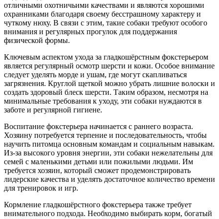
отличными охотничьими качествами и являются хорошими
охранниками благодаря своему бесстрашному характеру и
чуткому нюху. В связи с этим, такие собаки требуют особого
внимания и регулярных прогулок для поддержания
физической формы.
Ключевым аспектом ухода за гладкошёрстным фокстерьером
является регулярный осмотр шерсти и кожи. Особое внимание
следует уделять морде и ушам, где могут скапливаться
загрязнения. Круглой щеткой можно убрать лишние волоски и
создать здоровый блеск шерсти. Таким образом, несмотря на
минимальные требования к уходу, эти собаки нуждаются в
заботе и регулярной гигиене.
Воспитание фокстерьера начинается с раннего возраста.
Хозяину потребуется терпение и последовательность, чтобы
научить питомца основным командам и социальным навыкам.
Из-за высокого уровня энергии, эти собаки нежелательны для
семей с маленькими детьми или пожилыми людьми. Им
требуется хозяин, который сможет продемонстрировать
лидерские качества и уделять достаточное количество времени
для тренировок и игр.
Кормление гладкошёрстного фокстерьера также требует
внимательного подхода. Необходимо выбирать корм, богатый