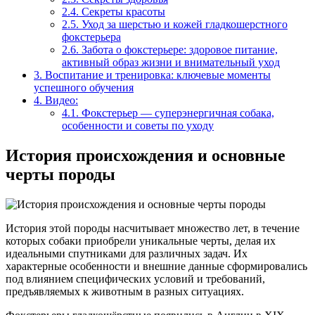
2.4.
Секреты красоты
2.5.
Уход за шерстью и кожей гладкошерстного
фокстерьера
2.6.
Забота о фокстерьере: здоровое питание,
активный образ жизни и внимательный уход
3.
Воспитание и тренировка: ключевые моменты
успешного обучения
4.
Видео:
4.1.
Фокстерьер — суперэнергичная собака,
особенности и советы по уходу
История происхождения и основные
черты породы
История этой породы насчитывает множество лет, в течение
которых собаки приобрели уникальные черты, делая их
идеальными спутниками для различных задач. Их
характерные особенности и внешние данные сформировались
под влиянием специфических условий и требований,
предъявляемых к животным в разных ситуациях.