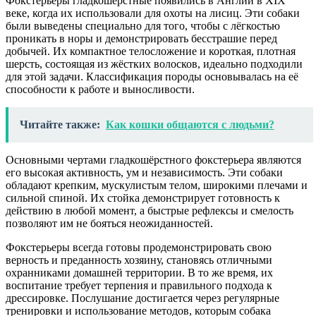
Фокстерьеры гладкошёрстные появились в Англии в XIX
веке, когда их использовали для охоты на лисиц. Эти собаки
были выведены специально для того, чтобы с лёгкостью
проникать в норы и демонстрировать бесстрашие перед
добычей. Их компактное телосложение и короткая, плотная
шерсть, состоящая из жёстких волосков, идеально подходили
для этой задачи. Классификация породы основывалась на её
способности к работе и выносливости.
Читайте также:
Как кошки общаются с людьми?
Основными чертами гладкошёрстного фокстерьера являются
его высокая активность, ум и независимость. Эти собаки
обладают крепким, мускулистым телом, широкими плечами и
сильной спиной. Их стойка демонстрирует готовность к
действию в любой момент, а быстрые рефлексы и смелость
позволяют им не бояться неожиданностей.
Фокстерьеры всегда готовы продемонстрировать свою
верность и преданность хозяину, становясь отличными
охранниками домашней территории. В то же время, их
воспитание требует терпения и правильного подхода к
дрессировке. Послушание достигается через регулярные
тренировки и использование методов, которым собака