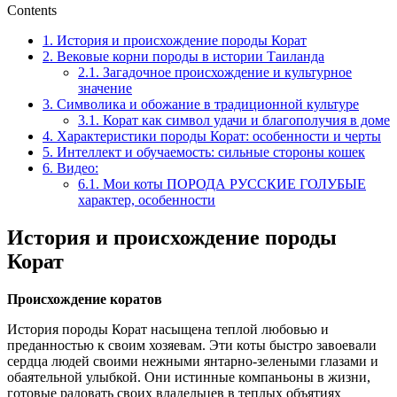
Contents
1.
История и происхождение породы Корат
2.
Вековые корни породы в истории Таиланда
2.1.
Загадочное происхождение и культурное
значение
3.
Символика и обожание в традиционной культуре
3.1.
Корат как символ удачи и благополучия в доме
4.
Характеристики породы Корат: особенности и черты
5.
Интеллект и обучаемость: сильные стороны кошек
6.
Видео:
6.1.
Мои коты ПОРОДА РУССКИЕ ГОЛУБЫЕ
характер, особенности
История и происхождение породы
Корат
Происхождение коратов
История породы Корат насыщена теплой любовью и
преданностью к своим хозяевам. Эти коты быстро завоевали
сердца людей своими нежными янтарно-зелеными глазами и
обаятельной улыбкой. Они истинные компаньоны в жизни,
готовые радовать своих владельцев в теплых объятиях