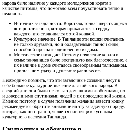
народа было наличие у каждого молодоженов кората в
качестве питомца, что помогало всем почувствовать тепло и
нежность.
Источник загадочности: Короткая, тонкая шерсть окраса
янтарно-зеленого, которая прикасается к сердцу
каждого, кто сталкивался с этой кошкой.
Культурное значение: В Таиланде эти кошки считались
не только друзьями, но и обладателями тайной силы,
способной прогнать одиночество из дома.
Мистическое наследие: Поэтому появление кората в
семье таиландцев было воспринято как благословение, а
их наличие в доме считалось своеобразным талисманом,
приносящим удачу и душевное равновесие.
Необходимо помнить, что эти загадочные создания несут в
себе большое культурное значение для тайского народа. В
средний дни они были не только домашними любимцами, но
и доверенными спутниками людей в их повседневной жизни.
Именно поэтому, в случае появления желания завести кошку,
рекомендуется обратить внимание на эту загадочную породу,
которая, как ни странно, является настоящим кусочком
культурного наследия Таиланда.
Символика и обожание в