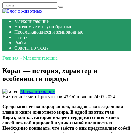
Перейти
Search
к
for:
содержанию
Млекопитающие
Насекомые и паукообразные
Пресмыкающиеся и земноводные
Птицы
Рыбы
Советы по уходу
Главная
»
Млекопитающие
Корат — история, характер и
особенности породы
Млекопитающие
На чтение
9 мин
Просмотров
43
Обновлено
24.05.2024
Среди множества пород кошек, каждая – как отдельная
глава в книге животного мира. В одной из этих глав –
Корат, кошка, которая владеет сердцами своих хозяев
своей нежной природой и уникальной внешностью.
Необходимо понимать, что забота о них представляет собой