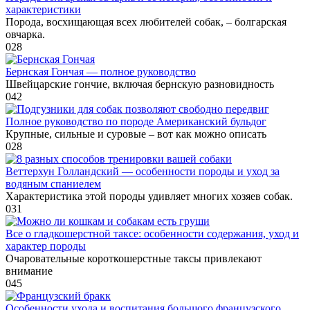
характеристики
Порода, восхищающая всех любителей собак, – болгарская
овчарка.
0
28
Бернская Гончая — полное руководство
Швейцарские гончие, включая бернскую разновидность
0
42
Полное руководство по породе Американский бульдог
Крупные, сильные и суровые – вот как можно описать
0
28
Веттерхун Голландский — особенности породы и уход за
водяным спаниелем
Характеристика этой породы удивляет многих хозяев собак.
0
31
Все о гладкошерстной таксе: особенности содержания, уход и
характер породы
Очаровательные короткошерстные таксы привлекают
внимание
0
45
Особенности ухода и воспитания большого французского