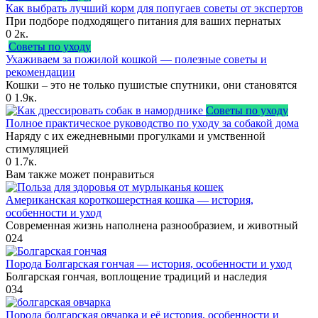
Как выбрать лучший корм для попугаев советы от экспертов
При подборе подходящего питания для ваших пернатых
0
2к.
Советы по уходу
Ухаживаем за пожилой кошкой — полезные советы и
рекомендации
Кошки – это не только пушистые спутники, они становятся
0
1.9к.
Советы по уходу
Полное практическое руководство по уходу за собакой дома
Наряду с их ежедневными прогулками и умственной
стимуляцией
0
1.7к.
Вам также может понравиться
Американская короткошерстная кошка — история,
особенности и уход
Современная жизнь наполнена разнообразием, и животный
0
24
Порода Болгарская гончая — история, особенности и уход
Болгарская гончая, воплощение традиций и наследия
0
34
Порода болгарская овчарка и её история, особенности и