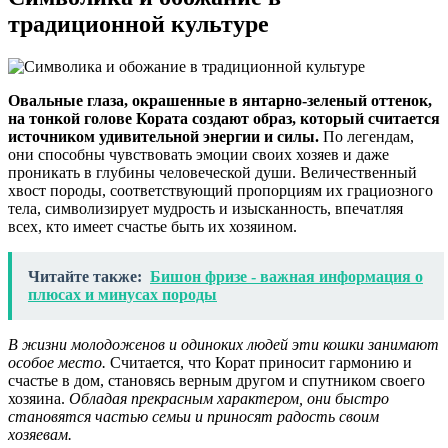
традиционной культуре
Овальные глаза, окрашенные в янтарно-зеленый оттенок,
на тонкой голове Кората создают образ, который считается
источником удивительной энергии и силы.
По легендам,
они способны чувствовать эмоции своих хозяев и даже
проникать в глубины человеческой души. Величественный
хвост породы, соответствующий пропорциям их грациозного
тела, символизирует мудрость и изысканность, впечатляя
всех, кто имеет счастье быть их хозяином.
Читайте также:
Бишон фризе - важная информация о
плюсах и минусах породы
В жизни молодоженов и одиноких людей эти кошки занимают
особое место.
Считается, что Корат приносит гармонию и
счастье в дом, становясь верным другом и спутником своего
хозяина.
Обладая прекрасным характером, они быстро
становятся частью семьи и приносят радость своим
хозяевам.