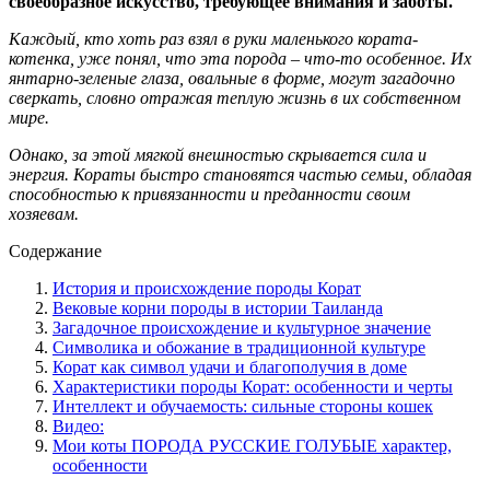
своеобразное искусство, требующее внимания и заботы.
Каждый, кто хоть раз взял в руки маленького кората-
котенка, уже понял, что эта порода – что-то особенное. Их
янтарно-зеленые глаза, овальные в форме, могут загадочно
сверкать, словно отражая теплую жизнь в их собственном
мире.
Однако, за этой мягкой внешностью скрывается сила и
энергия. Кораты быстро становятся частью семьи, обладая
способностью к привязанности и преданности своим
хозяевам.
Содержание
История и происхождение породы Корат
Вековые корни породы в истории Таиланда
Загадочное происхождение и культурное значение
Символика и обожание в традиционной культуре
Корат как символ удачи и благополучия в доме
Характеристики породы Корат: особенности и черты
Интеллект и обучаемость: сильные стороны кошек
Видео:
Мои коты ПОРОДА РУССКИЕ ГОЛУБЫЕ характер,
особенности