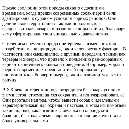
Начало эволюции этой породы связано с древними
временами, когда предки современных собак-парий были
адаптированы к суровым условиям горных районов. Они
делили свою территорию с такими породами, как
среднеазиатская овчарка и различные виды гончих, благодаря
чему сформировали свои уникальные характеристики.
С течением времени порода претерпевала изменения под
воздействием как природных, так и человеческих факторов. В
частности, они смешивались с другими породами, такими как
терьеры и хилеры, что привело к появлению разнообразных
вариантов внешнего облика и поведения. Например, морда и
шерсть современных представителей породы могут
напоминать как бордер терьеров, так и англо-португальских
гончих.
В XX веке интерес к породе возродился благодаря усилиям
энтузиастов, стремившихся сохранить и популяризировать её.
Они работали над тем, чтобы вывести собак с идеальными
характеристиками для охраны и пастьбы. В этом им помогали
такие породы, как английская овчарка и голландский
бравлин, благодаря чему современные представители стали
более универсальными.