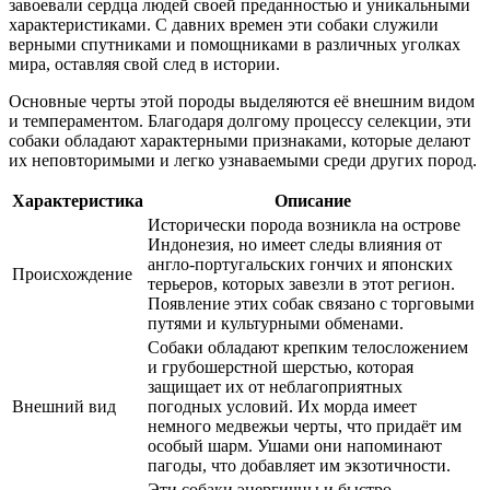
завоевали сердца людей своей преданностью и уникальными
характеристиками. С давних времен эти собаки служили
верными спутниками и помощниками в различных уголках
мира, оставляя свой след в истории.
Основные черты этой породы выделяются её внешним видом
и темпераментом. Благодаря долгому процессу селекции, эти
собаки обладают характерными признаками, которые делают
их неповторимыми и легко узнаваемыми среди других пород.
Характеристика
Описание
Исторически порода возникла на острове
Индонезия, но имеет следы влияния от
англо-португальских гончих и японских
Происхождение
терьеров, которых завезли в этот регион.
Появление этих собак связано с торговыми
путями и культурными обменами.
Собаки обладают крепким телосложением
и грубошерстной шерстью, которая
защищает их от неблагоприятных
Внешний вид
погодных условий. Их морда имеет
немного медвежьи черты, что придаёт им
особый шарм. Ушами они напоминают
пагоды, что добавляет им экзотичности.
Эти собаки энергичны и быстро