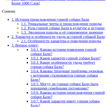
Более 1000 Слов!
Contents
1.
История происхождения горной собаки Бали
1.1.
Уникальные черты и происхождение породы
1.2.
Роль горной собаки Бали в культуре и истории
1.3.
Эволюция породы и её современное значение
2.
Характер и особенности ухода за горной собакой Бали
2.1.
Особенности характера и поведения породы
3.
Вопрос-ответ:
3.0.1.
Какова история появления горной
собаки Бали?
3.0.2.
Каков характер горной собаки Бали?
3.0.3.
Какие особенности ухода требует
горная собака Бали?
3.0.4.
Каковы типичные проблемы здоровья,
с которыми сталкиваются горные собаки
Бали?
3.0.5.
Могут ли горные собаки Бали быть
хорошими семейными питомцами?
3.0.6.
Какова история происхождения горной
собаки Бали?
3.0.7.
Какой характер имеет горная собака
Бали?