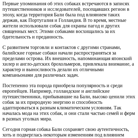
Первые упоминания об этих собаках встречаются в записях
путешественников и исследователей, посещавших регион в
эпоху, когда территория Бали была под влиянием таких
держав, как Португалия и Голландия. В то время, местные
жители использовали собак для охраны пагод и других
священных мест. Этими собаками восхищались за их
бдительность и преданность.
С развитием торговли и контактов с другими странами,
балийские горные собаки начали распространяться за
пределами острова. Их внешность, напоминающая японский
хилер и англо-датских брохольмеров, привлекала внимание, а
характер и выносливость делали их отличными
компаньонами для различных задач.
Постепенно эта порода приобрела популярность и среди
европейцев. Например, голландские и английские
путешественники, прибывавшие на Бали, высоко ценили этих
собак за их природную энергию и способность
адаптироваться к разным климатическим условиям. Так
началась мода на этих собак, и они стали частью семей и ферм
в разных уголках мира.
Сегодня горная собака Бали сохраняет свою аутентичность,
хоть и подверглась некоторым изменениям под влиянием