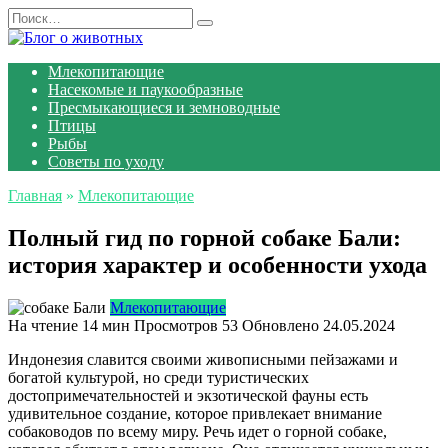
Перейти
Search
к
for:
содержанию
Млекопитающие
Насекомые и паукообразные
Пресмыкающиеся и земноводные
Птицы
Рыбы
Советы по уходу
Главная
»
Млекопитающие
Полный гид по горной собаке Бали:
история характер и особенности ухода
Млекопитающие
На чтение
14 мин
Просмотров
53
Обновлено
24.05.2024
Индонезия славится своими живописными пейзажами и
богатой культурой, но среди туристических
достопримечательностей и экзотической фауны есть
удивительное создание, которое привлекает внимание
собаководов по всему миру. Речь идет о горной собаке,