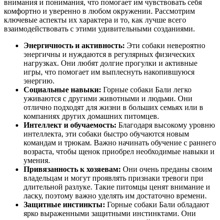
внимания и понимания, что помогает им чувствовать себя
комфортно и уверенно в любом окружении. Рассмотрим
ключевые аспекты их характера и то, как лучше всего
взаимодействовать с этими удивительными созданиями.
Энергичность и активность:
Эти собаки невероятно
энергичны и нуждаются в регулярных физических
нагрузках. Они любят долгие прогулки и активные
игры, что помогает им выплеснуть накопившуюся
энергию.
Социальные навыки:
Горные собаки Бали легко
уживаются с другими животными и людьми. Они
отлично подходят для жизни в больших семьях или в
компаниях других домашних питомцев.
Интеллект и обучаемость:
Благодаря высокому уровню
интеллекта, эти собаки быстро обучаются новым
командам и трюкам. Важно начинать обучение с раннего
возраста, чтобы щенок приобрел необходимые навыки и
умения.
Привязанность к хозяевам:
Они очень преданы своим
владельцам и могут проявлять признаки тревоги при
длительной разлуке. Такие питомцы ценят внимание и
ласку, поэтому важно уделять им достаточно времени.
Защитные инстинкты:
Горные собаки Бали обладают
ярко выраженными защитными инстинктами. Они