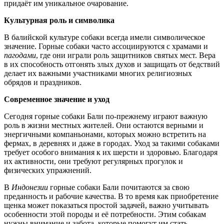
придаёт им уникальное очарование.
Культурная роль и символика
В балийской культуре собаки всегда имели символическое
значение. Горные собаки часто ассоциируются с храмами и
пагодами
, где они играли роль защитников святых мест. Вера
в их способность отгонять злых духов и защищать от бедствий
делает их важными участниками многих религиозных
обрядов и праздников.
Современное значение и уход
Сегодня горные собаки Бали по-прежнему играют важную
роль в жизни местных жителей. Они остаются верными и
энергичными компаньонами, которых можно встретить на
фермах, в деревнях и даже в городах. Уход за такими собаками
требует особого внимания к их шерсти и здоровью. Благодаря
их активности, они требуют регулярных прогулок и
физических упражнений.
В
Индонезии
горные собаки Бали почитаются за свою
преданность и рабочие качества. В то время как приобретение
щенка может показаться простой задачей, важно учитывать
особенности этой породы и её потребности. Этим собакам
нужны внимание и забота, которые помогут им стать