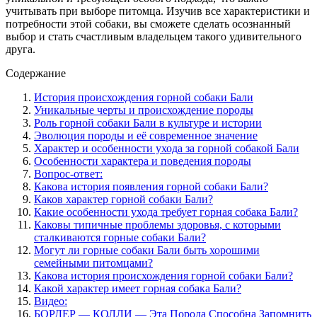
учитывать при выборе питомца. Изучив все характеристики и
потребности этой собаки, вы сможете сделать осознанный
выбор и стать счастливым владельцем такого удивительного
друга.
Содержание
История происхождения горной собаки Бали
Уникальные черты и происхождение породы
Роль горной собаки Бали в культуре и истории
Эволюция породы и её современное значение
Характер и особенности ухода за горной собакой Бали
Особенности характера и поведения породы
Вопрос-ответ:
Какова история появления горной собаки Бали?
Каков характер горной собаки Бали?
Какие особенности ухода требует горная собака Бали?
Каковы типичные проблемы здоровья, с которыми
сталкиваются горные собаки Бали?
Могут ли горные собаки Бали быть хорошими
семейными питомцами?
Какова история происхождения горной собаки Бали?
Какой характер имеет горная собака Бали?
Видео:
БОРДЕР — КОЛЛИ — Эта Порода Способна Запомнить