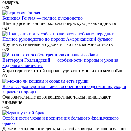
овчарка.
0
28
Бернская Гончая — полное руководство
Швейцарские гончие, включая бернскую разновидность
0
42
Полное руководство по породе Американский бульдог
Крупные, сильные и суровые – вот как можно описать
0
28
Веттерхун Голландский — особенности породы и уход за
водяным спаниелем
Характеристика этой породы удивляет многих хозяев собак.
0
31
Все о гладкошерстной таксе: особенности содержания, уход и
характер породы
Очаровательные короткошерстные таксы привлекают
внимание
0
45
Особенности ухода и воспитания большого французского
бракка
Даже в сегодняшний день, когда собаководы широко изучают