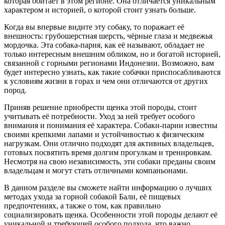
которая обитает в этом регионе. Она отличается уникальным
характером и историей, о которой стоит узнать больше.
Когда вы впервые видите эту собаку, то поражает её
внешность: грубошерстная шерсть, чёрные глаза и медвежья
мордочка. Эта собака-пария, как её называют, обладает не
только интересным внешним обликом, но и богатой историей,
связанной с горными регионами Индонезии. Возможно, вам
будет интересно узнать, как такие собачки приспосабливаются
к условиям жизни в горах и чем они отличаются от других
пород.
Приняв решение приобрести щенка этой породы, стоит
учитывать её потребности. Уход за ней требует особого
внимания и понимания её характера. Собаки-парии известны
своими крепкими лапами и устойчивостью к физическим
нагрузкам. Они отлично подходят для активных владельцев,
готовых посвятить время долгим прогулкам и тренировкам.
Несмотря на свою независимость, эти собаки преданы своим
владельцам и могут стать отличными компаньонами.
В данном разделе вы сможете найти информацию о лучших
методах ухода за горной собакой Бали, её пищевых
предпочтениях, а также о том, как правильно
социализировать щенка. Особенности этой породы делают её
уникальной и требующей особого подхода, что важно