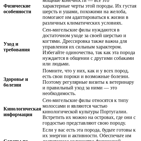
мощные конечности — все это
Физические
характерные черты этой породы. Их густая
особенности
шерсть и ушами, похожими на желоба,
помогают им адаптироваться к жизни в
различных климатических условиях.
Сен-мигельские филы нуждаются в
достаточном уходе за своей шерстью и
когтями. Дрессировка также важна для
Уход и
управления их сильным характером.
требования
Избегайте одиночества, так как эта порода
нуждается в общении с другими собаками
или людьми.
Помните, что у них, как и у всех пород,
есть свои пороки и возможные болезни.
Здоровье и
Поэтому регулярные визиты к ветеринару
болезни
и правильный уход за ними — это
необходимость.
Сен-мигельские филы относятся к типу
молоссами и являются частью
Кинологическая
кинологической культуры Португалии.
информация
Встретить их можно на островах, где они с
гордостью представляют свою породу.
Если у вас есть эта порода, будьте готовы к
их энергии и активности. Обеспечьте им