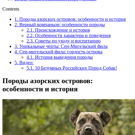
Contents
1.
Породы азорских островов: особенности и история
2.
Верный компаньон: особенности породы
2.1.
Происхождение и история
2.2.
Особенности характера и поведения
2.3.
Советы по уходу и воспитанию
3.
Уникальные черты: Сен-Мигельский фила
4.
Сен-мигельский фила: гордость острова
4.1.
История выведения породы
5.
Видео:
5.1.
10 Безумных Российских Пород Собак!
Породы азорских островов:
особенности и история