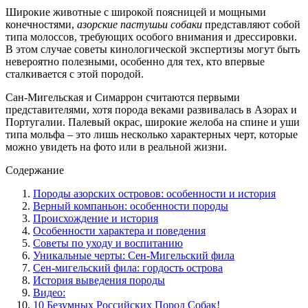
Широкие животные с широкой поясницей и мощными
конечностями,
азорские пастушьи собаки
представляют собой
типа молоссов, требующих особого внимания и дрессировки.
В этом случае советы кинологической экспертизы могут быть
невероятно полезными, особенно для тех, кто впервые
сталкивается с этой породой.
Сан-Мигельская и Симаррон считаются первыми
представителями, хотя порода веками развивалась в Азорах и
Португалии. Палевый окрас, широкие желоба на спине и уши
типа мольфа – это лишь несколько характерных черт, которые
можно увидеть на фото или в реальной жизни.
Содержание
Породы азорских островов: особенности и история
Верный компаньон: особенности породы
Происхождение и история
Особенности характера и поведения
Советы по уходу и воспитанию
Уникальные черты: Сен-Мигельский фила
Сен-мигельский фила: гордость острова
История выведения породы
Видео:
10 Безумных Российских Пород Собак!