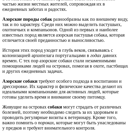
частью жизни местных жителей, сопровождая их в
ежедневных заботах и радостях.
Азорские породы собак
разнообразны как по внешнему виду,
так и по характеру. Среди них можно выделить пастушьих,
охотничьих и компаньонов. Одной из первых и наиболее
известных пород является азорская пастушья собака, которая
отличается своей преданностью и выносливостью.
История этих пород уходит в глубь веков, связываясь с
колонизацией архипелага португальцами в
годах
давних
времен. С тех пор азорские собаки стали незаменимыми
помощниками людей на островах, помогая в охоте, пастбищах
и других ежедневных задачах.
Азорские собаки
требуют особого подхода в воспитании и
дрессировке. Их характер и физические качества делают их
идеальными компаньонами для активных людей, которые
готовы уделить время и внимание своему питомцу.
Живущие на островах
собаки
могут страдать от различных
болезней, поэтому необходимо следить за их здоровьем и
проводить регулярные визиты к ветеринару. Кроме того,
важно помнить о
пороках
, которые могут быть унаследованы
у предков и требуют внимательного контроля.