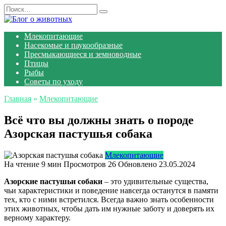
Перейти
Search
к
for:
содержанию
Млекопитающие
Насекомые и паукообразные
Пресмыкающиеся и земноводные
Птицы
Рыбы
Советы по уходу
Главная
»
Млекопитающие
Всё что вы должны знать о породе
Азорская пастушья собака
Млекопитающие
На чтение
9 мин
Просмотров
26
Обновлено
23.05.2024
Азорские пастушьи собаки
– это удивительные существа,
чьи характеристики и поведение навсегда останутся в памяти
тех, кто с ними встретился. Всегда важно знать особенности
этих животных, чтобы дать им нужные заботу и доверять их
верному характеру.