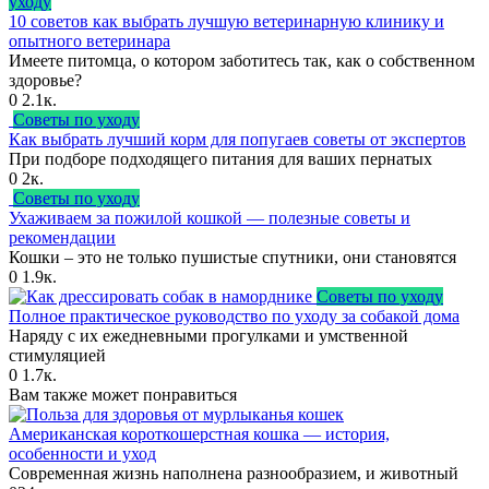
уходу
10 советов как выбрать лучшую ветеринарную клинику и
опытного ветеринара
Имеете питомца, о котором заботитесь так, как о собственном
здоровье?
0
2.1к.
Советы по уходу
Как выбрать лучший корм для попугаев советы от экспертов
При подборе подходящего питания для ваших пернатых
0
2к.
Советы по уходу
Ухаживаем за пожилой кошкой — полезные советы и
рекомендации
Кошки – это не только пушистые спутники, они становятся
0
1.9к.
Советы по уходу
Полное практическое руководство по уходу за собакой дома
Наряду с их ежедневными прогулками и умственной
стимуляцией
0
1.7к.
Вам также может понравиться
Американская короткошерстная кошка — история,
особенности и уход
Современная жизнь наполнена разнообразием, и животный