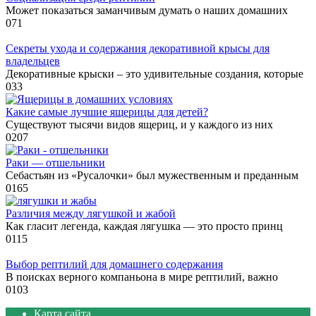
Может показаться заманчивым думать о наших домашних
0
71
Секреты ухода и содержания декоративной крысы для
владельцев
Декоративные крыски – это удивительные создания, которые
0
33
Какие самые лучшие ящерицы для детей?
Существуют тысячи видов ящериц, и у каждого из них
0
207
Раки — отшельники
Себастьян из «Русалочки» был мужественным и преданным
0
165
Различия между лягушкой и жабой
Как гласит легенда, каждая лягушка — это просто принц
0
115
Выбор рептилий для домашнего содержания
В поисках верного компаньона в мире рептилий, важно
0
103
Карта сайта