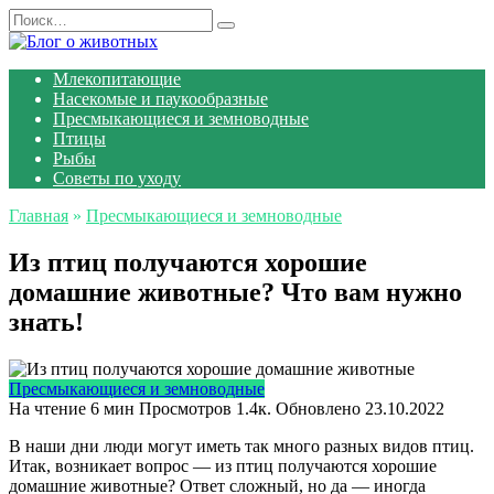
Перейти
Search
к
for:
содержанию
Млекопитающие
Насекомые и паукообразные
Пресмыкающиеся и земноводные
Птицы
Рыбы
Советы по уходу
Главная
»
Пресмыкающиеся и земноводные
Из птиц получаются хорошие
домашние животные? Что вам нужно
знать!
Пресмыкающиеся и земноводные
На чтение
6 мин
Просмотров
1.4к.
Обновлено
23.10.2022
В наши дни люди могут иметь так много разных видов птиц.
Итак, возникает вопрос — из птиц получаются хорошие
домашние животные? Ответ сложный, но да — иногда