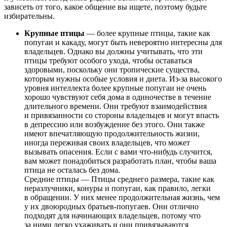
зависеть от того, какое общение вы ищете, поэтому будьте
избирательны.
Крупные птицы
— более крупные птицы, такие как
попугаи и какаду, могут быть невероятно интересны для
владельцев. Однако вы должны учитывать, что эти
птицы требуют особого ухода, чтобы оставаться
здоровыми, поскольку они тропические существа,
которым нужны особые условия и диета. Из-за высокого
уровня интеллекта более крупные попугаи не очень
хорошо чувствуют себя дома в одиночестве в течение
длительного времени. Они требуют взаимодействия
и привязанности со стороны владельцев и могут впасть
в депрессию или возбуждение без этого. Они также
имеют впечатляющую продолжительность жизни,
иногда переживая своих владельцев, что может
вызывать опасения. Если с вами что-нибудь случится,
вам может понадобиться разработать план, чтобы ваша
птица не осталась без дома.
Средние птицы — Птицы среднего размера, такие как
неразлучники, конуры и попугаи, как правило, легки
в обращении. У них менее продолжительная жизнь, чем
у их двоюродных братьев-попугаев. Они отлично
подходят для начинающих владельцев, потому что
за ними легко ухаживать и они привязываются