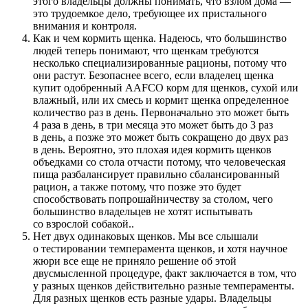
этого владельцы должны понимать, что взлом дома —
это трудоемкое дело, требующее их пристального
внимания и контроля.
Как и чем кормить щенка. Надеюсь, что большинство
людей теперь понимают, что щенкам требуются
несколько специализированные рационы, потому что
они растут. Безопаснее всего, если владелец щенка
купит одобренный AAFCO корм для щенков, сухой или
влажный, или их смесь и кормит щенка определенное
количество раз в день. Первоначально это может быть
4 раза в день, в три месяца это может быть до 3 раз
в день, а позже это может быть сокращено до двух раз
в день. Вероятно, это плохая идея кормить щенков
объедками со стола отчасти потому, что человеческая
пища разбалансирует правильно сбалансированный
рацион, а также потому, что позже это будет
способствовать попрошайничеству за столом, чего
большинство владельцев не хотят испытывать
со взрослой собакой..
Нет двух одинаковых щенков. Мы все слышали
о тестировании темперамента щенков, и хотя научное
жюри все еще не приняло решение об этой
двусмысленной процедуре, факт заключается в том, что
у разных щенков действительно разные темпераменты.
Для разных щенков есть разные удары. Владельцы