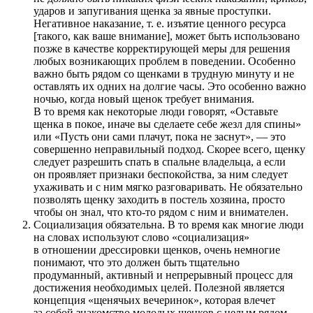
ударов и запугивания щенка за явные проступки.
Негативное наказание, т. е. изъятие ценного ресурса
[такого, как ваше внимание], может быть использовано
позже в качестве корректирующей меры для решения
любых возникающих проблем в поведении. Особенно
важно быть рядом со щенками в трудную минуту и ​​не
оставлять их одних на долгие часы. Это особенно важно
ночью, когда новый щенок требует внимания.
В то время как некоторые люди говорят, «Оставьте
щенка в покое, иначе вы сделаете себе жезл для спины»
или «Пусть они сами плачут, пока не заснут», — это
совершенно неправильный подход. Скорее всего, щенку
следует разрешить спать в спальне владельца, а если
он проявляет признаки беспокойства, за ним следует
ухаживать и с ним мягко разговаривать. Не обязательно
позволять щенку заходить в постель хозяина, просто
чтобы он знал, что кто-то рядом с ним и внимателен.
Социализация обязательна. В то время как многие люди
на словах используют слово «социализация»
в отношении дрессировки щенков, очень немногие
понимают, что это должен быть тщательно
продуманный, активный и непрерывный процесс для
достижения необходимых целей. Полезной является
концепция «щенячьих вечеринок», которая влечет
за собой знакомство молодых щенков с целым рядом