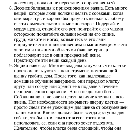
до тех пор, пока он не перестанет сопротивляться).
Десенсибилизация к прикосновениям важна. Есть много
вещей, которые люди должны делать с собаками, когда
они вырастут, и хорошо бы приучать щенков к любому
из этих вмешательств как можно скорее. Подергайте
морду щенка, откройте его рот, поиграйте с его ушами,
осторожно похватайте складки кожи на его спине,
груди, животе и ногах, возьмитесь за его лапы
и приучите его к прикосновениям и манипуляциям с его
хвостом и нижними областями (ваш ветеринар
поблагодарит вас в один прекрасный день).
Практикуйте эти вещи каждый день.
Ящики навсегда. Многие владельцы думают, что клетки
просто используются как инструмент, помогающий
щенку грабить дом. После того, как надлежащее
домашнее обучение завершено, они передают клетку
другу или соседу или хранят ее в подвале в течение
неопределенного времени. Этого не должно быть.
Собаки живут в логове и ценят наличие клетки на всю
жизнь. Нет необходимости закрывать дверцу клетки —
просто сделайте ее убежищем для щенка от обезумевшей
толпы жизни. Клетка должна быть всегда доступна для
собаки, чтобы «отвлечься от всего этого» или
использовать ее, если она просто хочет отдохнуть.
Желательно, чтобы клетка была сплошной, чтобы она