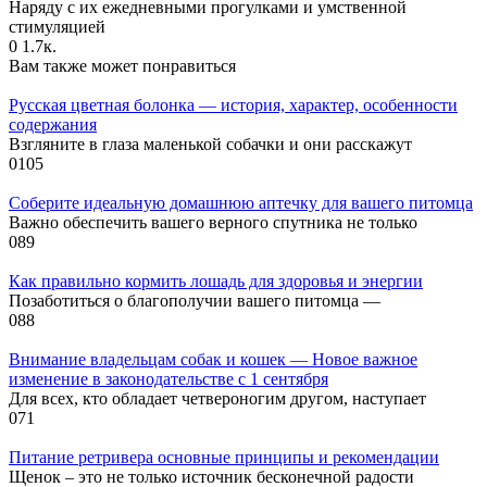
Наряду с их ежедневными прогулками и умственной
стимуляцией
0
1.7к.
Вам также может понравиться
Русская цветная болонка — история, характер, особенности
содержания
Взгляните в глаза маленькой собачки и они расскажут
0
105
Соберите идеальную домашнюю аптечку для вашего питомца
Важно обеспечить вашего верного спутника не только
0
89
Как правильно кормить лошадь для здоровья и энергии
Позаботиться о благополучии вашего питомца —
0
88
Внимание владельцам собак и кошек — Новое важное
изменение в законодательстве с 1 сентября
Для всех, кто обладает четвероногим другом, наступает
0
71
Питание ретривера основные принципы и рекомендации
Щенок – это не только источник бесконечной радости