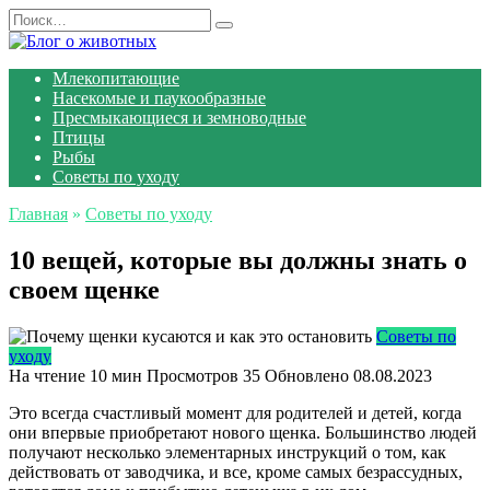
Перейти
Search
к
for:
содержанию
Млекопитающие
Насекомые и паукообразные
Пресмыкающиеся и земноводные
Птицы
Рыбы
Советы по уходу
Главная
»
Советы по уходу
10 вещей, которые вы должны знать о
своем щенке
Советы по
уходу
На чтение
10 мин
Просмотров
35
Обновлено
08.08.2023
Это всегда счастливый момент для родителей и детей, когда
они впервые приобретают нового щенка. Большинство людей
получают несколько элементарных инструкций о том, как
действовать от заводчика, и все, кроме самых безрассудных,