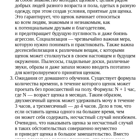
добрых людей разного возраста и пола, одетых в разную
одежду, при этом создав условия, приятные для щенка.
Это гарантирует, что щенок начинает относиться
ко всем людям, знакомым и незнакомым, как
к потенциальным друзьям и благодетелям,
и предотвращает будущую пугливость и даже боязнь
агрессии. Социализация — чрезвычайно важная мера,
которую нужно понимать и практиковать. Также важна
десенсибилизация к различным вещам, с которыми
щенок может столкнуться в своем настоящем и будущем
окружении. Пылесосы, гладильные доски, различные
звуки, образы и даже запахи можно вводить поэтапно
для контролируемого принятия щенком.
Ожидания от домашнего обучения. Существует формула
количества времени, в течение которого щенок может
проехать без происшествий на полу. Формула: N + 1 час,
где N — возраст щенка в месяцах. Таким образом,
двухмесячный щенок может удерживать мочу в течение
3 часов, а трехмесячный — до 4 часов. Дело в том, что
если оставить щенка одного на большее время, чем
он может себя содержать, несчастный случай неизбежен.
Очевидно, что наказывать щенка за несчастный случай
в таких обстоятельствах совершенно неуместно
и приведет щенка в большое замешательство. Вместо