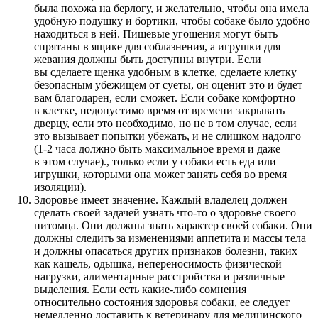
была похожа на берлогу, и желательно, чтобы она имела
удобную подушку и бортики, чтобы собаке было удобно
находиться в ней. Пищевые угощения могут быть
спрятаны в ящике для соблазнения, а игрушки для
жевания должны быть доступны внутри. Если
вы сделаете щенка удобным в клетке, сделаете клетку
безопасным убежищем от суеты, он оценит это и будет
вам благодарен, если сможет. Если собаке комфортно
в клетке, недопустимо время от времени закрывать
дверцу, если это необходимо, но не в том случае, если
это вызывает попытки убежать, и не слишком надолго
(1-2 часа должно быть максимальное время и даже
в этом случае)., только если у собаки есть еда или
игрушки, которыми она может занять себя во время
изоляции).
Здоровье имеет значение. Каждый владелец должен
сделать своей задачей узнать что-то о здоровье своего
питомца. Они должны знать характер своей собаки. Они
должны следить за изменениями аппетита и массы тела
и должны опасаться других признаков болезни, таких
как кашель, одышка, непереносимость физической
нагрузки, алиментарные расстройства и различные
выделения. Если есть какие-либо сомнения
относительно состояния здоровья собаки, ее следует
немедленно доставить к ветеринару для медицинского