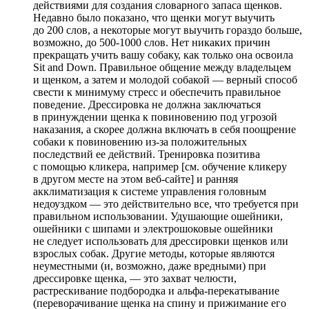
действиями для создания словарного запаса щенков.
Недавно было показано, что щенки могут выучить
до 200 слов, а некоторые могут выучить гораздо больше,
возможно, до 500-1000 слов. Нет никаких причин
прекращать учить вашу собаку, как только она освоила
Sit and Down. Правильное общение между владельцем
и щенком, а затем и молодой собакой — верный способ
свести к минимуму стресс и обеспечить правильное
поведение. Дрессировка не должна заключаться
в принуждении щенка к повиновению под угрозой
наказания, а скорее должна включать в себя поощрение
собаки к повиновению из-за положительных
последствий ее действий. Тренировка позитива
с помощью кликера, например [см. обучение кликеру
в другом месте на этом веб-сайте] и ранняя
акклиматизация к системе управления головным
недоуздком — это действительно все, что требуется при
правильном использовании. Удушающие ошейники,
ошейники с шипами и электрошоковые ошейники
не следует использовать для дрессировки щенков или
взрослых собак. Другие методы, которые являются
неуместными (и, возможно, даже вредными) при
дрессировке щенка, — это захват челюсти,
растрескивание подбородка и альфа-перекатывание
(переворачивание щенка на спину и прижимание его