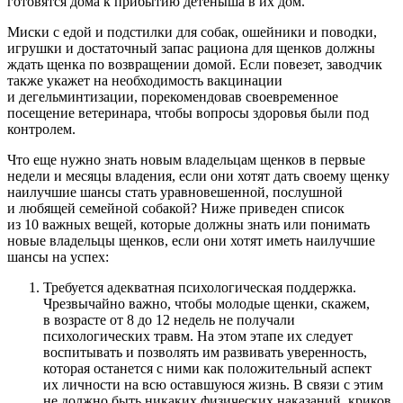
готовятся дома к прибытию детеныша в их дом.
Миски с едой и подстилки для собак, ошейники и поводки,
игрушки и достаточный запас рациона для щенков должны
ждать щенка по возвращении домой. Если повезет, заводчик
также укажет на необходимость вакцинации
и дегельминтизации, порекомендовав своевременное
посещение ветеринара, чтобы вопросы здоровья были под
контролем.
Что еще нужно знать новым владельцам щенков в первые
недели и месяцы владения, если они хотят дать своему щенку
наилучшие шансы стать уравновешенной, послушной
и любящей семейной собакой? Ниже приведен список
из 10 важных вещей, которые должны знать или понимать
новые владельцы щенков, если они хотят иметь наилучшие
шансы на успех:
Требуется адекватная психологическая поддержка.
Чрезвычайно важно, чтобы молодые щенки, скажем,
в возрасте от 8 до 12 недель не получали
психологических травм. На этом этапе их следует
воспитывать и позволять им развивать уверенность,
которая останется с ними как положительный аспект
их личности на всю оставшуюся жизнь. В связи с этим
не должно быть никаких физических наказаний, криков,