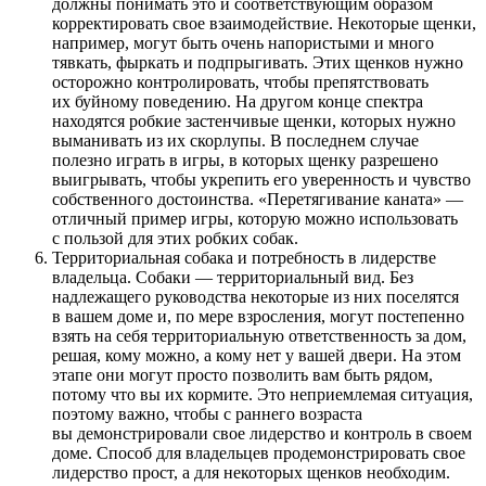
должны понимать это и соответствующим образом
корректировать свое взаимодействие. Некоторые щенки,
например, могут быть очень напористыми и много
тявкать, фыркать и подпрыгивать. Этих щенков нужно
осторожно контролировать, чтобы препятствовать
их буйному поведению. На другом конце спектра
находятся робкие застенчивые щенки, которых нужно
выманивать из их скорлупы. В последнем случае
полезно играть в игры, в которых щенку разрешено
выигрывать, чтобы укрепить его уверенность и чувство
собственного достоинства. «Перетягивание каната» —
отличный пример игры, которую можно использовать
с пользой для этих робких собак.
Территориальная собака и потребность в лидерстве
владельца. Собаки — территориальный вид. Без
надлежащего руководства некоторые из них поселятся
в вашем доме и, по мере взросления, могут постепенно
взять на себя территориальную ответственность за дом,
решая, кому можно, а кому нет у вашей двери. На этом
этапе они могут просто позволить вам быть рядом,
потому что вы их кормите. Это неприемлемая ситуация,
поэтому важно, чтобы с раннего возраста
вы демонстрировали свое лидерство и контроль в своем
доме. Способ для владельцев продемонстрировать свое
лидерство прост, а для некоторых щенков необходим.