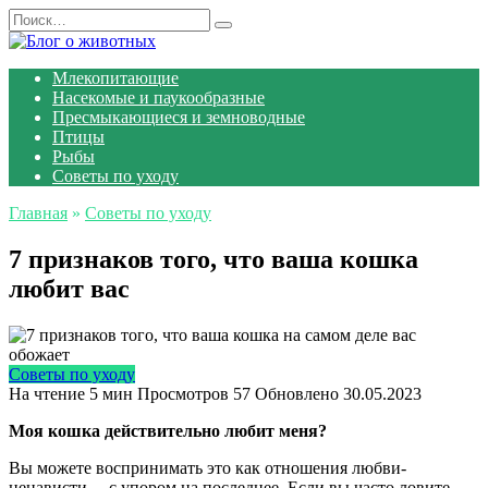
Перейти
Search
к
for:
содержанию
Млекопитающие
Насекомые и паукообразные
Пресмыкающиеся и земноводные
Птицы
Рыбы
Советы по уходу
Главная
»
Советы по уходу
7 признаков того, что ваша кошка
любит вас
Советы по уходу
На чтение
5 мин
Просмотров
57
Обновлено
30.05.2023
Моя кошка действительно любит меня?
Вы можете воспринимать это как отношения любви-
ненависти… с упором на последнее. Если вы часто ловите