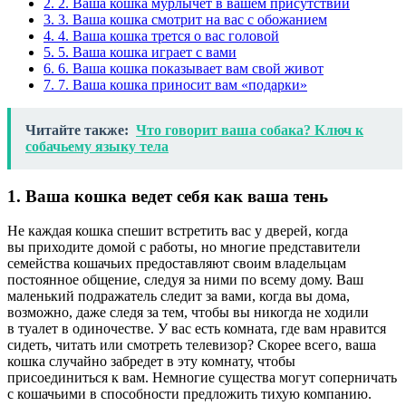
2.
2. Ваша кошка мурлычет в вашем присутствии
3.
3. Ваша кошка смотрит на вас с обожанием
4.
4. Ваша кошка трется о вас головой
5.
5. Ваша кошка играет с вами
6.
6. Ваша кошка показывает вам свой живот
7.
7. Ваша кошка приносит вам «подарки»
Читайте также:
Что говорит ваша собака? Ключ к
собачьему языку тела
1. Ваша кошка ведет себя как ваша тень
Не каждая кошка спешит встретить вас у дверей, когда
вы приходите домой с работы, но многие представители
семейства кошачьих предоставляют своим владельцам
постоянное общение, следуя за ними по всему дому. Ваш
маленький подражатель следит за вами, когда вы дома,
возможно, даже следя за тем, чтобы вы никогда не ходили
в туалет в одиночестве. У вас есть комната, где вам нравится
сидеть, читать или смотреть телевизор? Скорее всего, ваша
кошка случайно забредет в эту комнату, чтобы
присоединиться к вам. Немногие существа могут соперничать
с кошачьими в способности предложить тихую компанию.