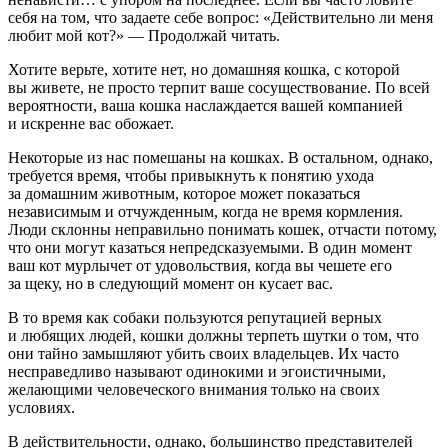
себя на том, что задаете себе вопрос: «Действительно ли меня
любит мой кот?» — Продолжай читать.
Хотите верьте, хотите нет, но домашняя кошка, с которой
вы живете, не просто терпит ваше сосуществование. По всей
вероятности, ваша кошка наслаждается вашей компанией
и искренне вас обожает.
Некоторые из нас помешаны на кошках. В остальном, однако,
требуется время, чтобы привыкнуть к понятию ухода
за домашним животным, которое может показаться
независимым и отчужденным, когда не время кормления.
Люди склонны неправильно понимать кошек, отчасти потому,
что они могут казаться непредсказуемыми. В один момент
ваш кот мурлычет от удовольствия, когда вы чешете его
за щеку, но в следующий момент он кусает вас.
В то время как собаки пользуются репутацией верных
и любящих людей, кошки должны терпеть шутки о том, что
они тайно замышляют убить своих владельцев. Их часто
несправедливо называют одинокими и эгоистичными,
желающими человеческого внимания только на своих
условиях.
В действительности, однако, большинство представителей