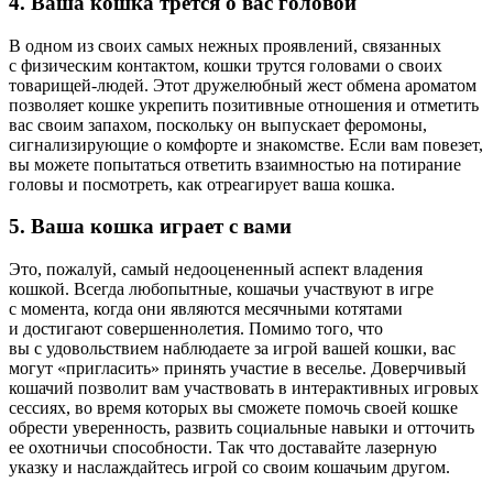
4. Ваша кошка трется о вас головой
В одном из своих самых нежных проявлений, связанных
с физическим контактом, кошки трутся головами о своих
товарищей-людей. Этот дружелюбный жест обмена ароматом
позволяет кошке укрепить позитивные отношения и отметить
вас своим запахом, поскольку он выпускает феромоны,
сигнализирующие о комфорте и знакомстве. Если вам повезет,
вы можете попытаться ответить взаимностью на потирание
головы и посмотреть, как отреагирует ваша кошка.
5. Ваша кошка играет с вами
Это, пожалуй, самый недооцененный аспект владения
кошкой. Всегда любопытные, кошачьи участвуют в игре
с момента, когда они являются месячными котятами
и достигают совершеннолетия. Помимо того, что
вы с удовольствием наблюдаете за игрой вашей кошки, вас
могут «пригласить» принять участие в веселье. Доверчивый
кошачий позволит вам участвовать в интерактивных игровых
сессиях, во время которых вы сможете помочь своей кошке
обрести уверенность, развить социальные навыки и отточить
ее охотничьи способности. Так что доставайте лазерную
указку и наслаждайтесь игрой со своим кошачьим другом.