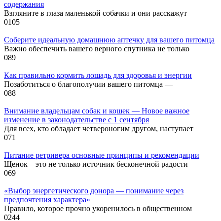
содержания
Взгляните в глаза маленькой собачки и они расскажут
0
105
Соберите идеальную домашнюю аптечку для вашего питомца
Важно обеспечить вашего верного спутника не только
0
89
Как правильно кормить лошадь для здоровья и энергии
Позаботиться о благополучии вашего питомца —
0
88
Внимание владельцам собак и кошек — Новое важное
изменение в законодательстве с 1 сентября
Для всех, кто обладает четвероногим другом, наступает
0
71
Питание ретривера основные принципы и рекомендации
Щенок – это не только источник бесконечной радости
0
69
«Выбор энергетического донора — понимание через
предпочтения характера»
Правило, которое прочно укоренилось в общественном
0
244