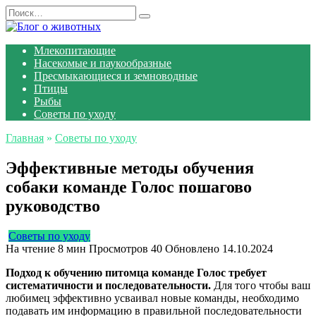
Перейти
Search
к
for:
содержанию
Млекопитающие
Насекомые и паукообразные
Пресмыкающиеся и земноводные
Птицы
Рыбы
Советы по уходу
Главная
»
Советы по уходу
Эффективные методы обучения
собаки команде Голос пошагово
руководство
Советы по уходу
На чтение
8 мин
Просмотров
40
Обновлено
14.10.2024
Подход к обучению питомца команде Голос требует
систематичности и последовательности.
Для того чтобы ваш
любимец эффективно усваивал новые команды, необходимо
подавать им информацию в правильной последовательности