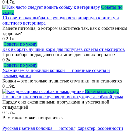
0
4.7к.
Советы по
уходу
10 советов как выбрать лучшую ветеринарную клинику и
опытного ветеринара
Имеете питомца, о котором заботитесь так, как о собственном
здоровье?
0
2.1к.
Советы по уходу
Как выбрать лучший корм для попугаев советы от экспертов
При подборе подходящего питания для ваших пернатых
0
2к.
Советы по уходу
Ухаживаем за пожилой кошкой — полезные советы и
рекомендации
Кошки – это не только пушистые спутники, они становятся
0
1.9к.
Советы по уходу
Полное практическое руководство по уходу за собакой дома
Наряду с их ежедневными прогулками и умственной
стимуляцией
0
1.7к.
Вам также может понравиться
Русская цветная болонка — история, характер, особенности