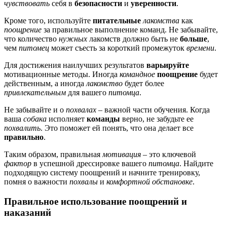
чувствовать
себя в
безопасности
и
уверенности
.
Кроме того, используйте
питательные
лакомства
как
поощрение
за правильное выполнение команд. Не забывайте,
что количество
нужных
лакомств должно быть не
больше
,
чем
питомец
может съесть за короткий промежуток
времени
.
Для достижения наилучших результатов
варьируйте
мотивационные методы. Иногда
командное
поощрение
будет
действенным, а иногда
лакомство
будет более
привлекательным
для вашего
питомца
.
Не забывайте и о
похвалах
– важной части обучения. Когда
ваша
собака
исполняет
команды
верно, не забудьте ее
похвалить
. Это поможет ей понять, что она делает все
правильно
.
Таким образом, правильная
мотивация
– это ключевой
фактор
в успешной дрессировке вашего
питомца
. Найдите
подходящую систему поощрений и начните тренировку,
помня о важности
похвалы
и
комфортной
обстановке
.
Правильное использование поощрений и
наказаний