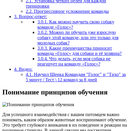
2.1.
Установка четких целей для каждой
тренировки
2.2.
Прогрессивное усложнение команды
3.
Вопрос-ответ:
3.0.1.
Как можно научить свою собаку
команде «Голос»?
3.0.2.
Можно ли обучить уже взрослую
собаку этой команде, или это только для
молодых собак?
3.0.3.
Какие преимущества приносит
команда «Голос» для собаки и её хозяина?
3.0.4.
Что делать, если моя собака не
реагирует на команду «Голос»?
4.
Видео:
4.1.
Научил Щенка Командам "Голос" и "Тихо" за
5 минут / Тест \ 12 команд за 8 дней
Понимание принципов обучения
Для успешного взаимодействия с вашим питомцем важно
понимать, каким образом животные воспринимают обучение.
Это требует глубокого вникания в их поведение и реакции на
различные стимулы. В данной секции мы рассмотрим