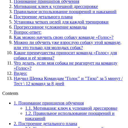
Понимание принципов обучения
Мотивация: ключ к успешной дрессировке
Правильное использование поощрений и наказаний
Построение детального плана
Установка четких целей для каждой тренировки
Прогрессивное усложнение команды
Вопрос-ответ:
Как можно научить свою собаку команде «Голос»?
Можно ли обучить уже взрослую собаку этой команде,
или это только для молодых собак?
Какие преимущества приносит команда «Голос» для
собаки и её хозяина?
Что делать, если моя собака не реагирует на команду
«Голос»?
Видео:
Научил Щенка Командам "Голос" и "Тихо" за 5 минут /
Тест \ 12 команд за 8 дней
Contents
1.
Понимание принципов обучения
1.1.
Мотивация: ключ к успешной дрессировке
1.2.
Правильное использование поощрений и
наказаний
2.
Построение детального плана