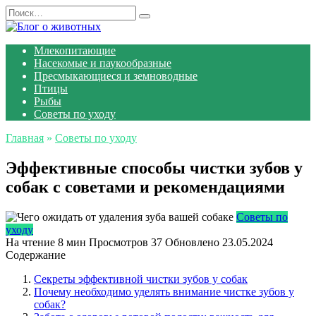
Перейти
Search
к
for:
содержанию
Млекопитающие
Насекомые и паукообразные
Пресмыкающиеся и земноводные
Птицы
Рыбы
Советы по уходу
Главная
»
Советы по уходу
Эффективные способы чистки зубов у
собак с советами и рекомендациями
Советы по
уходу
На чтение
8 мин
Просмотров
37
Обновлено
23.05.2024
Содержание
Секреты эффективной чистки зубов у собак
Почему необходимо уделять внимание чистке зубов у
собак?