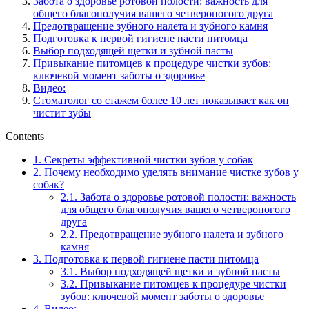
Забота о здоровье ротовой полости: важность для
общего благополучия вашего четвероногого друга
Предотвращение зубного налета и зубного камня
Подготовка к первой гигиене пасти питомца
Выбор подходящей щетки и зубной пасты
Привыкание питомцев к процедуре чистки зубов:
ключевой момент заботы о здоровье
Видео:
Стоматолог со стажем более 10 лет показывает как он
чистит зубы
Contents
1.
Секреты эффективной чистки зубов у собак
2.
Почему необходимо уделять внимание чистке зубов у
собак?
2.1.
Забота о здоровье ротовой полости: важность
для общего благополучия вашего четвероногого
друга
2.2.
Предотвращение зубного налета и зубного
камня
3.
Подготовка к первой гигиене пасти питомца
3.1.
Выбор подходящей щетки и зубной пасты
3.2.
Привыкание питомцев к процедуре чистки
зубов: ключевой момент заботы о здоровье
4.
Видео: