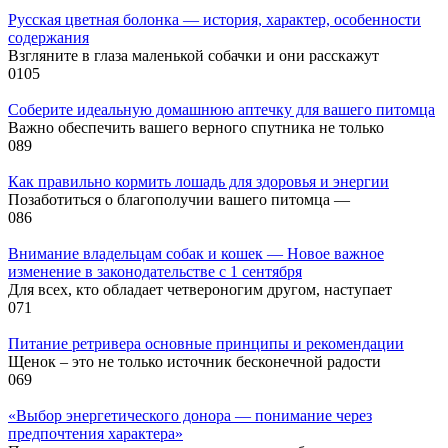
Русская цветная болонка — история, характер, особенности
содержания
Взгляните в глаза маленькой собачки и они расскажут
0
105
Соберите идеальную домашнюю аптечку для вашего питомца
Важно обеспечить вашего верного спутника не только
0
89
Как правильно кормить лошадь для здоровья и энергии
Позаботиться о благополучии вашего питомца —
0
86
Внимание владельцам собак и кошек — Новое важное
изменение в законодательстве с 1 сентября
Для всех, кто обладает четвероногим другом, наступает
0
71
Питание ретривера основные принципы и рекомендации
Щенок – это не только источник бесконечной радости
0
69
«Выбор энергетического донора — понимание через
предпочтения характера»