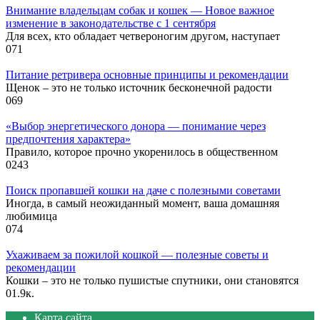
Внимание владельцам собак и кошек — Новое важное
изменение в законодательстве с 1 сентября
Для всех, кто обладает четвероногим другом, наступает
0
71
Питание ретривера основные принципы и рекомендации
Щенок – это не только источник бесконечной радости
0
69
«Выбор энергетического донора — понимание через
предпочтения характера»
Правило, которое прочно укоренилось в общественном
0
243
Поиск пропавшей кошки на даче с полезными советами
Иногда, в самый неожиданный момент, ваша домашняя
любимица
0
74
Ухаживаем за пожилой кошкой — полезные советы и
рекомендации
Кошки – это не только пушистые спутники, они становятся
0
1.9к.
Карта сайта