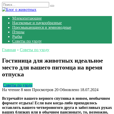
Перейти
Search
к
for:
содержанию
Млекопитающие
Насекомые и паукообразные
Пресмыкающиеся и земноводные
Птицы
Рыбы
Советы по уходу
Главная
»
Советы по уходу
Гостиница для животных идеальное
место для вашего питомца на время
отпуска
Советы по уходу
На чтение
8 мин
Просмотров
20
Обновлено
18.07.2024
Встречайте вашего верного спутника в новом, необычном
формате отдыха! Если вам когда-либо приходилось
оставлять вашего четвероногого друга в заботливых руках
ваших близких или в обычном пансионате, то, возможно,