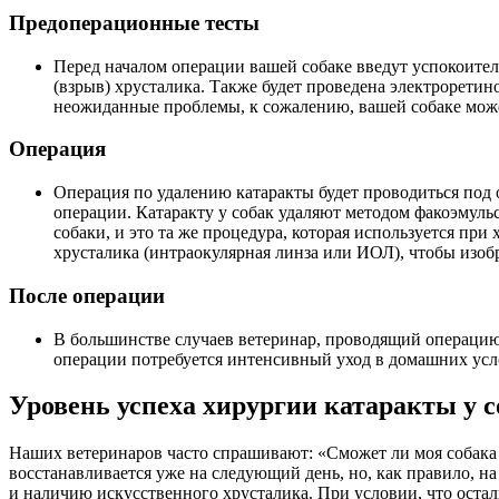
Предоперационные тесты
Перед началом операции вашей собаке введут успокоитель
(взрыв) хрусталика. Также будет проведена электроретин
неожиданные проблемы, к сожалению, вашей собаке може
Операция
Операция по удалению катаракты будет проводиться под 
операции. Катаракту у собак удаляют методом факоэмульс
собаки, и это та же процедура, которая используется пр
хрусталика (интраокулярная линза или ИОЛ), чтобы изобр
После операции
В большинстве случаев ветеринар, проводящий операцию 
операции потребуется интенсивный уход в домашних усло
Уровень успеха хирургии катаракты у с
Наших ветеринаров часто спрашивают: «Сможет ли моя собака 
восстанавливается уже на следующий день, но, как правило, на
и наличию искусственного хрусталика. При условии, что остал