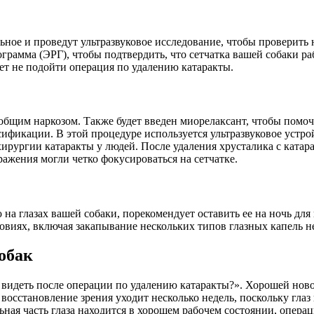
ное и проведут ультразвуковое исследование, чтобы проверить 
ограмма (ЭРГ), чтобы подтвердить, что сетчатка вашей собаки р
т не подойти операция по удалению катаракты.
общим наркозом. Также будет введен миорелаксант, чтобы помоч
ификации. В этой процедуре используется ультразвуковое устрой
и хирургии катаракты у людей. После удаления хрусталика с ката
ажения могли четко фокусироваться на сетчатке.
на глазах вашей собаки, порекомендует оставить ее на ночь дл
виях, включая закапывание нескольких типов глазных капель нес
обак
видеть после операции по удалению катаракты?». Хорошей новост
 восстановление зрения уходит несколько недель, поскольку гла
ьная часть глаза находится в хорошем рабочем состоянии, опера