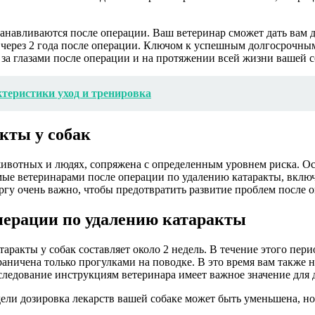
танавливаются после операции. Ваш ветеринар сможет дать вам 
0% через 2 года после операции. Ключом к успешным долгосрочн
за глазами после операции и на протяжении всей жизни вашей с
ктеристики уход и тренировка
кты у собак
ивотных и людях, сопряжена с определенным уровнем риска. Ос
емые ветеринарами после операции по удалению катаракты, вкл
гу очень важно, чтобы предотвратить развитие проблем после 
перации по удалению катаракты
ракты у собак составляет около 2 недель. В течение этого пери
аничена только прогулками на поводке. В это время вам также н
ледование инструкциям ветеринара имеет важное значение для д
едели дозировка лекарств вашей собаке может быть уменьшена, н