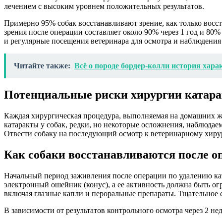
лечением с высоким уровнем положительных результатов.
Примерно 95% собак восстанавливают зрение, как только восс
зрения после операции составляет около 90% через 1 год и 8
и регулярные посещения ветеринара для осмотра и наблюдения 
Читайте также:
Всё о породе бордер-колли история хара
Потенциальные риски хирургии катара
Каждая хирургическая процедура, выполняемая на домашних ж
катаракты у собак, редки, но некоторые осложнения, наблюда
Отвести собаку на последующий осмотр к ветеринарному хирур
Как собаки восстанавливаются после о
Начальный период заживления после операции по удалению ката
электронный ошейник (конус), а ее активность должна быть огр
включая глазные капли и пероральные препараты. Тщательное с
В зависимости от результатов контрольного осмотра через 2 н