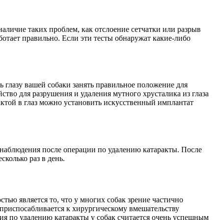
наличие таких проблем, как отслоение сетчатки или разрыв
аботает правильно. Если эти тесты обнаружат какие-либо
ь глазу вашей собаки занять правильное положение для
ство для разрушения и удаления мутного хрусталика из глаза
рактой в глаз можно установить искусственный имплантат
я наблюдения после операции по удалению катаракты. После
колько раз в день.
ью является то, что у многих собак зрение частично
з приспосабливается к хирургическому вмешательству
ция по удалению катаракты у собак считается очень успешным