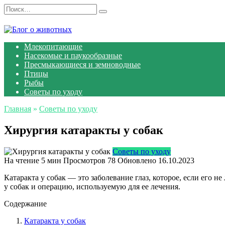
Перейти
Search
к
for:
содержанию
Млекопитающие
Насекомые и паукообразные
Пресмыкающиеся и земноводные
Птицы
Рыбы
Советы по уходу
Главная
»
Советы по уходу
Хирургия катаракты у собак
Советы по уходу
На чтение
5 мин
Просмотров
78
Обновлено
16.10.2023
Катаракта у собак — это заболевание глаз, которое, если его 
у собак и операцию, используемую для ее лечения.
Содержание
Катаракта у собак