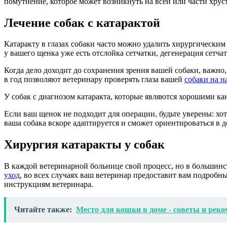
помутнение, которое может возникнуть на всей или части хрус
Лечение собак с катарактой
Катаракту в глазах собаки часто можно удалить хирургическим 
у вашего щенка уже есть отслойка сетчатки, дегенерация сетча
Когда дело доходит до сохранения зрения вашей собаки, важно
в год позволяют ветеринару проверять глаза вашей
собаки на н
У собак с диагнозом катаракта, которые являются хорошими ка
Если ваш щенок не подходит для операции, будьте уверены: хо
ваша собака вскоре адаптируется и сможет ориентироваться в д
Хирургия катаракты у собак
В каждой ветеринарной больнице свой процесс, но в большинст
уход
, во всех случаях ваш ветеринар предоставит вам подробн
инструкциям ветеринара.
Читайте также:
Место для кошки в доме - советы и рек