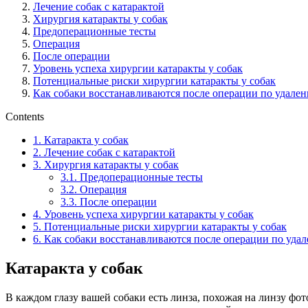
Лечение собак с катарактой
Хирургия катаракты у собак
Предоперационные тесты
Операция
После операции
Уровень успеха хирургии катаракты у собак
Потенциальные риски хирургии катаракты у собак
Как собаки восстанавливаются после операции по удале
Contents
1.
Катаракта у собак
2.
Лечение собак с катарактой
3.
Хирургия катаракты у собак
3.1.
Предоперационные тесты
3.2.
Операция
3.3.
После операции
4.
Уровень успеха хирургии катаракты у собак
5.
Потенциальные риски хирургии катаракты у собак
6.
Как собаки восстанавливаются после операции по уда
Катаракта у собак
В каждом глазу вашей собаки есть линза, похожая на линзу фот