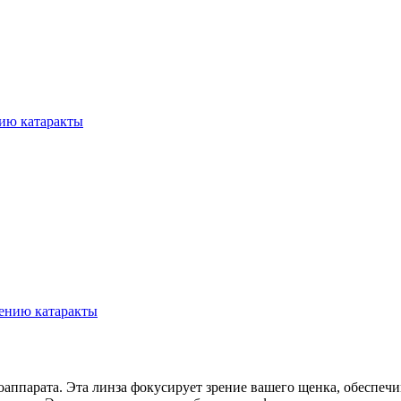
нию катаракты
лению катаракты
оаппарата. Эта линза фокусирует зрение вашего щенка, обеспечи