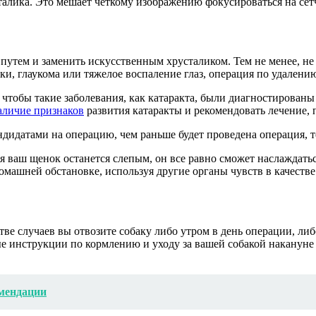
талика. Это мешает четкому изображению фокусироваться на сетч
путем и заменить искусственным хрусталиком. Тем не менее, не 
тки, глаукома или тяжелое воспаление глаз, операция по удален
, чтобы такие заболевания, как катаракта, были диагностирован
аличие признаков
развития катаракты и рекомендовать лечение, п
ндидатами на операцию, чем раньше будет проведена операция, т
тя ваш щенок останется слепым, он все равно сможет наслаждат
омашней обстановке, используя другие органы чувств в качестве
ве случаев вы отвозите собаку либо утром в день операции, ли
ые инструкции по кормлению и уходу за вашей собакой накануне
омендации