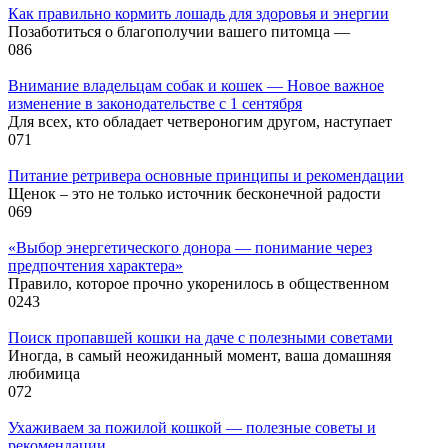
Как правильно кормить лошадь для здоровья и энергии
Позаботиться о благополучии вашего питомца —
0
86
Внимание владельцам собак и кошек — Новое важное
изменение в законодательстве с 1 сентября
Для всех, кто обладает четвероногим другом, наступает
0
71
Питание ретривера основные принципы и рекомендации
Щенок – это не только источник бесконечной радости
0
69
«Выбор энергетического донора — понимание через
предпочтения характера»
Правило, которое прочно укоренилось в общественном
0
243
Поиск пропавшей кошки на даче с полезными советами
Иногда, в самый неожиданный момент, ваша домашняя
любимица
0
72
Ухаживаем за пожилой кошкой — полезные советы и
рекомендации