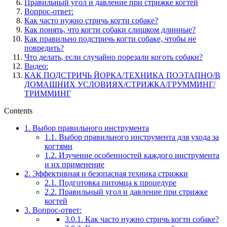
Правильный угол и давление при стрижке когтей
Вопрос-ответ:
Как часто нужно стричь когти собаке?
Как понять, что когти собаки слишком длинные?
Как правильно подстричь когти собаке, чтобы не
повредить?
Что делать, если случайно порезали коготь собаки?
Видео:
КАК ПОДСТРИЧЬ ЙОРКА/ТЕХНИКА ПОЭТАПНО/В
ДОМАШНИХ УСЛОВИЯХ/СТРИЖКА/ГРУММИНГ/
ТРИММИНГ
Contents
1.
Выбор правильного инструмента
1.1.
Выбор правильного инструмента для ухода за
когтями
1.2.
Изучение особенностей каждого инструмента
и их применение
2.
Эффективная и безопасная техника стрижки
2.1.
Подготовка питомца к процедуре
2.2.
Правильный угол и давление при стрижке
когтей
3.
Вопрос-ответ:
3.0.1.
Как часто нужно стричь когти собаке?