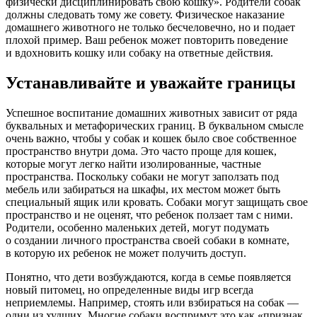
физически дисциплинировать свою кошку». Родители собак
должны следовать тому же совету. Физическое наказание
домашнего животного не только бесчеловечно, но и подает
плохой пример. Ваш ребенок может повторить поведение
и вдохновить кошку или собаку на ответные действия.
Устанавливайте и уважайте границы
Успешное воспитание домашних животных зависит от ряда
буквальных и метафорических границ. В буквальном смысле
очень важно, чтобы у собак и кошек было свое собственное
пространство внутри дома. Это часто проще для кошек,
которые могут легко найти изолированные, частные
пространства. Поскольку собаки не могут заползать под
мебель или забираться на шкафы, их местом может быть
специальный ящик или кровать. Собаки могут защищать свое
пространство и не оценят, что ребенок ползает там с ними.
Родители, особенно маленьких детей, могут подумать
о создании личного пространства своей собаки в комнате,
в которую их ребенок не может получить доступ.
Понятно, что дети возбуждаются, когда в семье появляется
новый питомец, но определенные виды игр всегда
неприемлемы. Например, стоять или взбираться на собак —
одни из худших. Многие собаки воспримут это как «признак