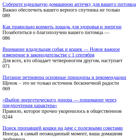
Соберите идеальную домашнюю аптечку для вашего питомца
Важно обеспечить вашего верного спутника не только
0
89
Как правильно кормить лошадь для здоровья и энергии
Позаботиться о благополучии вашего питомца —
0
86
Внимание владельцам собак и кошек — Новое важное
изменение в законодательстве с 1 сентября
Для всех, кто обладает четвероногим другом, наступает
0
71
Питание ретривера основные принципы и рекомендации
Щенок – это не только источник бесконечной радости
0
69
«Выбор энергетического донора — понимание через
предпочтения характера»
Правило, которое прочно укоренилось в общественном
0
244
Поиск пропавшей кошки на даче с полезными советами
Иногда, в самый неожиданный момент, ваша домашняя
любимица