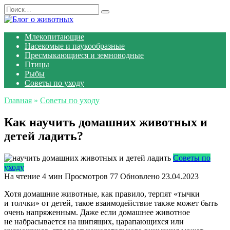
Перейти
Search
к
for:
содержанию
Млекопитающие
Насекомые и паукообразные
Пресмыкающиеся и земноводные
Птицы
Рыбы
Советы по уходу
Главная
»
Советы по уходу
Как научить домашних животных и
детей ладить?
Советы по
уходу
На чтение
4 мин
Просмотров
77
Обновлено
23.04.2023
Хотя домашние животные, как правило, терпят «тычки
и толчки» от детей, такое взаимодействие также может быть
очень напряженным. Даже если домашнее животное
не набрасывается на шипящих, царапающихся или