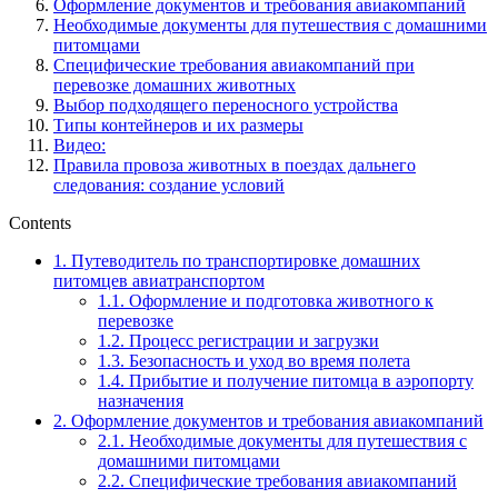
Оформление документов и требования авиакомпаний
Необходимые документы для путешествия с домашними
питомцами
Специфические требования авиакомпаний при
перевозке домашних животных
Выбор подходящего переносного устройства
Типы контейнеров и их размеры
Видео:
Правила провоза животных в поездах дальнего
следования: создание условий
Contents
1.
Путеводитель по транспортировке домашних
питомцев авиатранспортом
1.1.
Оформление и подготовка животного к
перевозке
1.2.
Процесс регистрации и загрузки
1.3.
Безопасность и уход во время полета
1.4.
Прибытие и получение питомца в аэропорту
назначения
2.
Оформление документов и требования авиакомпаний
2.1.
Необходимые документы для путешествия с
домашними питомцами
2.2.
Специфические требования авиакомпаний