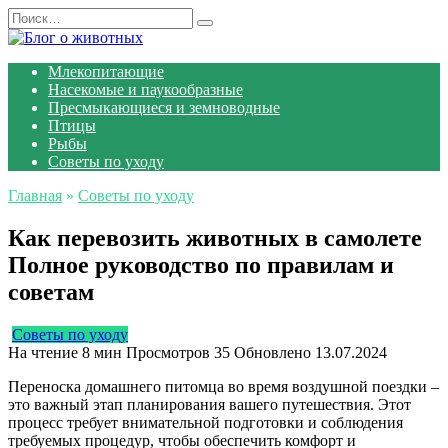
Перейти
Search
к
for:
содержанию
Млекопитающие
Насекомые и паукообразные
Пресмыкающиеся и земноводные
Птицы
Рыбы
Советы по уходу
Главная
»
Советы по уходу
Как перевозить животных в самолете
Полное руководство по правилам и
советам
Советы по уходу
На чтение
8 мин
Просмотров
35
Обновлено
13.07.2024
Переноска домашнего питомца во время воздушной поездки –
это важный этап планирования вашего путешествия. Этот
процесс требует внимательной подготовки и соблюдения
требуемых процедур, чтобы обеспечить комфорт и