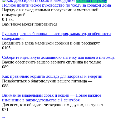
Советы по уходу
Полное практическое руководство по уходу за собакой дома
Наряду с их ежедневными прогулками и умственной
стимуляцией
0
1.7к.
Вам также может понравиться
Русская цветная болонка — история, характер, особенности
содержания
Взгляните в глаза маленькой собачки и они расскажут
0
105
Соберите идеальную домашнюю аптечку для вашего питомца
Важно обеспечить вашего верного спутника не только
0
89
Как правильно кормить лошадь для здоровья и энергии
Позаботиться о благополучии вашего питомца —
0
88
Внимание владельцам собак и кошек — Новое важное
изменение в законодательстве с 1 сентября
Для всех, кто обладает четвероногим другом, наступает
0
71