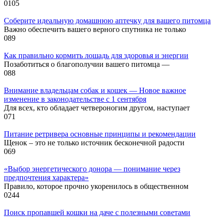
0
105
Соберите идеальную домашнюю аптечку для вашего питомца
Важно обеспечить вашего верного спутника не только
0
89
Как правильно кормить лошадь для здоровья и энергии
Позаботиться о благополучии вашего питомца —
0
88
Внимание владельцам собак и кошек — Новое важное
изменение в законодательстве с 1 сентября
Для всех, кто обладает четвероногим другом, наступает
0
71
Питание ретривера основные принципы и рекомендации
Щенок – это не только источник бесконечной радости
0
69
«Выбор энергетического донора — понимание через
предпочтения характера»
Правило, которое прочно укоренилось в общественном
0
244
Поиск пропавшей кошки на даче с полезными советами