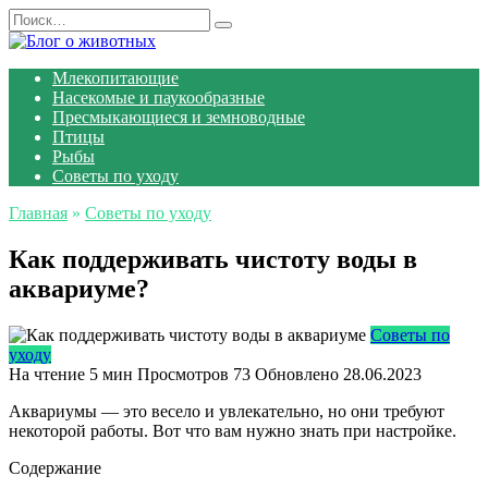
Перейти
Search
к
for:
содержанию
Млекопитающие
Насекомые и паукообразные
Пресмыкающиеся и земноводные
Птицы
Рыбы
Советы по уходу
Главная
»
Советы по уходу
Как поддерживать чистоту воды в
аквариуме?
Советы по
уходу
На чтение
5 мин
Просмотров
73
Обновлено
28.06.2023
Аквариумы — это весело и увлекательно, но они требуют
некоторой работы. Вот что вам нужно знать при настройке.
Содержание