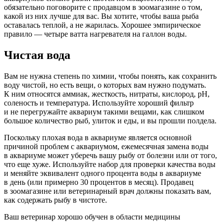
обязательно поговорите с продавцом в зоомагазине о том,
какой из них лучше для вас. Вы хотите, чтобы ваша рыба
оставалась теплой, а не жарилась. Хорошее эмпирическое
правило — четыре ватта нагревателя на галлон воды.
Чистая вода
Вам не нужна степень по химии, чтобы понять, как сохранить
воду чистой, но есть вещи, о которых вам нужно подумать.
К ним относятся аммиак, жесткость, нитраты, кислород, pH,
соленость и температура. Используйте хороший фильтр
и не перегружайте аквариум такими вещами, как слишком
большое количество рыб, улиток и еды, и вы прошли полдела.
Поскольку плохая вода в аквариуме является основной
причиной проблем с аквариумом, ежемесячная замена воды
в аквариуме может уберечь вашу рыбу от болезни или от того,
что еще хуже. Используйте набор для проверки качества воды
и меняйте эквивалент одного процента воды в аквариуме
в день (или примерно 30 процентов в месяц). Продавец
в зоомагазине или ветеринарный врач должны показать вам,
как содержать рыбу в чистоте.
Ваш ветеринар хорошо обучен в области медицины