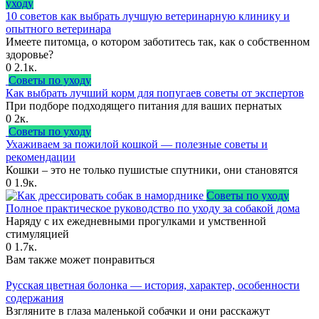
уходу
10 советов как выбрать лучшую ветеринарную клинику и
опытного ветеринара
Имеете питомца, о котором заботитесь так, как о собственном
здоровье?
0
2.1к.
Советы по уходу
Как выбрать лучший корм для попугаев советы от экспертов
При подборе подходящего питания для ваших пернатых
0
2к.
Советы по уходу
Ухаживаем за пожилой кошкой — полезные советы и
рекомендации
Кошки – это не только пушистые спутники, они становятся
0
1.9к.
Советы по уходу
Полное практическое руководство по уходу за собакой дома
Наряду с их ежедневными прогулками и умственной
стимуляцией
0
1.7к.
Вам также может понравиться
Русская цветная болонка — история, характер, особенности
содержания
Взгляните в глаза маленькой собачки и они расскажут