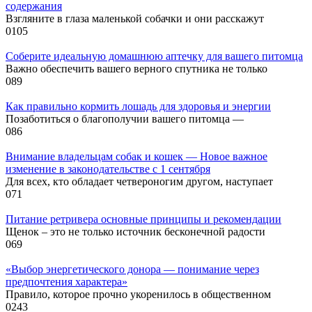
содержания
Взгляните в глаза маленькой собачки и они расскажут
0
105
Соберите идеальную домашнюю аптечку для вашего питомца
Важно обеспечить вашего верного спутника не только
0
89
Как правильно кормить лошадь для здоровья и энергии
Позаботиться о благополучии вашего питомца —
0
86
Внимание владельцам собак и кошек — Новое важное
изменение в законодательстве с 1 сентября
Для всех, кто обладает четвероногим другом, наступает
0
71
Питание ретривера основные принципы и рекомендации
Щенок – это не только источник бесконечной радости
0
69
«Выбор энергетического донора — понимание через
предпочтения характера»
Правило, которое прочно укоренилось в общественном
0
243