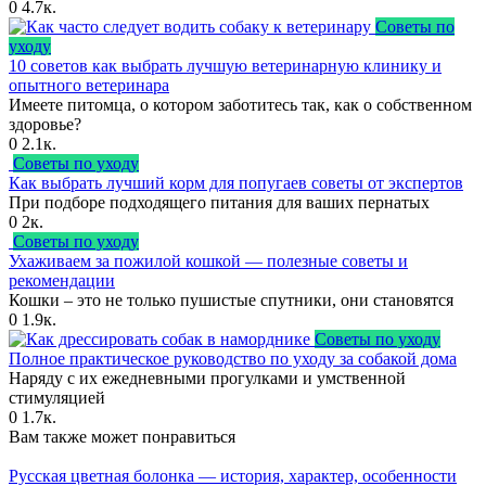
0
4.7к.
Советы по
уходу
10 советов как выбрать лучшую ветеринарную клинику и
опытного ветеринара
Имеете питомца, о котором заботитесь так, как о собственном
здоровье?
0
2.1к.
Советы по уходу
Как выбрать лучший корм для попугаев советы от экспертов
При подборе подходящего питания для ваших пернатых
0
2к.
Советы по уходу
Ухаживаем за пожилой кошкой — полезные советы и
рекомендации
Кошки – это не только пушистые спутники, они становятся
0
1.9к.
Советы по уходу
Полное практическое руководство по уходу за собакой дома
Наряду с их ежедневными прогулками и умственной
стимуляцией
0
1.7к.
Вам также может понравиться
Русская цветная болонка — история, характер, особенности