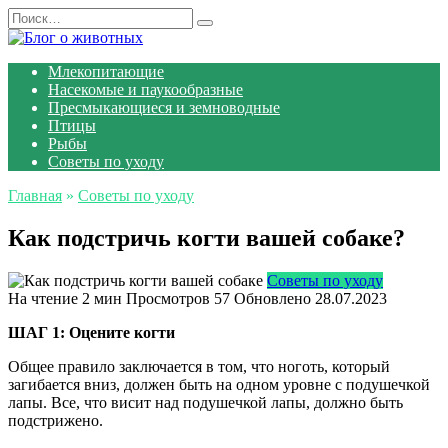
Перейти
Search
к
for:
содержанию
Млекопитающие
Насекомые и паукообразные
Пресмыкающиеся и земноводные
Птицы
Рыбы
Советы по уходу
Главная
»
Советы по уходу
Как подстричь когти вашей собаке?
Советы по уходу
На чтение
2 мин
Просмотров
57
Обновлено
28.07.2023
ШАГ 1: Оцените когти
Общее правило заключается в том, что ноготь, который
загибается вниз, должен быть на одном уровне с подушечкой
лапы. Все, что висит над подушечкой лапы, должно быть
подстрижено.