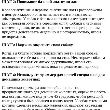
ШАГ 2: Понимание базовой анатомии лап
Кровоснабжение и нервное снабжение ногтя расположены
в центре каждого ногтя на пальце ноги и называются
«быстрым». У собак с белыми когтями налет будет выглядеть
как розоватая область в середине когтя. Собаки с черными
когтями, однако, не имеют хорошо заметного резца, и вам
придется действовать медленно и с осторожностью, чтобы
не порезаться.
ШАГ3: Надежно закрепите свою собаку
Когда вы будете готовы подстригать когти вашей собаке,
положите ее себе на колени или на стол. Некоторым собакам
может потребоваться мягкое сдерживание, чтобы они
оставались неподвижными, пока вы делаете им педикюр.
ШАГ 4: Используйте триммер для ногтей специально для
домашних животных
С помощью триммера для когтей, специально
предназначенного для домашних животных, обрежьте ноготь
под острым концом под углом 45 градусов, чтобы режущий
конец кусачки был обращен к концу когтя. У собак с темными
когтями сделайте несколько маленьких надрезов кусачками
вместо одного большего. Обрежьте очень тонкие ломтики