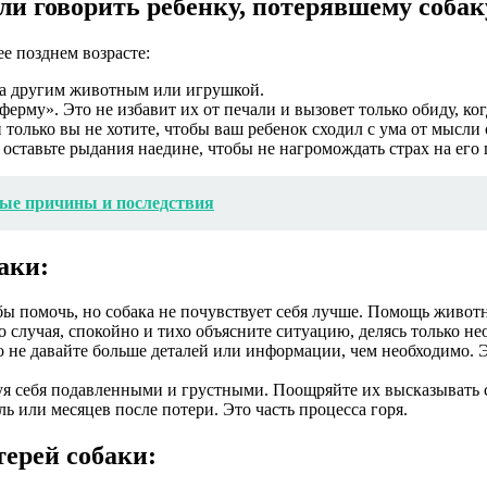
ли говорить ребенку, потерявшему собак
ее позднем возрасте:
нка другим животным или игрушкой.
ферму». Это не избавит их от печали и вызовет только обиду, ко
 только вы не хотите, чтобы ваш ребенок сходил с ума от мысли 
 оставьте рыдания наедине, чтобы не нагромождать страх на его 
ные причины и последствия
аки:
бы помочь, но собака не почувствует себя лучше. Помощь животн
го случая, спокойно и тихо объясните ситуацию, делясь только 
но не давайте больше деталей или информации, чем необходимо.
твуя себя подавленными и грустными. Поощряйте их высказывать с
ель или месяцев после потери. Это часть процесса горя.
терей собаки: