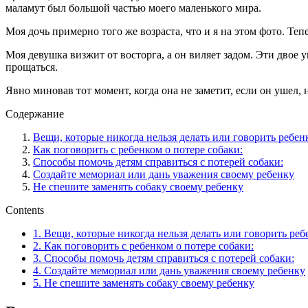
маламут был большой частью моего маленького мира.
Моя дочь примерно того же возраста, что и я на этом фото. Теп
Моя девушка визжит от восторга, а он виляет задом. Эти двое 
прощаться.
Явно миновав тот момент, когда она не заметит, если он ушел,
Содержание
Вещи, которые никогда нельзя делать или говорить ребен
Как поговорить с ребенком о потере собаки:
Способы помочь детям справиться с потерей собаки:
Создайте мемориал или дань уважения своему ребенку
Не спешите заменять собаку своему ребенку
Contents
1.
Вещи, которые никогда нельзя делать или говорить реб
2.
Как поговорить с ребенком о потере собаки:
3.
Способы помочь детям справиться с потерей собаки:
4.
Создайте мемориал или дань уважения своему ребенку
5.
Не спешите заменять собаку своему ребенку