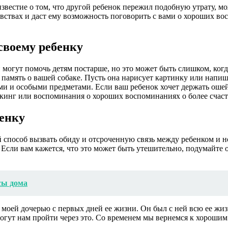
звестие о том, что другой ребенок пережил подобную утрату, м
увствах и даст ему возможность поговорить с вами о хороших вос
своему ребенку
могут помочь детям постарше, но это может быть слишком, когда
а память о вашей собаке. Пусть она нарисует картинку или напи
ми и особыми предметами. Если ваш ребенок хочет держать оше
букинг или воспоминания о хороших воспоминаниях о более счас
бенку
 способ вызвать обиду и отсроченную связь между ребенком и н
. Если вам кажется, что это может быть утешительно, подумайте
сы дома
 моей дочерью с первых дней ее жизни. Он был с ней всю ее жиз
омогут нам пройти через это. Со временем мы вернемся к хорош