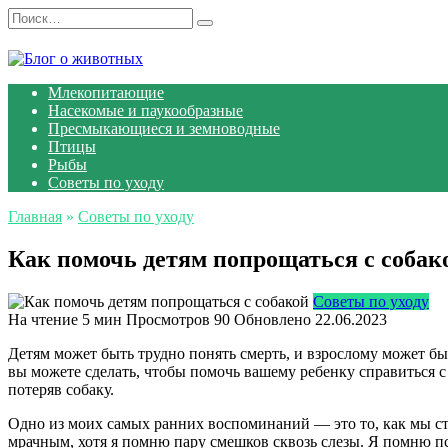
Перейти
Search
к
for:
содержанию
Млекопитающие
Насекомые и паукообразные
Пресмыкающиеся и земноводные
Птицы
Рыбы
Советы по уходу
Главная
»
Советы по уходу
Как помочь детям попрощаться с собак
Советы по уходу
На чтение
5 мин
Просмотров
90
Обновлено
22.06.2023
Детям может быть трудно понять смерть, и взрослому может быт
вы можете сделать, чтобы помочь вашему ребенку справиться с 
потеряв собаку.
Одно из моих самых ранних воспоминаний — это то, как мы ст
мрачным, хотя я помню пару смешков сквозь слезы. Я помню п