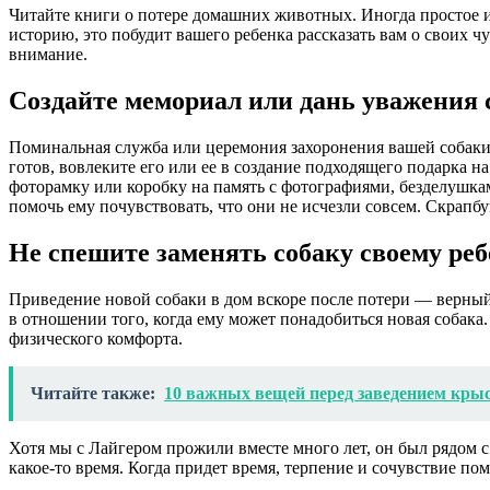
Читайте книги о потере домашних животных. Иногда простое и
историю, это побудит вашего ребенка рассказать вам о своих ч
внимание.
Создайте мемориал или дань уважения 
Поминальная служба или церемония захоронения вашей собаки 
готов, вовлеките его или ее в создание подходящего подарка н
фоторамку или коробку на память с фотографиями, безделушка
помочь ему почувствовать, что они не исчезли совсем. Скрап
Не спешите заменять собаку своему ре
Приведение новой собаки в дом вскоре после потери — верный
в отношении того, когда ему может понадобиться новая собака
физического комфорта.
Читайте также:
10 важных вещей перед заведением кры
Хотя мы с Лайгером прожили вместе много лет, он был рядом с
какое-то время. Когда придет время, терпение и сочувствие п