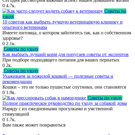
Сегодня рассмотрим важный аспект нашей домашней жизни
0
4.7к.
Советы по
уходу
10 советов как выбрать лучшую ветеринарную клинику и
опытного ветеринара
Имеете питомца, о котором заботитесь так, как о собственном
здоровье?
0
2.1к.
Советы по уходу
Как выбрать лучший корм для попугаев советы от экспертов
При подборе подходящего питания для ваших пернатых
0
2к.
Советы по уходу
Ухаживаем за пожилой кошкой — полезные советы и
рекомендации
Кошки – это не только пушистые спутники, они становятся
0
1.9к.
Советы по уходу
Полное практическое руководство по уходу за собакой дома
Наряду с их ежедневными прогулками и умственной
стимуляцией
0
1.7к.
Вам также может понравиться