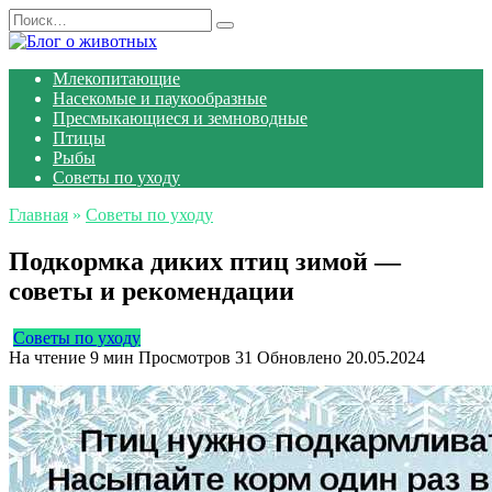
Перейти
Search
к
for:
содержанию
Млекопитающие
Насекомые и паукообразные
Пресмыкающиеся и земноводные
Птицы
Рыбы
Советы по уходу
Главная
»
Советы по уходу
Подкормка диких птиц зимой —
советы и рекомендации
Советы по уходу
На чтение
9 мин
Просмотров
31
Обновлено
20.05.2024