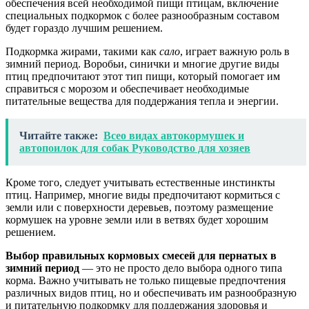
обеспечения всей необходимой пищи птицам, включение
специальных подкормок с более разнообразным составом
будет гораздо лучшим решением.
Подкормка жирами, такими как
сало
, играет важную роль в
зимний период. Воробьи, синички и многие другие виды
птиц предпочитают этот тип пищи, который помогает им
справиться с морозом и обеспечивает необходимые
питательные вещества для поддержания тепла и энергии.
Читайте также:
Всео видaх автокормушек и
автопоилок для собак Руководство для хозяев
Кроме того, следует учитывать естественные инстинкты
птиц. Например, многие виды предпочитают кормиться с
земли или с поверхности деревьев, поэтому размещение
кормушек на уровне земли или в ветвях будет хорошим
решением.
Выбор правильных кормовых смесей для пернатых в
зимний период
— это не просто дело выбора одного типа
корма. Важно учитывать не только пищевые предпочтения
различных видов птиц, но и обеспечивать им разнообразную
и питательную подкормку для поддержания здоровья и