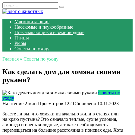
Перейти
Search
к
for:
содержанию
Млекопитающие
Насекомые и паукообразные
Пресмыкающиеся и земноводные
Птицы
Рыбы
Советы по уходу
Главная
»
Советы по уходу
Как сделать дом для хомяка своими
руками?
Советы по
уходу
На чтение
2 мин
Просмотров
122
Обновлено
10.11.2023
Знаете ли вы, что хомяки изначально жили в степях или
на краю пустынь? Это означало теплые, сухие условия,
а иногда и очень холодные, а также необходимость
перемещаться на большие расстояния в поисках еды. Хотя