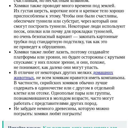
счастливым, но несчастным хозяином.
Хомяки также проводят много времени под землей.
Их густая шерсть, короткие ноги и крепкое тело хорошо
приспособлены к этому. Чтобы они были счастливы,
обеспечьте туннели или субстрат, через который они
смогут построить туннели. Некоторые люди используют
песок, опилки или почву для прокладки туннелей,
но очень безопасный вариант — закопать картонные
трубки под стандартную подстилку, так как это
не приведет к обрушению.
Хомяки также любят лазить, поэтому создавайте
платформы или уровни, но будьте осторожны с крутыми
спусками: у них плохое зрение, и они, похоже,
не понимают, как далеко они могут упасть.
В отличие от некоторых других мелких
домашних
животных
, не всем хомякам нравится иметь компаньона.
В частности, сирийских хомяков обычно лучше
содержать в одиночестве или с другом в отдельной
клетке или отсеке. Однополые пары или группы,
познакомившиеся в молодом возрасте, часто могут
работать с представителями других пород.
Не забудьте немного древесины, которую можно
погрызть: хомяки любят погрызть!
Читайте также:
Как развлечь кота дома советы для