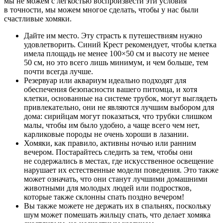
мы не можем с легкостью воспроизвести эти условия
в точности, мы можем многое сделать, чтобы у нас были
счастливые хомяки.
Дайте им место. Эту страсть к путешествиям нужно
удовлетворить. Синий Крест рекомендует, чтобы клетка
имела площадь не менее 100×50 см и высоту не менее
50 см, но это всего лишь минимум, и чем больше, тем
почти всегда лучше.
Резервуар или аквариум идеально подходят для
обеспечения безопасности вашего питомца, и хотя
клетки, основанные на системе трубок, могут выглядеть
привлекательно, они не являются лучшим выбором для
дома: сирийцам могут показаться, что трубки слишком
малы, чтобы им было удобно, а чаще всего чем нет,
карликовые породы не очень хороши в лазании.
Хомяки, как правило, активны ночью или ранним
вечером. Постарайтесь следить за тем, чтобы они
не содержались в местах, где искусственное освещение
нарушает их естественные модели поведения. Это также
может означать, что они станут лучшими домашними
животными для молодых людей или подростков,
которые также склонны спать поздно вечером!
Вы также можете не держать их в спальнях, поскольку
шум может помешать жильцу спать, что делает хомяка