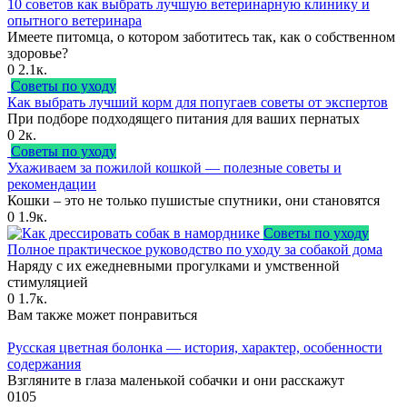
10 советов как выбрать лучшую ветеринарную клинику и
опытного ветеринара
Имеете питомца, о котором заботитесь так, как о собственном
здоровье?
0
2.1к.
Советы по уходу
Как выбрать лучший корм для попугаев советы от экспертов
При подборе подходящего питания для ваших пернатых
0
2к.
Советы по уходу
Ухаживаем за пожилой кошкой — полезные советы и
рекомендации
Кошки – это не только пушистые спутники, они становятся
0
1.9к.
Советы по уходу
Полное практическое руководство по уходу за собакой дома
Наряду с их ежедневными прогулками и умственной
стимуляцией
0
1.7к.
Вам также может понравиться
Русская цветная болонка — история, характер, особенности
содержания
Взгляните в глаза маленькой собачки и они расскажут
0
105