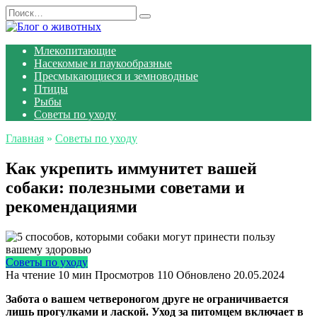
Перейти
Search
к
for:
содержанию
Млекопитающие
Насекомые и паукообразные
Пресмыкающиеся и земноводные
Птицы
Рыбы
Советы по уходу
Главная
»
Советы по уходу
Как укрепить иммунитет вашей
собаки: полезными советами и
рекомендациями
Советы по уходу
На чтение
10 мин
Просмотров
110
Обновлено
20.05.2024
Забота о вашем четвероногом друге не ограничивается
лишь прогулками и лаской. Уход за питомцем включает в