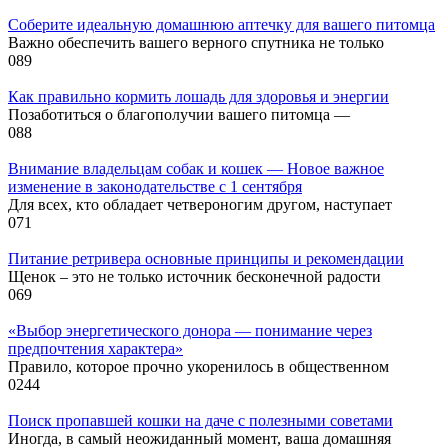
Соберите идеальную домашнюю аптечку для вашего питомца
Важно обеспечить вашего верного спутника не только
0
89
Как правильно кормить лошадь для здоровья и энергии
Позаботиться о благополучии вашего питомца —
0
88
Внимание владельцам собак и кошек — Новое важное
изменение в законодательстве с 1 сентября
Для всех, кто обладает четвероногим другом, наступает
0
71
Питание ретривера основные принципы и рекомендации
Щенок – это не только источник бесконечной радости
0
69
«Выбор энергетического донора — понимание через
предпочтения характера»
Правило, которое прочно укоренилось в общественном
0
244
Поиск пропавшей кошки на даче с полезными советами
Иногда, в самый неожиданный момент, ваша домашняя