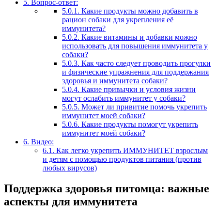
5.
Вопрос-ответ:
5.0.1.
Какие продукты можно добавить в
рацион собаки для укрепления её
иммунитета?
5.0.2.
Какие витамины и добавки можно
использовать для повышения иммунитета у
собаки?
5.0.3.
Как часто следует проводить прогулки
и физические упражнения для поддержания
здоровья и иммунитета собаки?
5.0.4.
Какие привычки и условия жизни
могут ослабить иммунитет у собаки?
5.0.5.
Может ли привитие помочь укрепить
иммунитет моей собаки?
5.0.6.
Какие продукты помогут укрепить
иммунитет моей собаки?
6.
Видео:
6.1.
Как легко укрепить ИММУНИТЕТ взрослым
и детям с помощью продуктов питания (против
любых вирусов)
Поддержка здоровья питомца: важные
аспекты для иммунитета