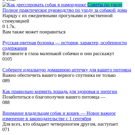
Советы по уходу
Полное практическое руководство по уходу за собакой дома
Наряду с их ежедневными прогулками и умственной
стимуляцией
0
1.7к.
Вам также может понравиться
Русская цветная болонка — история, характер, особенности
содержания
Взгляните в глаза маленькой собачки и они расскажут
0
105
Соберите идеальную домашнюю аптечку для вашего питомца
Важно обеспечить вашего верного спутника не только
0
89
Как правильно кормить лошадь для здоровья и энергии
Позаботиться о благополучии вашего питомца —
0
88
Внимание владельцам собак и кошек — Новое важное
изменение в законодательстве с 1 сентября
Для всех, кто обладает четвероногим другом, наступает
0
71