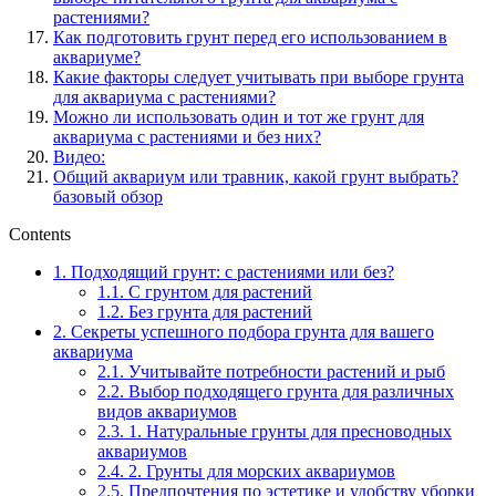
растениями?
Как подготовить грунт перед его использованием в
аквариуме?
Какие факторы следует учитывать при выборе грунта
для аквариума с растениями?
Можно ли использовать один и тот же грунт для
аквариума с растениями и без них?
Видео:
Общий аквариум или травник, какой грунт выбрать?
базовый обзор
Contents
1.
Подходящий грунт: с растениями или без?
1.1.
С грунтом для растений
1.2.
Без грунта для растений
2.
Секреты успешного подбора грунта для вашего
аквариума
2.1.
Учитывайте потребности растений и рыб
2.2.
Выбор подходящего грунта для различных
видов аквариумов
2.3.
1. Натуральные грунты для пресноводных
аквариумов
2.4.
2. Грунты для морских аквариумов
2.5.
Предпочтения по эстетике и удобству уборки