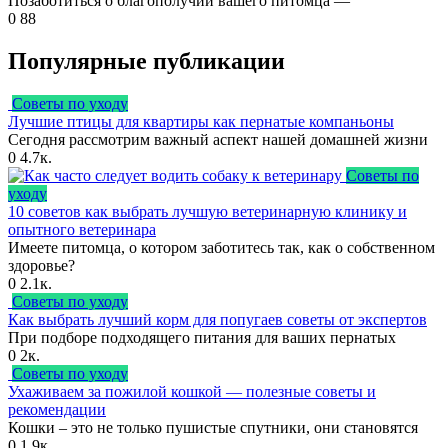
Позаботиться о благополучии вашего питомца —
0
88
Популярные публикации
Советы по уходу
Лучшие птицы для квартиры как пернатые компаньоны
Сегодня рассмотрим важный аспект нашей домашней жизни
0
4.7к.
Советы по
уходу
10 советов как выбрать лучшую ветеринарную клинику и
опытного ветеринара
Имеете питомца, о котором заботитесь так, как о собственном
здоровье?
0
2.1к.
Советы по уходу
Как выбрать лучший корм для попугаев советы от экспертов
При подборе подходящего питания для ваших пернатых
0
2к.
Советы по уходу
Ухаживаем за пожилой кошкой — полезные советы и
рекомендации
Кошки – это не только пушистые спутники, они становятся
0
1.9к.