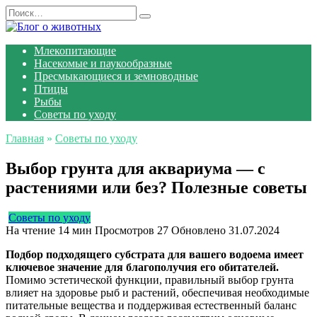
Перейти
Search
к
for:
содержанию
Млекопитающие
Насекомые и паукообразные
Пресмыкающиеся и земноводные
Птицы
Рыбы
Советы по уходу
Главная
»
Советы по уходу
Выбор грунта для аквариума — с
растениями или без? Полезные советы
Советы по уходу
На чтение
14 мин
Просмотров
27
Обновлено
31.07.2024
Подбор подходящего субстрата для вашего водоема имеет
ключевое значение для благополучия его обитателей.
Помимо эстетической функции, правильный выбор грунта
влияет на здоровье рыб и растений, обеспечивая необходимые
питательные вещества и поддерживая естественный баланс