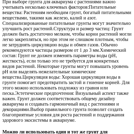
При выборе грунта для аквариума с растениями важно
учитывать несколько ключевых факторов:Питательные
вещества: Растениям необходим грунт, богатый питательными
веществами, такими как железо, калий и азот.
Специализированные питательные грунты могут значительно
улучшить рост растений.Структура и размер частиц: Грунт
должен быть достаточно мелким, чтобы корни растений могли
легко закрепляться, но при этом не слишком плотным, чтобы
не затруднять циркуляцию воды и обмен газов. Обычно
рекомендуются частицы размером от 1 до 3 мм.Химический
состав: Грунт не должен изменять параметры воды (pH,
жесткость), если только это не требуется для конкретных
видов растений. Некоторые грунты могут повышать уровень
pH или выделять нежелательные химические
вещества.Циркуляция воды: Хорошая циркуляция воды в
грунте помогает предотвратить застой и гниение корней. Для
этого можно использовать подложку из гравия или
песка.Эстетические предпочтения: Визуальный аспект также
важен. Грунт должен соответствовать общему дизайну
аквариума и создавать гармоничный вид с растениями и
декорациями.Выбор правильного грунта позволит создать
благоприятные условия для роста растений и поддержания
здорового экосистемы в аквариуме.
Можно ли использовать один и тот же грунт для