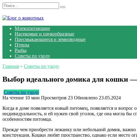
Перейти
Search
к
for:
содержанию
Млекопитающие
Насекомые и паукообразные
Пресмыкающиеся и земноводные
Птицы
Рыбы
Советы по уходу
Главная
»
Советы по уходу
Выбор идеального домика для кошки —
Советы по уходу
На чтение
10 мин
Просмотров
23
Обновлено
23.05.2024
Когда в доме появляется новый питомец, появляется и вопрос о 
индивидуальность, и ей нужен свой уголок, где она могла бы 
особенностям питомца.
Прежде чем приобрести лежанку или небольшой домик, важно о
конструкция. Кошки любят пространство, однако если место ог