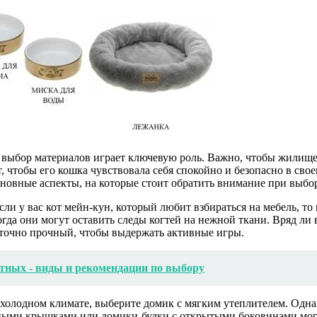
а, выбор материалов играет ключевую роль. Важно, чтобы жилищ
 чтобы его кошка чувствовала себя спокойно и безопасно в свое
сновные аспекты, на которые стоит обратить внимание при выбо
Если у вас кот мейн-кун, который любит взбираться на мебель, т
да они могут оставить следы когтей на нежной ткани. Вряд ли 
таточно прочный, чтобы выдержать активные игры.
тных - виды и рекомендации по выбору
 холодном климате, выберите домик с мягким утеплителем. Одн
идными крышками или домики-будки с открытыми боковинами мог