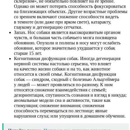
склерозом», не обязательно повлияет на ее зрение.
Однако он может потерять способность фокусироваться
на близлежащих объектах. Другие возрастные проблемы
со зрением включают снижение способности видеть
в темноте (или даже при ярком свете), катаракту,
глаукому и дегенерацию сетчатки.
Запах. Нос собаки является высокоразвитым органом
чувств, и большая часть собачьего мозга посвящена
обонянию. Опухоли и полипы в носу могут ослабить
обоняние, которое значительно ухудшается у собак
старше 15 лет.
Когнитивная дисфункция собак. Иногда дегенерация
нервной системы настолько серьезна, что влияет
на качество жизни собаки и на то, как животное
относится к своей семье. Когнитивная дисфункция
собак — синдром, сходный с болезнью Альцгеймера
у людей — может проявляться по-разному. К ним
относятся снижение взаимодействия с семьей;
дезориентация, спутанность сознания и взгляд в никуда;
аномальные модели сна и активности, такие как
стимуляция; снижение внимания; сниженная
способность перемещаться по лестнице; явные
нарушения слуха; или упущения в домашнем обучении.