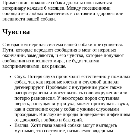
Примечание: пожилые собаки должны показываться
ветеринару каждые 6 месяцев. Между посещениями
сообщайте о любых изменениях в состоянии здоровья или
внешности вашей собаки.
Чувства
С возрастом нервная система вашей собаки притупляется.
Пути, которые передают сообщения в мозг от нервных
окончаний, замедляются, и его чувства, которые получают
сообщения из внешнего мира, не будут такими
восприимчивыми, как раньше.
Слух. Потеря слуха происходит естественно у пожилых
собак, так как нервные клетки и слуховой аппарат
дегенерируют. Проблемы с внутренним ухом также
распространены и могут вызвать головокружение или
потерю равновесия. У некоторых пород спутанная
шерсть, растущая внутри уха, может приглушать звуки,
как и скопление серы у собак с узкими слуховыми
проходами. Вислоухие породы подвержены инфекциям
от дрожжей, грибков и бактерий.
Взгляд. Хотя глаза вашей собаки могут выглядеть
мутными, это состояние, называемое «ядерным