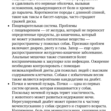
и сдавливать его нервные оболочки, вызывая
осложнения, варьирующиеся от боли и хромоты
до паралича. Коротконогие породы с длинной спиной,
такие как таксы и бассет-хаунды, часто страдают
грыжей диска.
Пищеварительная система. Проблемы
с пищеварением — от желудка, который не переносит
определенные продукты, до кишечника, который
не может усваивать питательные вещества —
распространены у пожилых собак. Признаки проблем
включают диарею, рвоту и газы. Запор — еще одно
распространенное желудочно-кишечное заболевание.
Анальные мешочки также становятся более
восприимчивыми к закупорке или инфекции. Ожирение
необходимо контролировать с помощью
низкокалорийной диеты для пожилых людей с высоким
содержанием клетчатки. Собаки с избыточным весом
также являются вероятными кандидатами на диабет.
Почки и мочевой пузырь. Почки — одна из первых
систем органов, которая изнашивается у собак.
Поскольку мочевой пузырь теряет эластичность,
у животного может развиться недержание мочи.
Нерегулируемый диабет может привести к частому
мочеиспусканию у собак среднего и старшего возраста.
Напряжение, боль при мочеиспускании, учащение или