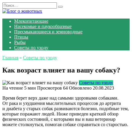
Перейти
Search
к
for:
содержанию
Млекопитающие
Насекомые и паукообразные
Пресмыкающиеся и земноводные
Птицы
Рыбы
Советы по уходу
Главная
»
Советы по уходу
Как возраст влияет на вашу собаку?
Советы по уходу
На чтение
5 мин
Просмотров
64
Обновлено
20.08.2023
Время берет верх даже над самыми здоровыми собаками.
От рака и ухудшения мыслительных процессов до артрита
и диабета у старых собак развиваются болезни, подобные тем,
которые поражают людей. Ниже приведен краткий обзор
физических состояний, с которыми вы и ваш ветеринар
можете столкнуться, помогая собаке справиться со старостью.