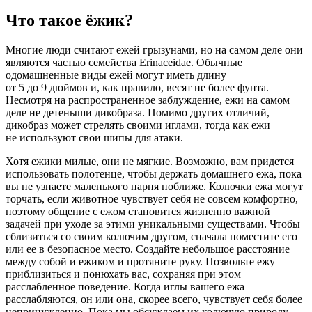
Что такое ёжик?
Многие люди считают ежей грызунами, но на самом деле они
являются частью семейства Erinaceidae. Обычные
одомашненные виды ежей могут иметь длину
от 5 до 9 дюймов и, как правило, весят не более фунта.
Несмотря на распространенное заблуждение, ежи на самом
деле не детеныши дикобраза. Помимо других отличий,
дикобраз может стрелять своими иглами, тогда как ежи
не используют свои шипы для атаки.
Хотя ежики милые, они не мягкие. Возможно, вам придется
использовать полотенце, чтобы держать домашнего ежа, пока
вы не узнаете маленького парня поближе. Колючки ежа могут
торчать, если животное чувствует себя не совсем комфортно,
поэтому общение с ежом становится жизненно важной
задачей при уходе за этими уникальными существами. Чтобы
сблизиться со своим колючим другом, сначала поместите его
или ее в безопасное место. Создайте небольшое расстояние
между собой и ежиком и протяните руку. Позвольте ежу
приблизиться и понюхать вас, сохраняя при этом
расслабленное поведение. Когда иглы вашего ежа
расслабляются, он или она, скорее всего, чувствует себя более
непринужденно. Пока мы обсуждаем их колючую природу,