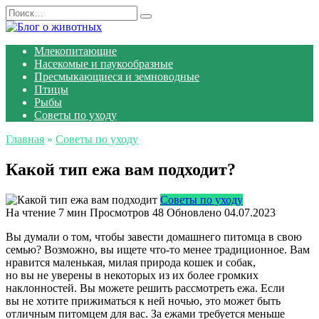
Перейти
Search
к
for:
содержанию
Млекопитающие
Насекомые и паукообразные
Пресмыкающиеся и земноводные
Птицы
Рыбы
Советы по уходу
Главная
»
Советы по уходу
Какой тип ежа вам подходит?
Советы по уходу
На чтение
7 мин
Просмотров
48
Обновлено
04.07.2023
Вы думали о том, чтобы завести домашнего питомца в свою
семью? Возможно, вы ищете что-то менее традиционное. Вам
нравится маленькая, милая природа кошек и собак,
но вы не уверены в некоторых из их более громких
наклонностей. Вы можете решить рассмотреть ежа. Если
вы не хотите прижиматься к ней ночью, это может быть
отличным питомцем для вас. За ежами требуется меньше