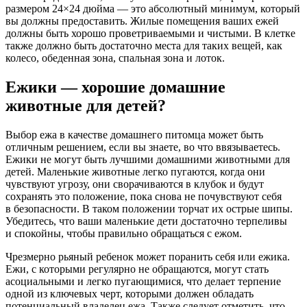
размером 24×24 дюйма — это абсолютный минимум, который
вы должны предоставить. Жилые помещения ваших ежей
должны быть хорошо проветриваемыми и чистыми. В клетке
также должно быть достаточно места для таких вещей, как
колесо, обеденная зона, спальная зона и лоток.
Ежики — хорошие домашние
животные для детей?
Выбор ежа в качестве домашнего питомца может быть
отличным решением, если вы знаете, во что ввязываетесь.
Ежики не могут быть лучшими домашними животными для
детей. Маленькие животные легко пугаются, когда они
чувствуют угрозу, они сворачиваются в клубок и будут
сохранять это положение, пока снова не почувствуют себя
в безопасности. В таком положении торчат их острые шипы.
Убедитесь, что ваши маленькие дети достаточно терпеливы
и спокойны, чтобы правильно обращаться с ежом.
Чрезмерно рьяный ребенок может поранить себя или ежика.
Ежи, с которыми регулярно не обращаются, могут стать
асоциальными и легко пугающимися, что делает терпение
одной из ключевых черт, которыми должен обладать
потенциальный владелец ежа. Также следует отметить, что,