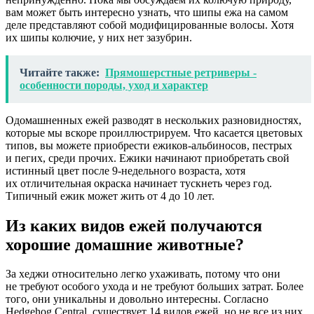
вам может быть интересно узнать, что шипы ежа на самом
деле представляют собой модифицированные волосы. Хотя
их шипы колючие, у них нет зазубрин.
Читайте также:
Прямошерстные ретриверы -
особенности породы, уход и характер
Одомашненных ежей разводят в нескольких разновидностях,
которые мы вскоре проиллюстрируем. Что касается цветовых
типов, вы можете приобрести ежиков-альбиносов, пестрых
и пегих, среди прочих. Ежики начинают приобретать свой
истинный цвет после 9-недельного возраста, хотя
их отличительная окраска начинает тускнеть через год.
Типичный ежик может жить от 4 до 10 лет.
Из каких видов ежей получаются
хорошие домашние животные?
За хеджи относительно легко ухаживать, потому что они
не требуют особого ухода и не требуют больших затрат. Более
того, они уникальны и довольно интересны. Согласно
Hedgehog Central, существует 14 видов ежей, но не все из них