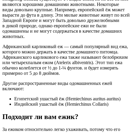
являются хорошими домашними животными. Некоторые
виды довольно крупные. Например, европейский ёж может
вырасти до фута в длину. Эти милые животные живут по всей
Западной Европе и могут быть довольно дружелюбными
в дикой природе, однако европейские ежи не были
одомашнены и не могут содержаться в качестве домашних
животных.
Африканский карликовый еж — самый популярный вид ежа,
которого можно держать в качестве домашнего питомца.
Африканского карликового ежа также называют белобрюхим
или четырехпалым ежом (Atelerix albiventris). Этот тип ежа
обычно колеблется от ½ до 1-¼ фунтов. и будет измерять
примерно от 5 до 8 дюймов.
Другие распространенные виды одомашненных ежей
включают:
Египетский ушастый ёж (Hemiechinus auritus auritus)
Индийский ушастый ёж (Hemiechinus Collaris)
Подходит ли вам ежик?
За ежиком относительно легко ухаживать, потому что его