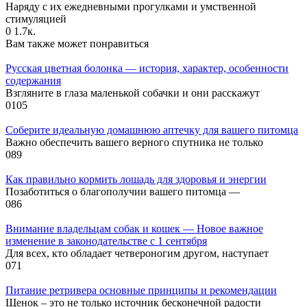
Наряду с их ежедневными прогулками и умственной
стимуляцией
0
1.7к.
Вам также может понравиться
Русская цветная болонка — история, характер, особенности
содержания
Взгляните в глаза маленькой собачки и они расскажут
0
105
Соберите идеальную домашнюю аптечку для вашего питомца
Важно обеспечить вашего верного спутника не только
0
89
Как правильно кормить лошадь для здоровья и энергии
Позаботиться о благополучии вашего питомца —
0
86
Внимание владельцам собак и кошек — Новое важное
изменение в законодательстве с 1 сентября
Для всех, кто обладает четвероногим другом, наступает
0
71
Питание ретривера основные принципы и рекомендации
Щенок – это не только источник бесконечной радости