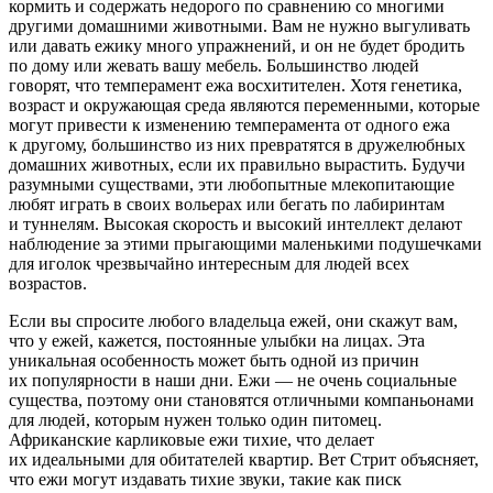
кормить и содержать недорого по сравнению со многими
другими домашними животными. Вам не нужно выгуливать
или давать ежику много упражнений, и он не будет бродить
по дому или жевать вашу мебель. Большинство людей
говорят, что темперамент ежа восхитителен. Хотя генетика,
возраст и окружающая среда являются переменными, которые
могут привести к изменению темперамента от одного ежа
к другому, большинство из них превратятся в дружелюбных
домашних животных, если их правильно вырастить. Будучи
разумными существами, эти любопытные млекопитающие
любят играть в своих вольерах или бегать по лабиринтам
и туннелям. Высокая скорость и высокий интеллект делают
наблюдение за этими прыгающими маленькими подушечками
для иголок чрезвычайно интересным для людей всех
возрастов.
Если вы спросите любого владельца ежей, они скажут вам,
что у ежей, кажется, постоянные улыбки на лицах. Эта
уникальная особенность может быть одной из причин
их популярности в наши дни. Ежи — не очень социальные
существа, поэтому они становятся отличными компаньонами
для людей, которым нужен только один питомец.
Африканские карликовые ежи тихие, что делает
их идеальными для обитателей квартир. Вет Стрит объясняет,
что ежи могут издавать тихие звуки, такие как писк