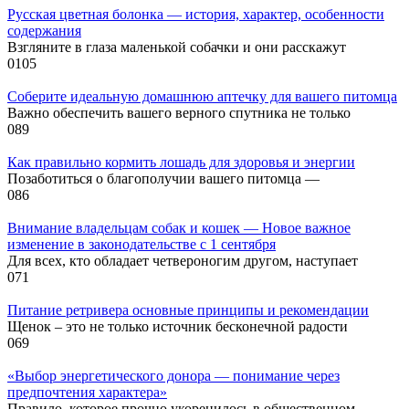
Русская цветная болонка — история, характер, особенности
содержания
Взгляните в глаза маленькой собачки и они расскажут
0
105
Соберите идеальную домашнюю аптечку для вашего питомца
Важно обеспечить вашего верного спутника не только
0
89
Как правильно кормить лошадь для здоровья и энергии
Позаботиться о благополучии вашего питомца —
0
86
Внимание владельцам собак и кошек — Новое важное
изменение в законодательстве с 1 сентября
Для всех, кто обладает четвероногим другом, наступает
0
71
Питание ретривера основные принципы и рекомендации
Щенок – это не только источник бесконечной радости
0
69
«Выбор энергетического донора — понимание через
предпочтения характера»
Правило, которое прочно укоренилось в общественном