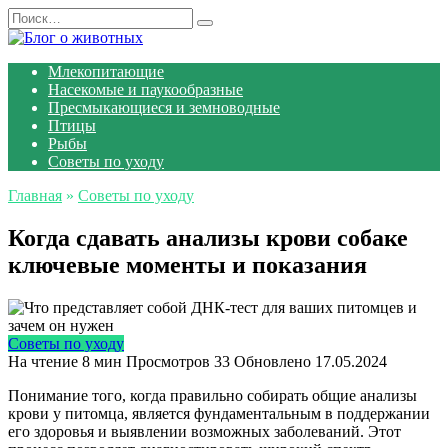
Перейти
Search
к
for:
содержанию
Млекопитающие
Насекомые и паукообразные
Пресмыкающиеся и земноводные
Птицы
Рыбы
Советы по уходу
Главная
»
Советы по уходу
Когда сдавать анализы крови собаке
ключевые моменты и показания
Советы по уходу
На чтение
8 мин
Просмотров
33
Обновлено
17.05.2024
Понимание того, когда правильно собирать общие анализы
крови у питомца, является фундаментальным в поддержании
его здоровья и выявлении возможных заболеваний. Этот