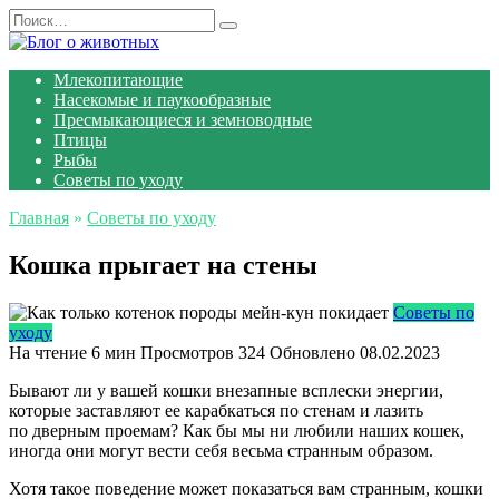
Перейти
Search
к
for:
содержанию
Млекопитающие
Насекомые и паукообразные
Пресмыкающиеся и земноводные
Птицы
Рыбы
Советы по уходу
Главная
»
Советы по уходу
Кошка прыгает на стены
Советы по
уходу
На чтение
6 мин
Просмотров
324
Обновлено
08.02.2023
Бывают ли у вашей кошки внезапные всплески энергии,
которые заставляют ее карабкаться по стенам и лазить
по дверным проемам? Как бы мы ни любили наших кошек,
иногда они могут вести себя весьма странным образом.
Хотя такое поведение может показаться вам странным, кошки