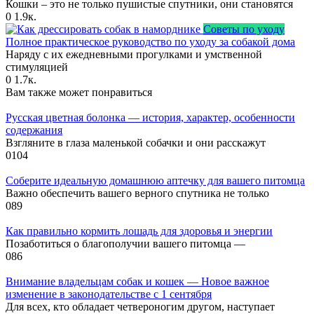
Кошки – это не только пушистые спутники, они становятся
0
1.9к.
Советы по уходу
Полное практическое руководство по уходу за собакой дома
Наряду с их ежедневными прогулками и умственной
стимуляцией
0
1.7к.
Вам также может понравиться
Русская цветная болонка — история, характер, особенности
содержания
Взгляните в глаза маленькой собачки и они расскажут
0
104
Соберите идеальную домашнюю аптечку для вашего питомца
Важно обеспечить вашего верного спутника не только
0
89
Как правильно кормить лошадь для здоровья и энергии
Позаботиться о благополучии вашего питомца —
0
86
Внимание владельцам собак и кошек — Новое важное
изменение в законодательстве с 1 сентября
Для всех, кто обладает четвероногим другом, наступает