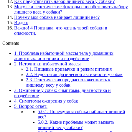
Как предотвратить набор лишнего веса у собаки?
Могут ли генетические факторы способствовать набору
лишнего веса у собаки?
Почему моя собака набирает лишний вес?
Видео:
Важно! 4 Признака, что жизнь твоей собаки в
опасности.
Contents
1.
Проблема избыточной массы тела у домашних
животных: источники и воздействие
2.
Источники избыточной массы
2.1.
Пищевые привычки и режим питания
2.2.
Недостаток физической активности у собак
2.3.
Генетическая предрасположенность к
лишнему весу у собак
3.
Ожирение у собак: симптомы, диагностика и
воздействие
4.
Симптомы ожирения у собак
5.
Вопрос-ответ:
5.0.1.
Почему моя собака набирает лишний
вес?
5.0.2.
Какие проблемы может вызвать
лишний вес у собаки?