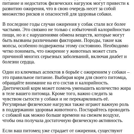
питание и недостаток физических нагрузок могут привести к
развитию ожирения, что в свою очередь несет за собой
множество рисков и опасностей для здоровья собаки.
В последние годы случаи ожирения у собак стали все более
частыми. Это связано не только с избыточной калорийностью
пищи, но и с нарушениями обмена веществ, которые могут
быть вызваны различными факторами. Породы, такие как
мопсы, особенно подвержены этому состоянию. Необходимо
четко понимать, что ожирение у животных может стать
причиной многих серьезных заболеваний, включая диабет и
болезни сердца.
Один из ключевых аспектов в борьбе с ожирением у собаки –
это правильное питание. Выбирая корм для своего питомца,
обращайте внимание на его состав и калорийность.
Диетический корм может помочь уменьшить количество жира
в теле вашего питомца. Кроме того, важно следить за
чувством сытости у собаки и не перекармливать её.
Регулярные физические нагрузки также играют важную роль
в поддержании здоровья животного. Постарайтесь проводить
с собакой как можно больше времени на свежем воздухе,
чтобы она получала достаточную физическую активность.
Если ваш питомец уже страдает от ожирения, существуют