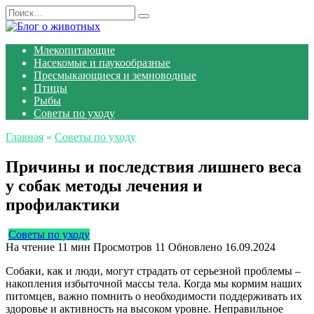
Перейти
Search
к
for:
содержанию
Млекопитающие
Насекомые и паукообразные
Пресмыкающиеся и земноводные
Птицы
Рыбы
Советы по уходу
Главная
»
Советы по уходу
Причины и последствия лишнего веса
у собак методы лечения и
профилактики
Советы по уходу
На чтение
11 мин
Просмотров
11
Обновлено
16.09.2024
Собаки, как и люди, могут страдать от серьезной проблемы –
накопления избыточной массы тела. Когда мы кормим наших
питомцев, важно помнить о необходимости поддерживать их
здоровье и активность на высоком уровне. Неправильное