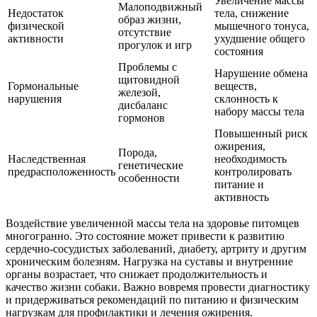
Увеличение массы
Малоподвижный
Недостаток
тела, снижение
образ жизни,
физической
мышечного тонуса,
отсутствие
активности
ухудшение общего
прогулок и игр
состояния
Проблемы с
Нарушение обмена
щитовидной
Гормональные
веществ,
железой,
нарушения
склонность к
дисбаланс
набору массы тела
гормонов
Повышенный риск
ожирения,
Порода,
Наследственная
необходимость
генетические
предрасположенность
контролировать
особенности
питание и
активность
Воздействие увеличенной массы тела на здоровье питомцев
многогранно. Это состояние может привести к развитию
сердечно-сосудистых заболеваний, диабету, артриту и другим
хроническим болезням. Нагрузка на суставы и внутренние
органы возрастает, что снижает продолжительность и
качество жизни собаки. Важно вовремя провести диагностику
и придерживаться рекомендаций по питанию и физическим
нагрузкам для профилактики и лечения ожирения.