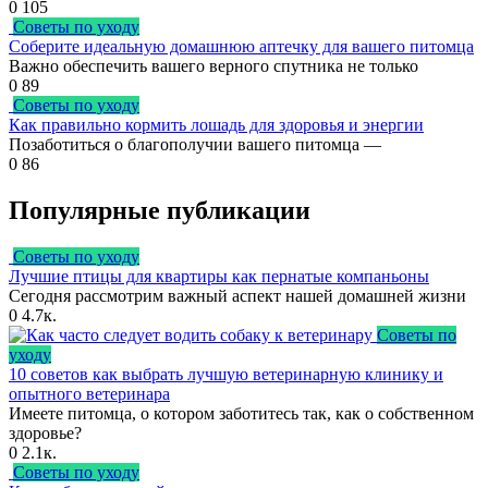
0
105
Советы по уходу
Соберите идеальную домашнюю аптечку для вашего питомца
Важно обеспечить вашего верного спутника не только
0
89
Советы по уходу
Как правильно кормить лошадь для здоровья и энергии
Позаботиться о благополучии вашего питомца —
0
86
Популярные публикации
Советы по уходу
Лучшие птицы для квартиры как пернатые компаньоны
Сегодня рассмотрим важный аспект нашей домашней жизни
0
4.7к.
Советы по
уходу
10 советов как выбрать лучшую ветеринарную клинику и
опытного ветеринара
Имеете питомца, о котором заботитесь так, как о собственном
здоровье?
0
2.1к.
Советы по уходу