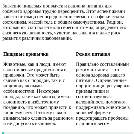
Значение пищевых привычек и рациона питания для
собачьего здоровья трудно переоценить. Этот аспект жизни
вашего питомца непосредственно связан с его физическим
состоянием, массой тела и общим самочувствием. Рацион,
который вы составляете для своего питомца, определяет его
физическую активность, чувство насыщения и даже риск
развития различных заболеваний.
Пищевые привычки
Режим питания
Животные, как и люди, имеют
Правильно составленный
свои пищевые предпочтения и
режим питания – это
привычки. Это может быть
основа здоровья вашего
связано как с породой, так и с
питомца. Определенные
индивидуальными
порции пищи, регулярные
особенностями. Некоторые
приемы пищи и
породы, такие как мопсы, имеют
соответствующая
склонность к избыточному
калорийность помогают
поеданию, что может привести к
поддерживать животное в
лишнему весу. Поэтому важно
хорошей форме и
внимательно следить за рационом
предотвращать проблемы
и не допускать излишков.
с лишним весом.