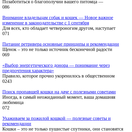
Позаботиться о благополучии вашего питомца —
0
86
Внимание владельцам собак и кошек — Новое важное
изменение в законодательстве с 1 сентября
Для всех, кто обладает четвероногим другом, наступает
0
71
Питание ретривера основные принципы и рекомендации
Щенок – это не только источник бесконечной радости
0
69
«Выбор энергетического донора — понимание через
предпочтения характера»
Правило, которое прочно укоренилось в общественном
0
243
Поиск пропавшей кошки на даче с полезными советами
Иногда, в самый неожиданный момент, ваша домашняя
любимица
0
72
Ухаживаем за пожилой кошкой — полезные советы и
рекомендации
Кошки – это не только пушистые спутники, они становятся