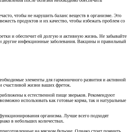
тановления после болезни необходимо обеспечить
часто, чтобы не нарушить баланс веществ в организме. Это
ежесть продуктов и их качество, чтобы избежать проблем со
ретки и обеспечит ей долгую и активную жизнь. Не забывайте
а и другие инфекционные заболевания. Вакцины и правильный
необходимые элементы для гармоничного развития и активной
 и счастливой жизни ваших фреток.
риближены к естественной пище зверьков. Рекомендуют
 возможно использовать как готовые корма, так и натуральные
 функционирования организма. Лучше всего подходят
нако в небольших количествах.
 приготовленные на мясном бульоне. Однако стоит помнить,