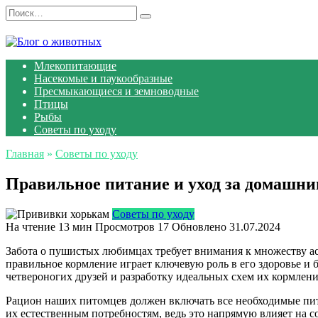
Перейти
Search
к
for:
содержанию
Млекопитающие
Насекомые и паукообразные
Пресмыкающиеся и земноводные
Птицы
Рыбы
Советы по уходу
Главная
»
Советы по уходу
Правильное питание и уход за домашни
Советы по уходу
На чтение
13 мин
Просмотров
17
Обновлено
31.07.2024
Забота о пушистых любимцах требует внимания к множеству асп
правильное кормление играет ключевую роль в его здоровье и
четвероногих друзей и разработку идеальных схем их кормлен
Рацион наших питомцев должен включать все необходимые пит
их естественным потребностям, ведь это напрямую влияет на с