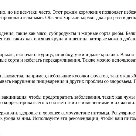
рно, но не все-таки часто. Этот режим кормления позволяет изб
одолжительными. Обычно хорьков кормят два-три раза в день, 
дения, такие как мясо, субпродукты и жирные сорта рыбы. Бел
ентах, таких как овсяная крупа и пшеница, которые можно доба
орьков, включают курицу, индейку, утки и даже кролика. Важн
ые сорта и избегать перекармливания. Также можно использоват
 лакомства, например, небольшие кусочки фруктов, таких как я
зывать нарушения пищеварения и других проблем со здоровьем.
 вакцинация, чтобы предотвратить заболевания, таких как чумы
о корректировать его в соответствии с изменениями в их жизни.
живать здоровье и хорошее самочувствие питомца. Регулярное 
ть ухода за ним. Используйте эти рекомендации, чтобы ваш пит