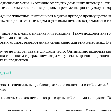
едневному меню. В отличие от других домашних питомцев, эти 
ные аспекты составления рациона и рекомендации по уходу за хо
лотоядные животные, питающиеся в дикой природе преимуществен
ь, что растительные корма и углеводы нечасто встречаются в и
 такое как курица, индейка или говядина. Также подходят внутр
белками и жирами.
овых кормов, разработанных специально для этих животных. В и
.
, ее не следует давать слишком часто. Оптимально включать рыб
а с высоким содержанием жира могут стать причиной различных 
ых ингредиентов.
ируса?
зовать специальные добавки, которые включают в себя омега-3
ния.
ормить хорьков несколько раз в день небольшими порциями. Ва
отовыми кормами от проверенных производителей. Каждая схема 