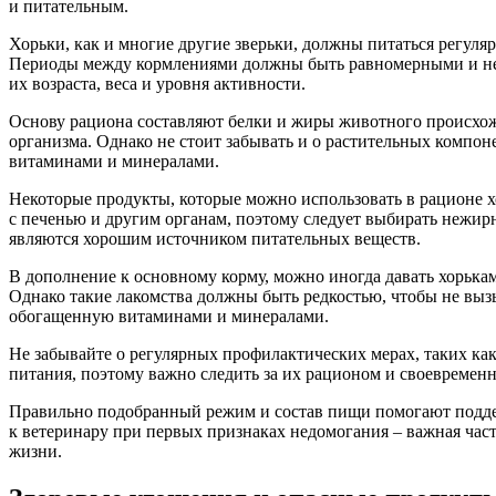
и питательным.
Хорьки, как и многие другие зверьки, должны питаться регуля
Периоды между кормлениями должны быть равномерными и непр
их возраста, веса и уровня активности.
Основу рациона составляют белки и жиры животного происхож
организма. Однако не стоит забывать и о растительных компон
витаминами и минералами.
Некоторые продукты, которые можно использовать в рационе х
с печенью и другим органам, поэтому следует выбирать нежирн
являются хорошим источником питательных веществ.
В дополнение к основному корму, можно иногда давать хорькам
Однако такие лакомства должны быть редкостью, чтобы не вы
обогащенную витаминами и минералами.
Не забывайте о регулярных профилактических мерах, таких как
питания, поэтому важно следить за их рационом и своевременн
Правильно подобранный режим и состав пищи помогают поддер
к ветеринару при первых признаках недомогания – важная час
жизни.