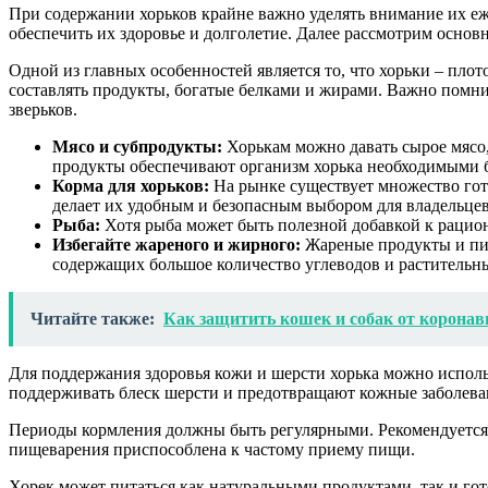
При содержании хорьков крайне важно уделять внимание их еж
обеспечить их здоровье и долголетие. Далее рассмотрим основ
Одной из главных особенностей является то, что хорьки – п
составлять продукты, богатые белками и жирами. Важно помнит
зверьков.
Мясо и субпродукты:
Хорькам можно давать сырое мясо,
продукты обеспечивают организм хорька необходимыми 
Корма для хорьков:
На рынке существует множество гот
делает их удобным и безопасным выбором для владельцев
Рыба:
Хотя рыба может быть полезной добавкой к рациону
Избегайте жареного и жирного:
Жареные продукты и пищ
содержащих большое количество углеводов и растительн
Читайте также:
Как защитить кошек и собак от коронав
Для поддержания здоровья кожи и шерсти хорька можно исполь
поддерживать блеск шерсти и предотвращают кожные заболева
Периоды кормления должны быть регулярными. Рекомендуется к
пищеварения приспособлена к частому приему пищи.
Хорек может питаться как натуральными продуктами, так и г