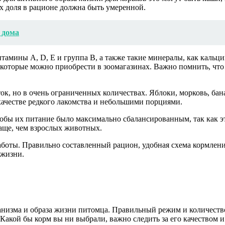
х доля в рационе должна быть умеренной.
 дома
амины A, D, E и группа B, а также такие минералы, как кальци
оторые можно приобрести в зоомагазинах. Важно помнить, что ф
ок, но в очень ограниченных количествах. Яблоки, морковь, ба
 качестве редкого лакомства и небольшими порциями.
чтобы их питание было максимально сбалансированным, так как э
чаще, чем взрослых животных.
аботы. Правильно составленный рацион, удобная схема кормлен
 жизни.
анизма и образа жизни питомца. Правильный режим и количест
Какой бы корм вы ни выбрали, важно следить за его качеством и