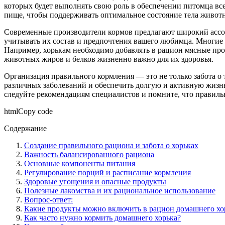
которых будет выполнять свою роль в обеспечении питомца в
пище, чтобы поддерживать оптимальное состояние тела животн
Современные производители кормов предлагают широкий ассор
учитывать их состав и предпочтения вашего любимца. Многие 
Например, хорькам необходимо добавлять в рацион мясные прод
животных жиров и белков жизненно важно для их здоровья.
Организация правильного кормления — это не только забота о
различных заболеваний и обеспечить долгую и активную жизнь 
следуйте рекомендациям специалистов и помните, что правиль
htmlCopy code
Содержание
Создание правильного рациона и забота о хорьках
Важность балансированного рациона
Основные компоненты питания
Регулирование порций и расписание кормления
Здоровые угощения и опасные продукты
Полезные лакомства и их рациональное использование
Вопрос-ответ:
Какие продукты можно включить в рацион домашнего хо
Как часто нужно кормить домашнего хорька?