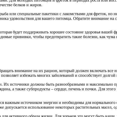
ми. Для молодых питомцев и фреток в периодах роста или восс
честве белков и жиров.
рыба или специальные пакетики с лакомствами для фреток, но не
ика удовольствия для вашего питомца. Обратите внимание на св
оторая будет поддерживать хорошее состояние здоровья вашей ф
ходимые прививки, чтобы предотвратить такие болезни, как чум
бращать внимание на их рацион, который должен включать все 
позволяет избежать многих заболеваний и способствует долгой
и. Их источники должны быть разнообразными и максимально п
ядина, а также субпродукты – сердце, печень и почки. Для этого
тся важным источником энергии и необходимы для нормального
е допускается использование некоторых растительных масел, од
для активного образа жизни. Для хорьков это могут быть каши,