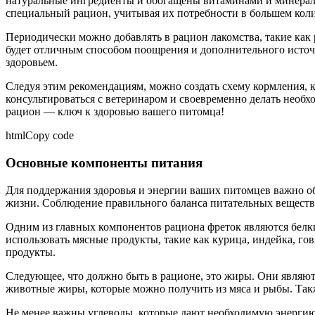
натуральные ингредиенты и обогащены витаминами и минерала
специальный рацион, учитывая их потребности в большем коли
Периодически можно добавлять в рацион лакомства, такие как 
будет отличным способом поощрения и дополнительного источн
здоровьем.
Следуя этим рекомендациям, можно создать схему кормления, к
консультироваться с ветеринаром и своевременно делать необ
рацион — ключ к здоровью вашего питомца!
htmlCopy code
Основные компоненты питания
Для поддержания здоровья и энергии ваших питомцев важно о
жизни. Соблюдение правильного баланса питательных веществ 
Одним из главных компонентов рациона фреток являются белк
использовать мясные продукты, такие как курица, индейка, гов
продукты.
Следующее, что должно быть в рационе, это жиры. Они являю
животные жиры, которые можно получить из мяса и рыбы. Такж
Не менее важны углеводы, которые дают необходимую энергию 