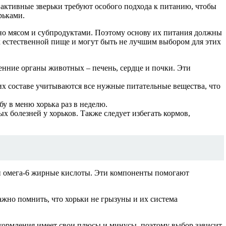
активные зверьки требуют особого подхода к питанию, чтобы
рьками.
но мясом и субпродуктами. Поэтому основу их питания должны
х естественной пище и могут быть не лучшим выбором для этих
енние органы животных – печень, сердце и почки. Эти
х составе учитываются все нужные питательные вещества, что
у в меню хорька раз в неделю.
болезней у хорьков. Также следует избегать кормов,
 и омега-6 жирные кислоты. Эти компоненты помогают
жно помнить, что хорьки не грызуны и их система
кормления имеет свои плюсы и минусы, поэтому выбор зависит