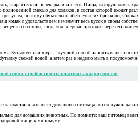
ь, старайтесь не перекармливать его. Пища, которую хомяк хран
 полноценной смесью для хомяков, в состав которой входят ра
 грызунам, поэтому обязательно обеспечьте их брокколи, яблок
ш хомяк с удовольствием измельчит весь кусок в своем собствен
 вещества из пищи, когда она впервые проходит через его кише
емя. Бутылочка-сиппер — лучший способ напоить вашего питомц
бутылку свежей водой, а затем раз в неделю мыть в посудомоеч
вой гнили у рыбок советы опытных аквариумистов
ое лакомство для вашего домашнего питомца, но их нужно да
циально для домашних животных. Но помните: ваш питомец вед
ездоровой пищи к минимуму.