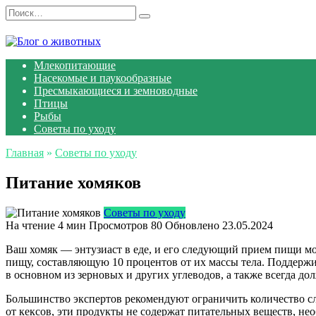
Перейти
Search
к
for:
содержанию
Млекопитающие
Насекомые и паукообразные
Пресмыкающиеся и земноводные
Птицы
Рыбы
Советы по уходу
Главная
»
Советы по уходу
Питание хомяков
Советы по уходу
На чтение
4 мин
Просмотров
80
Обновлено
23.05.2024
Ваш хомяк — энтузиаст в еде, и его следующий прием пищи мо
пищу, составляющую 10 процентов от их массы тела. Поддержи
в основном из зерновых и других углеводов, а также всегда до
Большинство экспертов рекомендуют ограничить количество с
от кексов, эти продукты не содержат питательных веществ, не