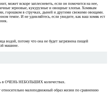
ит, может вскоре заплесневеть, если он помочится на нее,
зличные зерновые, кукурузные и овощные хлопья. Хомякам
ами, горошком в стручках, дыней и другими свежими овощами.
ном темпе. И не удивляйтесь, если увидите, как ваш хомяк ест
чник.
а водой, потому что она не будет загрязнена пищей
ной машине.
вать в ОЧЕНЬ НЕБОЛЬШИХ количествах.
ет относительно малоподвижный образ жизни по сравнению