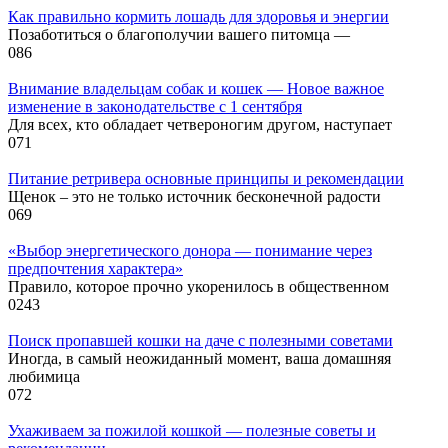
Как правильно кормить лошадь для здоровья и энергии
Позаботиться о благополучии вашего питомца —
0
86
Внимание владельцам собак и кошек — Новое важное
изменение в законодательстве с 1 сентября
Для всех, кто обладает четвероногим другом, наступает
0
71
Питание ретривера основные принципы и рекомендации
Щенок – это не только источник бесконечной радости
0
69
«Выбор энергетического донора — понимание через
предпочтения характера»
Правило, которое прочно укоренилось в общественном
0
243
Поиск пропавшей кошки на даче с полезными советами
Иногда, в самый неожиданный момент, ваша домашняя
любимица
0
72
Ухаживаем за пожилой кошкой — полезные советы и