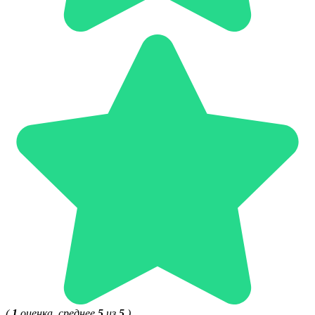
(
1
оценка, среднее
5
из
5
)