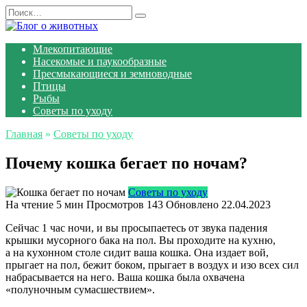
Перейти
Search
к
for:
содержанию
Млекопитающие
Насекомые и паукообразные
Пресмыкающиеся и земноводные
Птицы
Рыбы
Советы по уходу
Главная
»
Советы по уходу
Почему кошка бегает по ночам?
Советы по уходу
На чтение
5 мин
Просмотров
143
Обновлено
22.04.2023
Сейчас 1 час ночи, и вы просыпаетесь от звука падения
крышки мусорного бака на пол. Вы проходите на кухню,
а на кухонном столе сидит ваша кошка. Она издает вой,
прыгает на пол, бежит боком, прыгает в воздух и изо всех сил
набрасывается на него. Ваша кошка была охвачена
«полуночным сумасшествием».