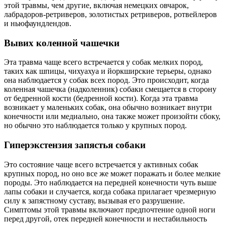
этой травмы, чем другие, включая немецких овчарок,
лабрадоров-ретриверов, золотистых ретриверов, ротвейлеров
и ньюфаундлендов.
Вывих коленной чашечки
Эта травма чаще всего встречается у собак мелких пород,
таких как шпицы, чихуахуа и йоркширские терьеры, однако
она наблюдается у собак всех пород. Это происходит, когда
коленная чашечка (надколенник) собаки смещается в сторону
от бедренной кости (бедренной кости). Когда эта травма
возникает у маленьких собак, она обычно возникает внутри
конечности или медиально, она также может произойти сбоку,
но обычно это наблюдается только у крупных пород.
Гиперэкстензия запястья собаки
Это состояние чаще всего встречается у активных собак
крупных пород, но оно все же может поражать и более мелкие
породы. Это наблюдается на передней конечности чуть выше
лапы собаки и случается, когда собака прилагает чрезмерную
силу к запястному суставу, вызывая его разрушение.
Симптомы этой травмы включают предпочтение одной ноги
перед другой, отек передней конечности и нестабильность