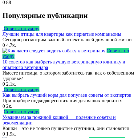
0
88
Популярные публикации
Советы по уходу
Лучшие птицы для квартиры как пернатые компаньоны
Сегодня рассмотрим важный аспект нашей домашней жизни
0
4.7к.
Советы по
уходу
10 советов как выбрать лучшую ветеринарную клинику и
опытного ветеринара
Имеете питомца, о котором заботитесь так, как о собственном
здоровье?
0
2.1к.
Советы по уходу
Как выбрать лучший корм для попугаев советы от экспертов
При подборе подходящего питания для ваших пернатых
0
2к.
Советы по уходу
Ухаживаем за пожилой кошкой — полезные советы и
рекомендации
Кошки – это не только пушистые спутники, они становятся
0
1.9к.