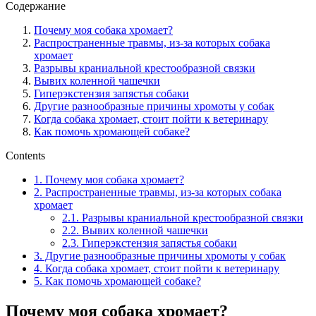
Содержание
Почему моя собака хромает?
Распространенные травмы, из-за которых собака
хромает
Разрывы краниальной крестообразной связки
Вывих коленной чашечки
Гиперэкстензия запястья собаки
Другие разнообразные причины хромоты у собак
Когда собака хромает, стоит пойти к ветеринару
Как помочь хромающей собаке?
Contents
1.
Почему моя собака хромает?
2.
Распространенные травмы, из-за которых собака
хромает
2.1.
Разрывы краниальной крестообразной связки
2.2.
Вывих коленной чашечки
2.3.
Гиперэкстензия запястья собаки
3.
Другие разнообразные причины хромоты у собак
4.
Когда собака хромает, стоит пойти к ветеринару
5.
Как помочь хромающей собаке?
Почему моя собака хромает?