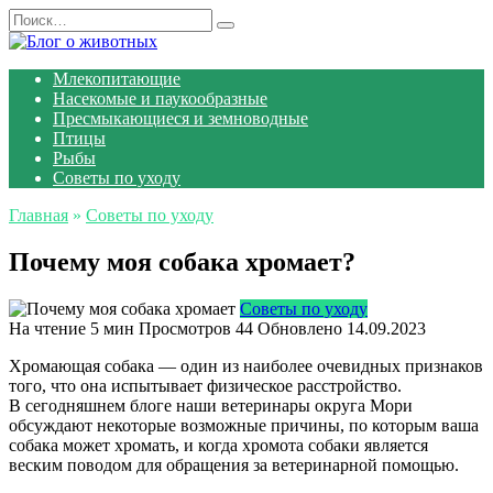
Перейти
Search
к
for:
содержанию
Млекопитающие
Насекомые и паукообразные
Пресмыкающиеся и земноводные
Птицы
Рыбы
Советы по уходу
Главная
»
Советы по уходу
Почему моя собака хромает?
Советы по уходу
На чтение
5 мин
Просмотров
44
Обновлено
14.09.2023
Хромающая собака — один из наиболее очевидных признаков
того, что она испытывает физическое расстройство.
В сегодняшнем блоге наши ветеринары округа Мори
обсуждают некоторые возможные причины, по которым ваша
собака может хромать, и когда хромота собаки является
веским поводом для обращения за ветеринарной помощью.