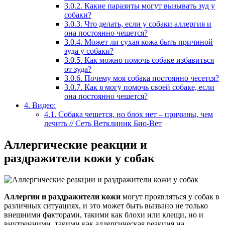
3.0.2.
Какие паразиты могут вызывать зуд у
собаки?
3.0.3.
Что делать, если у собаки аллергия и
она постоянно чешется?
3.0.4.
Может ли сухая кожа быть причиной
зуда у собаки?
3.0.5.
Как можно помочь собаке избавиться
от зуда?
3.0.6.
Почему моя собака постоянно чесется?
3.0.7.
Как я могу помочь своей собаке, если
она постоянно чешется?
4.
Видео:
4.1.
Собака чешется, но блох нет – причины, чем
лечить // Сеть Ветклиник Био-Вет
Аллергические реакции и
раздражители кожи у собак
Аллергии и раздражители кожи
могут проявляться у собак в
различных ситуациях, и это может быть вызвано не только
внешними факторами, такими как блохи или клещи, но и
внутренними, такими как аллергическая реакция на