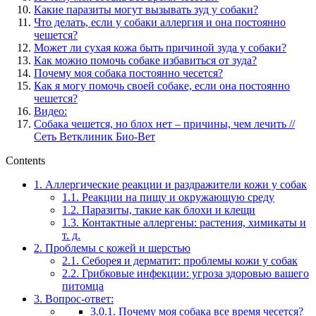
Какие паразиты могут вызывать зуд у собаки?
Что делать, если у собаки аллергия и она постоянно
чешется?
Может ли сухая кожа быть причиной зуда у собаки?
Как можно помочь собаке избавиться от зуда?
Почему моя собака постоянно чесется?
Как я могу помочь своей собаке, если она постоянно
чешется?
Видео:
Собака чешется, но блох нет – причины, чем лечить //
Сеть Ветклиник Био-Вет
Contents
1.
Аллергические реакции и раздражители кожи у собак
1.1.
Реакции на пищу и окружающую среду
1.2.
Паразиты, такие как блохи и клещи
1.3.
Контактные аллергены: растения, химикаты и
т. д.
2.
Проблемы с кожей и шерстью
2.1.
Себорея и дерматит: проблемы кожи у собак
2.2.
Грибковые инфекции: угроза здоровью вашего
питомца
3.
Вопрос-ответ:
3.0.1.
Почему моя собака все время чесется?