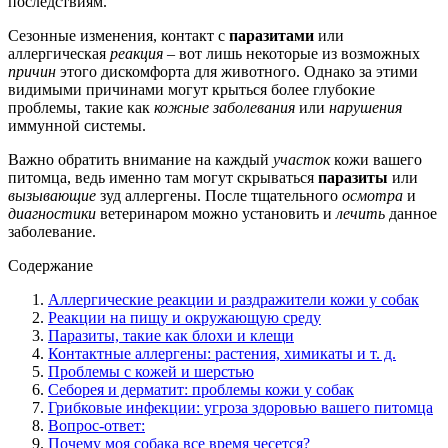
последствиям.
Сезонные изменения, контакт с
паразитами
или
аллергическая
реакция
– вот лишь некоторые из возможных
причин
этого дискомфорта для животного. Однако за этими
видимыми причинами могут крыться более глубокие
проблемы, такие как
кожные заболевания
или
нарушения
иммунной системы.
Важно обратить внимание на каждый
участок
кожи вашего
питомца, ведь именно там могут скрываться
паразиты
или
вызывающие
зуд аллергены. После тщательного
осмотра
и
диагностики
ветеринаром можно установить и
лечить
данное
заболевание.
Содержание
Аллергические реакции и раздражители кожи у собак
Реакции на пищу и окружающую среду
Паразиты, такие как блохи и клещи
Контактные аллергены: растения, химикаты и т. д.
Проблемы с кожей и шерстью
Себорея и дерматит: проблемы кожи у собак
Грибковые инфекции: угроза здоровью вашего питомца
Вопрос-ответ:
Почему моя собака все время чесется?