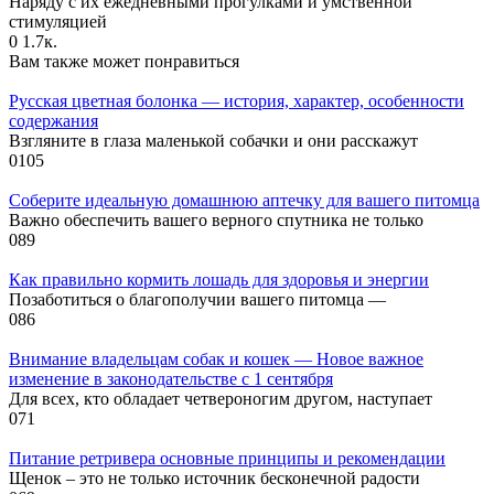
Наряду с их ежедневными прогулками и умственной
стимуляцией
0
1.7к.
Вам также может понравиться
Русская цветная болонка — история, характер, особенности
содержания
Взгляните в глаза маленькой собачки и они расскажут
0
105
Соберите идеальную домашнюю аптечку для вашего питомца
Важно обеспечить вашего верного спутника не только
0
89
Как правильно кормить лошадь для здоровья и энергии
Позаботиться о благополучии вашего питомца —
0
86
Внимание владельцам собак и кошек — Новое важное
изменение в законодательстве с 1 сентября
Для всех, кто обладает четвероногим другом, наступает
0
71
Питание ретривера основные принципы и рекомендации
Щенок – это не только источник бесконечной радости