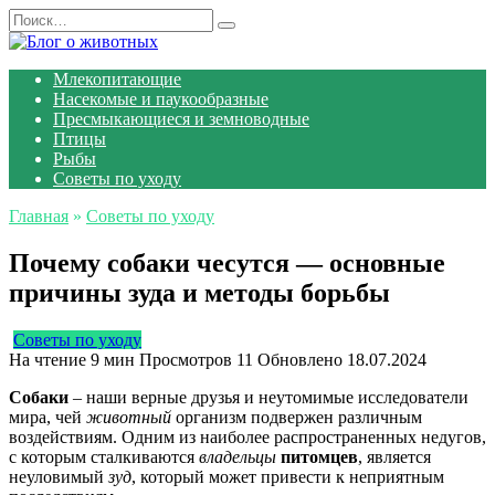
Перейти
Search
к
for:
содержанию
Млекопитающие
Насекомые и паукообразные
Пресмыкающиеся и земноводные
Птицы
Рыбы
Советы по уходу
Главная
»
Советы по уходу
Почему собаки чесутся — основные
причины зуда и методы борьбы
Советы по уходу
На чтение
9 мин
Просмотров
11
Обновлено
18.07.2024
Собаки
– наши верные друзья и неутомимые исследователи
мира, чей
животный
организм подвержен различным
воздействиям. Одним из наиболее распространенных недугов,
с которым сталкиваются
владельцы
питомцев
, является
неуловимый
зуд
, который может привести к неприятным