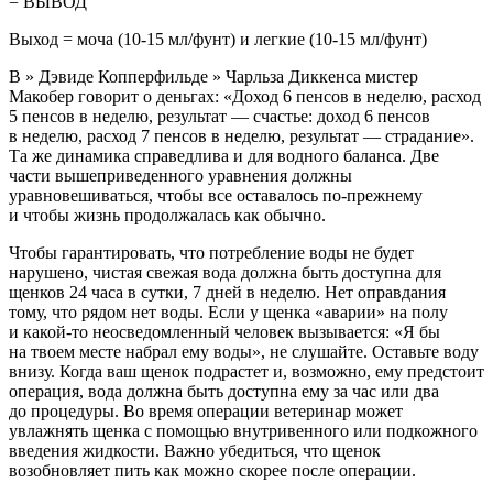
= ВЫВОД
Выход = моча (10-15 мл/фунт) и легкие (10-15 мл/фунт)
В » Дэвиде Копперфильде » Чарльза Диккенса мистер
Макобер говорит о деньгах: «Доход 6 пенсов в неделю, расход
5 пенсов в неделю, результат — счастье: доход 6 пенсов
в неделю, расход 7 пенсов в неделю, результат — страдание».
Та же динамика справедлива и для водного баланса. Две
части вышеприведенного уравнения должны
уравновешиваться, чтобы все оставалось по-прежнему
и чтобы жизнь продолжалась как обычно.
Чтобы гарантировать, что потребление воды не будет
нарушено, чистая свежая вода должна быть доступна для
щенков 24 часа в сутки, 7 дней в неделю. Нет оправдания
тому, что рядом нет воды. Если у щенка «аварии» на полу
и какой-то неосведомленный человек вызывается: «Я бы
на твоем месте набрал ему воды», не слушайте. Оставьте воду
внизу. Когда ваш щенок подрастет и, возможно, ему предстоит
операция, вода должна быть доступна ему за час или два
до процедуры. Во время операции ветеринар может
увлажнять щенка с помощью внутривенного или подкожного
введения жидкости. Важно убедиться, что щенок
возобновляет пить как можно скорее после операции.