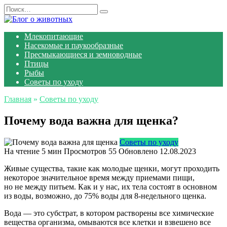
Перейти
Search
к
for:
содержанию
Млекопитающие
Насекомые и паукообразные
Пресмыкающиеся и земноводные
Птицы
Рыбы
Советы по уходу
Главная
»
Советы по уходу
Почему вода важна для щенка?
Советы по уходу
На чтение
5 мин
Просмотров
55
Обновлено
12.08.2023
Живые существа, такие как молодые щенки, могут проходить
некоторое значительное время между приемами пищи,
но не между питьем. Как и у нас, их тела состоят в основном
из воды, возможно, до 75% воды для 8-недельного щенка.
Вода — это субстрат, в котором растворены все химические
вещества организма, омываются все клетки и взвешено все