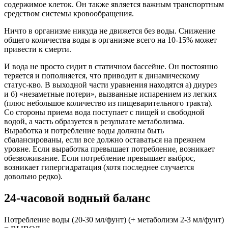
содержимое клеток. Он также является важным транспортным
средством системы кровообращения.
Ничто в организме никуда не движется без воды. Снижение
общего количества воды в организме всего на 10-15% может
привести к смерти.
И вода не просто сидит в статичном бассейне. Он постоянно
теряется и пополняется, что приводит к динамическому
статус-кво. В выходной части уравнения находятся а) диурез
и б) «незаметные потери», вызванные испарением из легких
(плюс небольшое количество из пищеварительного тракта).
Со стороны приема вода поступает с пищей и свободной
водой, а часть образуется в результате метаболизма.
Выработка и потребление воды должны быть
сбалансированы, если все должно оставаться на прежнем
уровне. Если выработка превышает потребление, возникает
обезвоживание. Если потребление превышает выброс,
возникает гипергидратация (хотя последнее случается
довольно редко).
24-часовой водный баланс
Потребление воды (20-30 мл/фунт) (+ метаболизм 2-3 мл/фунт)