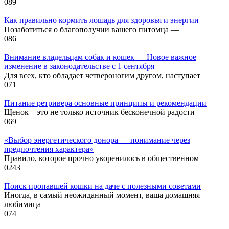
0
89
Как правильно кормить лошадь для здоровья и энергии
Позаботиться о благополучии вашего питомца —
0
86
Внимание владельцам собак и кошек — Новое важное
изменение в законодательстве с 1 сентября
Для всех, кто обладает четвероногим другом, наступает
0
71
Питание ретривера основные принципы и рекомендации
Щенок – это не только источник бесконечной радости
0
69
«Выбор энергетического донора — понимание через
предпочтения характера»
Правило, которое прочно укоренилось в общественном
0
243
Поиск пропавшей кошки на даче с полезными советами
Иногда, в самый неожиданный момент, ваша домашняя
любимица
0
74