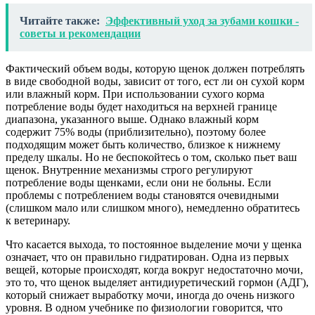
Читайте также:
Эффективный уход за зубами кошки -
советы и рекомендации
Фактический объем воды, которую щенок должен потреблять
в виде свободной воды, зависит от того, ест ли он сухой корм
или влажный корм. При использовании сухого корма
потребление воды будет находиться на верхней границе
диапазона, указанного выше. Однако влажный корм
содержит 75% воды (приблизительно), поэтому более
подходящим может быть количество, близкое к нижнему
пределу шкалы. Но не беспокойтесь о том, сколько пьет ваш
щенок. Внутренние механизмы строго регулируют
потребление воды щенками, если они не больны. Если
проблемы с потреблением воды становятся очевидными
(слишком мало или слишком много), немедленно обратитесь
к ветеринару.
Что касается выхода, то постоянное выделение мочи у щенка
означает, что он правильно гидратирован. Одна из первых
вещей, которые происходят, когда вокруг недостаточно мочи,
это то, что щенок выделяет антидиуретический гормон (АДГ),
который снижает выработку мочи, иногда до очень низкого
уровня. В одном учебнике по физиологии говорится, что