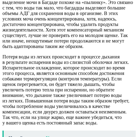
выделение мочи в Багдаде похоже на «пылинку». Это связано
с тем, что воды так мало, что багдадцы выделяют большие
объемы АДГ для сохранения воды в организме. В этих
условиях моча очень концентрирована, хотя, надеюсь,
достаточно концентрирована, чтобы удалить продукты
жизнедеятельности. Хотя этот компенсаторный механизм
существует, лучше не проверять его на молодом щенке. Так
или иначе, неощутимые потери продолжаются и не могут
быть адаптированы таким же образом.
Потеря воды из легких происходит в процессе дыхания
в результате испарения воды из слизистой оболочки легких.
Испарительное охлаждение, которое происходит во время
этого процесса, является основным способом достижения
собаками терморегуляции (контроля температуры). Если
щенок перегревается, он будет тяжело дышать, чтобы
увеличить потерю тепла при испарении, но обратите
внимание, что дыхание также увеличивает потерю воды
из легких. Повышенная потеря воды таким образом требует,
чтобы потребление воды увеличивалось в качестве
компенсации, если диурез должен оставаться неизменным.
Так что, если на улице жарко, еще важнее убедиться, что
у вашего щенка есть постоянный запас воды.