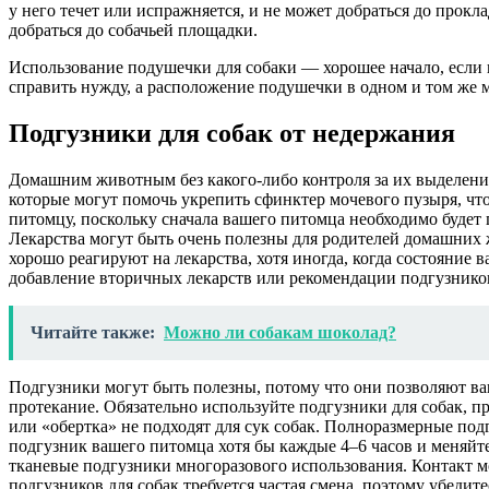
у него течет или испражняется, и не может добраться до про
добраться до собачьей площадки.
Использование подушечки для собаки — хорошее начало, если 
справить нужду, а расположение подушечки в одном и том же ме
Подгузники для собак от недержания
Домашним животным без какого-либо контроля за их выделени
которые могут помочь укрепить сфинктер мочевого пузыря, что
питомцу, поскольку сначала вашего питомца необходимо буде
Лекарства могут быть очень полезны для родителей домашних 
хорошо реагируют на лекарства, хотя иногда, когда состояние 
добавление вторичных лекарств или рекомендации подгузников.
Читайте также:
Можно ли собакам шоколад?
Подгузники могут быть полезны, потому что они позволяют ва
протекание. Обязательно используйте подгузники для собак, п
или «обертка» не подходят для сук собак. Полноразмерные под
подгузник вашего питомца хотя бы каждые 4–6 часов и меняйте 
тканевые подгузники многоразового использования. Контакт м
подгузников для собак требуется частая смена, поэтому убедите