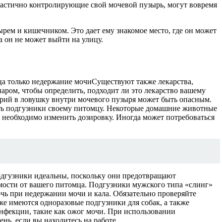
 частично контролирующие свой мочевой пузырь, могут вовремя
рем и кишечником. Это дает ему знакомое место, где он может
а он не может выйти на улицу.
ца только недержание мочиСуществуют также лекарства,
аром, чтобы определить, подходит ли это лекарство вашему
ерий в ловушку внутри мочевого пузыря может быть опасным.
ять подгузники своему питомцу. Некоторые домашние животные
в, необходимо изменить дозировку. Иногда может потребоваться
одгузники идеальны, поскольку они предотвращают
имости от вашего питомца. Подгузники мужского типа «слинг»
очь при недержании мочи и кала. Обязательно проверяйте
аже имеются одноразовые подгузники для собак, а также
инфекции, такие как ожог мочи. При использовании
ень, если вы находитесь на работе.