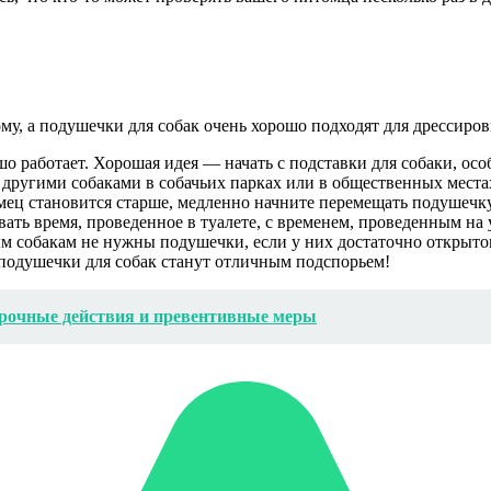
му, а подушечки для собак очень хорошо подходят для дрессиров
 работает. Хорошая идея — начать с подставки для собаки, осо
другими собаками в собачьих парках или в общественных местах
мец становится старше, медленно начните перемещать подушечку
вать время, проведенное в туалете, с временем, проведенным н
м собакам не нужны подушечки, если у них достаточно открытог
, подушечки для собак станут отличным подспорьем!
 срочные действия и превентивные меры