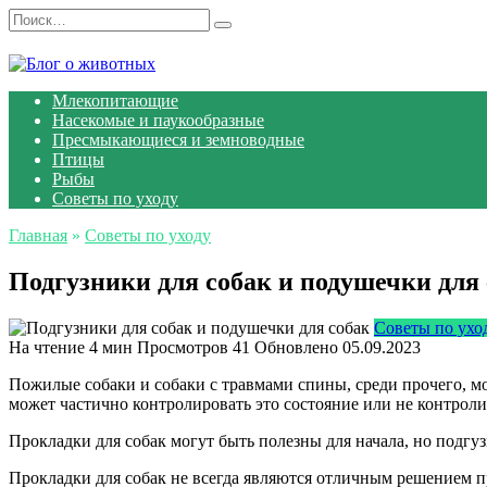
Перейти
Search
к
for:
содержанию
Млекопитающие
Насекомые и паукообразные
Пресмыкающиеся и земноводные
Птицы
Рыбы
Советы по уходу
Главная
»
Советы по уходу
Подгузники для собак и подушечки для
Советы по ухо
На чтение
4 мин
Просмотров
41
Обновлено
05.09.2023
Пожилые собаки и собаки с травмами спины, среди прочего, м
может частично контролировать это состояние или не контроли
Прокладки для собак могут быть полезны для начала, но подгуз
Прокладки для собак не всегда являются отличным решением пр