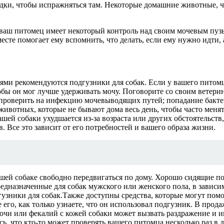
кладки, чтобы испражняться там. Некоторые домашние животные,
ваш питомец имеет некоторый контроль над своим мочевым пузы
сте помогает ему вспомнить, что делать, если ему нужно идти, 
ями рекомендуются подгузники для собак. Если у вашего питом
бы он мог лучше удерживать мочу. Поговорите со своим ветерин
т проверить на инфекцию мочевыводящих путей; попадание бакт
животных, которые не бывают дома весь день, чтобы часто мен
вашей собаки ухудшается из-за возраста или других обстоятельст
 Все это зависит от его потребностей и вашего образа жизни.
шей собаке свободно передвигаться по дому. Хорошо сидящие п
редназначенные для собак мужского или женского пола, в завис
гузники для собак.Также доступны средства, которые могут пом
его, как только узнаете, что он использовал подгузник. В прод
очи или фекалий с кожей собаки может вызвать раздражение и 
сь, что кто-то может проверять вашего питомца несколько раз в д