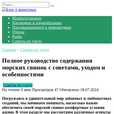
Перейти
Search
к
for:
содержанию
Млекопитающие
Насекомые и паукообразные
Пресмыкающиеся и земноводные
Птицы
Рыбы
Советы по уходу
Главная
»
Советы по уходу
Полное руководство содержания
морских свинок с советами, уходом и
особенностями
Советы по уходу
На чтение
9 мин
Просмотров
47
Обновлено
18.07.2024
Погружаясь в удивительный мир забавных и любопытных
созданий, мы начинаем понимать, насколько важно
обеспечить своей морской свинке комфортные условия
жизни. В этом разделе мы рассмотрим различные аспекты