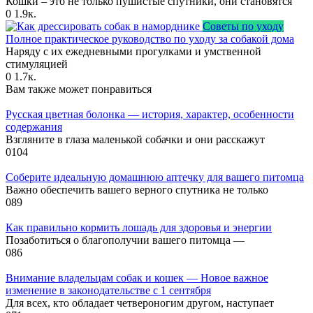
Кошки – это не только пушистые спутники, они становятся
0
1.9к.
Советы по уходу
Полное практическое руководство по уходу за собакой дома
Наряду с их ежедневными прогулками и умственной
стимуляцией
0
1.7к.
Вам также может понравиться
Русская цветная болонка — история, характер, особенности
содержания
Взгляните в глаза маленькой собачки и они расскажут
0
104
Соберите идеальную домашнюю аптечку для вашего питомца
Важно обеспечить вашего верного спутника не только
0
89
Как правильно кормить лошадь для здоровья и энергии
Позаботиться о благополучии вашего питомца —
0
86
Внимание владельцам собак и кошек — Новое важное
изменение в законодательстве с 1 сентября
Для всех, кто обладает четвероногим другом, наступает