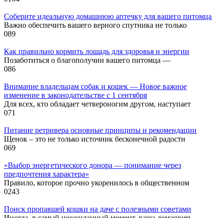
Соберите идеальную домашнюю аптечку для вашего питомца
Важно обеспечить вашего верного спутника не только
0
89
Как правильно кормить лошадь для здоровья и энергии
Позаботиться о благополучии вашего питомца —
0
86
Внимание владельцам собак и кошек — Новое важное
изменение в законодательстве с 1 сентября
Для всех, кто обладает четвероногим другом, наступает
0
71
Питание ретривера основные принципы и рекомендации
Щенок – это не только источник бесконечной радости
0
69
«Выбор энергетического донора — понимание через
предпочтения характера»
Правило, которое прочно укоренилось в общественном
0
243
Поиск пропавшей кошки на даче с полезными советами
Иногда, в самый неожиданный момент, ваша домашняя