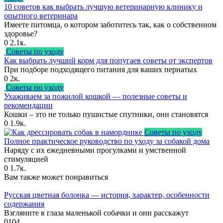
10 советов как выбрать лучшую ветеринарную клинику и
опытного ветеринара
Имеете питомца, о котором заботитесь так, как о собственном
здоровье?
0
2.1к.
Советы по уходу
Как выбрать лучший корм для попугаев советы от экспертов
При подборе подходящего питания для ваших пернатых
0
2к.
Советы по уходу
Ухаживаем за пожилой кошкой — полезные советы и
рекомендации
Кошки – это не только пушистые спутники, они становятся
0
1.9к.
Советы по уходу
Полное практическое руководство по уходу за собакой дома
Наряду с их ежедневными прогулками и умственной
стимуляцией
0
1.7к.
Вам также может понравиться
Русская цветная болонка — история, характер, особенности
содержания
Взгляните в глаза маленькой собачки и они расскажут
0
104