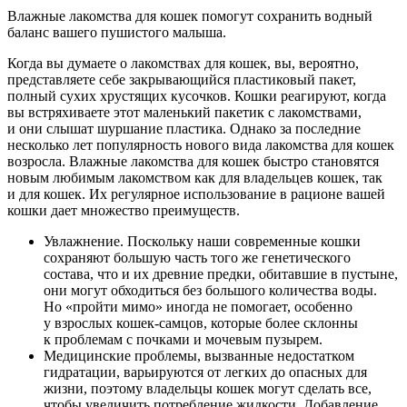
Влажные лакомства для кошек помогут сохранить водный
баланс вашего пушистого малыша.
Когда вы думаете о лакомствах для кошек, вы, вероятно,
представляете себе закрывающийся пластиковый пакет,
полный сухих хрустящих кусочков. Кошки реагируют, когда
вы встряхиваете этот маленький пакетик с лакомствами,
и они слышат шуршание пластика. Однако за последние
несколько лет популярность нового вида лакомства для кошек
возросла. Влажные лакомства для кошек быстро становятся
новым любимым лакомством как для владельцев кошек, так
и для кошек. Их регулярное использование в рационе вашей
кошки дает множество преимуществ.
Увлажнение. Поскольку наши современные кошки
сохраняют большую часть того же генетического
состава, что и их древние предки, обитавшие в пустыне,
они могут обходиться без большого количества воды.
Но «пройти мимо» иногда не помогает, особенно
у взрослых кошек-самцов, которые более склонны
к проблемам с почками и мочевым пузырем.
Медицинские проблемы, вызванные недостатком
гидратации, варьируются от легких до опасных для
жизни, поэтому владельцы кошек могут сделать все,
чтобы увеличить потребление жидкости. Добавление