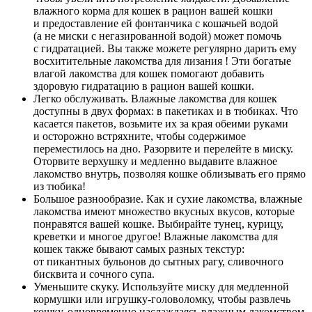
влажного корма для кошек в рацион вашей кошки
и предоставление ей фонтанчика с кошачьей водой
(а не миски с негазированной водой) может помочь
с гидратацией. Вы также можете регулярно дарить ему
восхитительные лакомства для лизания ! Эти богатые
влагой лакомства для кошек помогают добавить
здоровую гидратацию в рацион вашей кошки.
Легко обслуживать. Влажные лакомства для кошек
доступны в двух формах: в пакетиках и в тюбиках. Что
касается пакетов, возьмите их за края обеими руками
и осторожно встряхните, чтобы содержимое
переместилось на дно. Разорвите и перелейте в миску.
Оторвите верхушку и медленно выдавите влажное
лакомство внутрь, позволяя кошке облизывать его прямо
из тюбика!
Большое разнообразие. Как и сухие лакомства, влажные
лакомства имеют множество вкусных вкусов, которые
понравятся вашей кошке. Выбирайте тунец, курицу,
креветки и многое другое! Влажные лакомства для
кошек также бывают самых разных текстур:
от пикантных бульонов до сытных рагу, сливочного
бисквита и сочного супа.
Уменьшите скуку. Используйте миску для медленной
кормушки или игрушку-головоломку, чтобы развлечь
кошку, одновременно наслаждаясь влажным лакомством