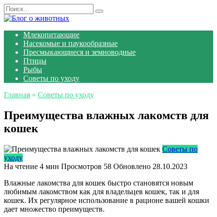
Перейти
Search
к
for:
содержанию
Млекопитающие
Насекомые и паукообразные
Пресмыкающиеся и земноводные
Птицы
Рыбы
Советы по уходу
Главная
»
Советы по уходу
Преимущества влажных лакомств для
кошек
Советы по
уходу
На чтение
4 мин
Просмотров
58
Обновлено
28.10.2023
Влажные лакомства для кошек быстро становятся новым
любимым лакомством как для владельцев кошек, так и для
кошек. Их регулярное использование в рационе вашей кошки
дает множество преимуществ.