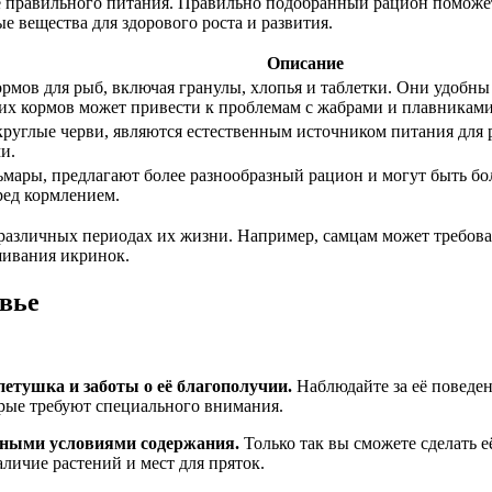
правильного питания. Правильно подобранный рацион поможет 
 вещества для здорового роста и развития.
Описание
мов для рыб, включая гранулы, хлопья и таблетки. Они удобны
хих кормов может привести к проблемам с жабрами и плавниками
руглые черви, являются естественным источником питания для р
и.
льмары, предлагают более разнообразный рацион и могут быть б
ред кормлением.
азличных периодах их жизни. Например, самцам может требоват
шивания икринок.
овье
тушка и заботы о её благополучии.
Наблюдайте за её поведен
орые требуют специального внимания.
ьными условиями содержания.
Только так вы сможете сделать е
личие растений и мест для пряток.