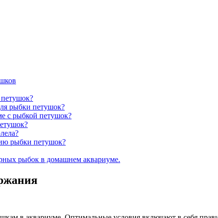
ушков
 петушок?
для рыбки петушок?
ме с рыбкой петушок?
петушок?
олела?
нию рыбки петушок?
рных рыбок в домашнем аквариуме.
ержания
шкам в аквариуме. Оптимальные условия включают в себя прав