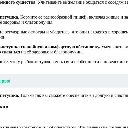
енного существа.
Учитывайте её желание общаться с соседями 
-петушка.
Кормите её разнообразной пищей, включая живые и за
ё здоровья и благополучия.
е регулярные осмотры и убедитесь, что они находятся в хороше
ми.
и-петушка спокойную и комфортную обстановку.
Уменьшите воз
сказаться на её здоровье и благополучии.
те, что у рыбок-петушков есть свои особенности в поведении и
х рыб
-петушка.
Только так вы сможете обеспечить ей долгую и счаст
ков
 активным характером и любопытством. Эти маленькие создания 