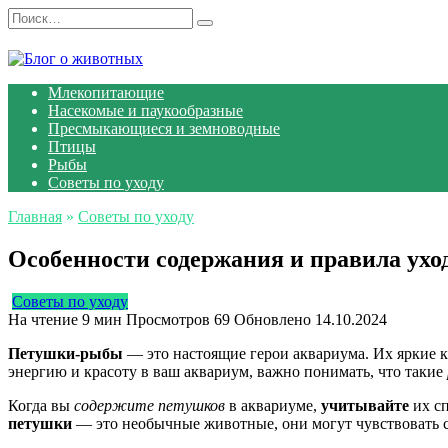
Перейти
Search
к
for:
содержанию
Млекопитающие
Насекомые и паукообразные
Пресмыкающиеся и земноводные
Птицы
Рыбы
Советы по уходу
Главная
»
Советы по уходу
Особенности содержания и правила ух
Советы по уходу
На чтение
9 мин
Просмотров
69
Обновлено
14.10.2024
Петушки-рыбы
— это настоящие герои аквариума. Их яркие 
энергию и красоту в ваш аквариум, важно понимать, что такие
Когда вы
содержите петушков
в аквариуме,
учитывайте
их сп
петушки
— это необычные животные, они могут чувствовать ст