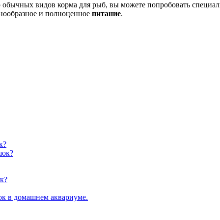
 обычных видов корма для рыб, вы можете попробовать специа
нообразное и полноценное
питание
.
к?
шок?
к?
ок в домашнем аквариуме.