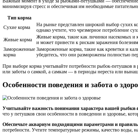
Важный момент в уходе за рыбками-петушками — обеспечение 
минимизируя стресс и обеспечивая им необходимые питательные
Тип корма
На рынке представлен широкий выбор сухих кор
Сухие корма
однако учтите, что чрезмерное потребление су
Живые корма, такие как личинки насекомых и к
Живые корма
и может привести к рискам заражения болезням
Замороженные
Замороженные корма, такие как креветки и ка
корма
убедитесь, что они разморожены полностью пе
При выборе корма учитывайте потребности рыбок-петушков в р
или заботы о самкой, а самкам — в периоды нереста или вына
Особенности поведения и забота о здор
Учитывайте важность понимания характера вашей рыбки-пе
что у петушков свои особенности в поведении и здоровье, кот
Обеспечьте аквариум подходящими параметрами и правил
потребности. Учтите температурные режимы, качество воды, на