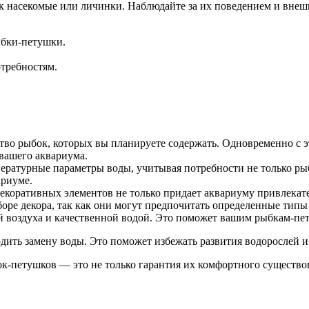
к насекомые или личинки. Наблюдайте за их поведением и вне
ыбки-петушки.
требностям.
тво рыбок, которых вы планируете содержать. Одновременно с э
 вашего аквариума.
ратурные параметры воды, учитывая потребности не только рыб
ариуме.
екоративных элементов не только придает аквариуму привлекате
ре декора, так как они могут предпочитать определенные типы 
й воздуха и качественной водой. Это поможет вашим рыбкам-пе
одить замену воды. Это поможет избежать развития водорослей 
-петушков — это не только гарантия их комфортного существова