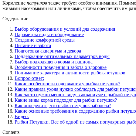
Кормление
петушков
также требует особого внимания. Помимо
живыми насекомыми или личинками, чтобы обеспечить им раз
Содержание
Выбор оборудования и условий для содержания
Параметры воды и оборудование
Создание комфортной среды
Питание и забота
Подготовка аквариума и декора
Поддержание оптимальных параметров воды
Выбор подходящего корма и рациона
Особенности поведения и забота о здоровье
Понимание характера и активности рыбок-петушков
Вопрос-ответ:
Какие особенности содержания у рыбки петушок?
Какие правила ухода нужно соблюдать для рыбки петушо
Как часто нужно менять воду в аквариуме с рыбкой пету
Какие виды корма подходят для рыбки петушок?
Как определить, что рыбка петушок заболела?
Какие основные требования к содержанию рыбки петушо
Видео:
Рыбки Петушки. Все об одной из самых популярных рыб
Contents