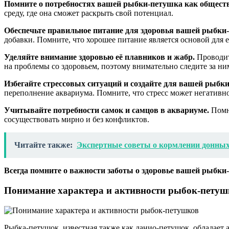
Помните о потребностях вашей рыбки-петушка как обществ
среду, где она сможет раскрыть свой потенциал.
Обеспечьте правильное питание для здоровья вашей рыбки
добавки. Помните, что хорошее питание является основой для е
Уделяйте внимание здоровью её плавников и жабр.
Проводит
на проблемы со здоровьем, поэтому внимательно следите за ни
Избегайте стрессовых ситуаций и создайте для вашей рыбк
переполнение аквариума. Помните, что стресс может негативно 
Учитывайте потребности самок и самцов в аквариуме.
Помни
сосуществовать мирно и без конфликтов.
Читайте также:
Экспертные советы о кормлении донны
Всегда помните о важности заботы о здоровье вашей рыбки
Понимание характера и активности рыбок-петуш
Рыбка-петушок, известная также как данио-петушок, обладает