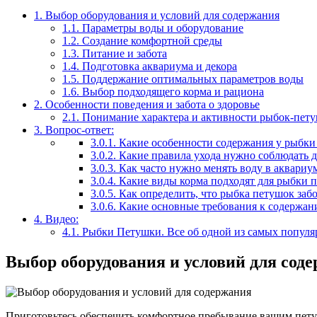
1.
Выбор оборудования и условий для содержания
1.1.
Параметры воды и оборудование
1.2.
Создание комфортной среды
1.3.
Питание и забота
1.4.
Подготовка аквариума и декора
1.5.
Поддержание оптимальных параметров воды
1.6.
Выбор подходящего корма и рациона
2.
Особенности поведения и забота о здоровье
2.1.
Понимание характера и активности рыбок-пет
3.
Вопрос-ответ:
3.0.1.
Какие особенности содержания у рыбки
3.0.2.
Какие правила ухода нужно соблюдать 
3.0.3.
Как часто нужно менять воду в аквариу
3.0.4.
Какие виды корма подходят для рыбки 
3.0.5.
Как определить, что рыбка петушок заб
3.0.6.
Какие основные требования к содержа
4.
Видео:
4.1.
Рыбки Петушки. Все об одной из самых популя
Выбор оборудования и условий для сод
Приготовьтесь обеспечить комфортное пребывание вашим пету