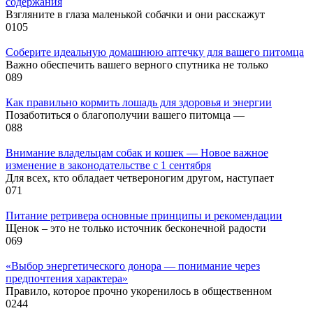
содержания
Взгляните в глаза маленькой собачки и они расскажут
0
105
Соберите идеальную домашнюю аптечку для вашего питомца
Важно обеспечить вашего верного спутника не только
0
89
Как правильно кормить лошадь для здоровья и энергии
Позаботиться о благополучии вашего питомца —
0
88
Внимание владельцам собак и кошек — Новое важное
изменение в законодательстве с 1 сентября
Для всех, кто обладает четвероногим другом, наступает
0
71
Питание ретривера основные принципы и рекомендации
Щенок – это не только источник бесконечной радости
0
69
«Выбор энергетического донора — понимание через
предпочтения характера»
Правило, которое прочно укоренилось в общественном
0
244