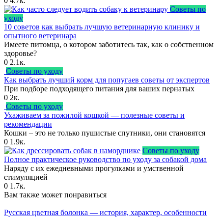
0
4.7к.
Советы по
уходу
10 советов как выбрать лучшую ветеринарную клинику и
опытного ветеринара
Имеете питомца, о котором заботитесь так, как о собственном
здоровье?
0
2.1к.
Советы по уходу
Как выбрать лучший корм для попугаев советы от экспертов
При подборе подходящего питания для ваших пернатых
0
2к.
Советы по уходу
Ухаживаем за пожилой кошкой — полезные советы и
рекомендации
Кошки – это не только пушистые спутники, они становятся
0
1.9к.
Советы по уходу
Полное практическое руководство по уходу за собакой дома
Наряду с их ежедневными прогулками и умственной
стимуляцией
0
1.7к.
Вам также может понравиться
Русская цветная болонка — история, характер, особенности