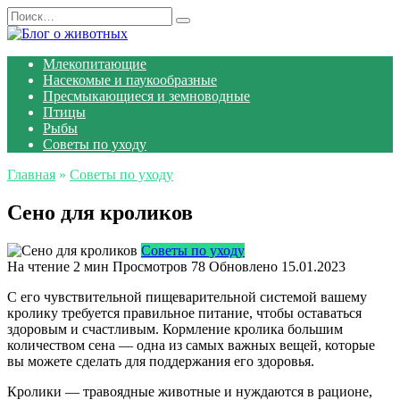
Перейти
Search
к
for:
содержанию
Млекопитающие
Насекомые и паукообразные
Пресмыкающиеся и земноводные
Птицы
Рыбы
Советы по уходу
Главная
»
Советы по уходу
Сено для кроликов
Советы по уходу
На чтение
2 мин
Просмотров
78
Обновлено
15.01.2023
С его чувствительной пищеварительной системой вашему
кролику требуется правильное питание, чтобы оставаться
здоровым и счастливым. Кормление кролика большим
количеством сена — одна из самых важных вещей, которые
вы можете сделать для поддержания его здоровья.
Кролики — травоядные животные и нуждаются в рационе,