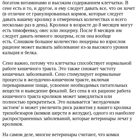
богатом витаминами и высоким содержанием клетчатки. В
сене есть и то, и другое, и ему следует давать все, что он хочет
(в отличие от гранулированных кормов, которые следует
давать вашему кролику в отмеренных количествах и всего
несколько раз в день). Кролики в возрасте до 8 месяцев могут
есть тимофеевку, овес или люцерну. После 8 месяцев им
следует давать немного люцерны, если она вообще
есть. Слишком большое количество люцерны во взрослом
рационе может вызвать заболевание из-за высокого уровня
кальция и белка.
Сено важно, потому что клетчатка способствует нормальной
работе кишечного тракта. Это также снижает частоту
кишечных заболеваний. Сено стимулирует нормальные
процессы в желудочно-кишечном тракте, включая
переваривание пищи, усвоение необходимых питательных
веществ и выведение фекалий. Без сена в их рационе работа
кишечного тракта кроликов может замедлиться или
полностью прекратиться. Это называется ‘желудочным
застоем’ и может увеличить риск развития у вашего кролика
трихобезоаров (комков шерсти в желудке), одного из наиболее
распространенных заболеваний, которые ветеринары лечат у
кроликов.
На самом деле, многие ветеринары считают, что комки