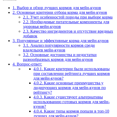
1.
Выбор и обзор лучших кормов для мейн-кунов
2.
Основные критерии отбора корма для мейн-кунов
2.1.
Учет особенностей породы при выборе корма
2.2.
Необходимые питательные компоненты для
здоровья мейн-кунов
2.3.
Качество ингредиентов и отсутствие вредных
добавок
3.
Популярные и эффективные корма для мейн-кунов
3.1.
Анализ популярности кормов среди
владельцев мейн-кунов
3.2.
Основные достоинства и недостатки
разнообразных кормов для мейн-кунов
4.
Вопрос-ответ:
4.0.1.
Какие критерии были использованы
при составлении рейтинга лучших кормов
для мейн-кунов?
4.0.2.
Какие основные преимущества у
лидирующих кормов для мейн-кунов по
рейтингу?
4.0.3.
Какие существуют альтернативы
использованию готовых кормов для мейн-
кунов?
4.0.4.
Какие типы кормов попали в топ-10
лучших для мейн-кунов?