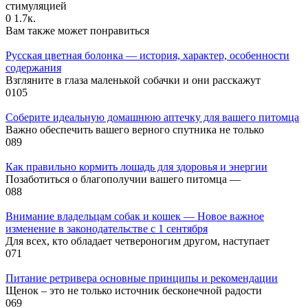
стимуляцией
0
1.7к.
Вам также может понравиться
Русская цветная болонка — история, характер, особенности
содержания
Взгляните в глаза маленькой собачки и они расскажут
0
105
Соберите идеальную домашнюю аптечку для вашего питомца
Важно обеспечить вашего верного спутника не только
0
89
Как правильно кормить лошадь для здоровья и энергии
Позаботиться о благополучии вашего питомца —
0
88
Внимание владельцам собак и кошек — Новое важное
изменение в законодательстве с 1 сентября
Для всех, кто обладает четвероногим другом, наступает
0
71
Питание ретривера основные принципы и рекомендации
Щенок – это не только источник бесконечной радости
0
69