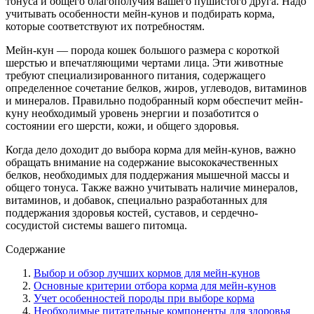
тонуса и общего благополучия вашего пушистого друга. Надо
учитывать особенности мейн-кунов и подбирать корма,
которые соответствуют их потребностям.
Мейн-кун — порода кошек большого размера с короткой
шерстью и впечатляющими чертами лица. Эти животные
требуют специализированного питания, содержащего
определенное сочетание белков, жиров, углеводов, витаминов
и минералов. Правильно подобранный корм обеспечит мейн-
куну необходимый уровень энергии и позаботится о
состоянии его шерсти, кожи, и общего здоровья.
Когда дело доходит до выбора корма для мейн-кунов, важно
обращать внимание на содержание высококачественных
белков, необходимых для поддержания мышечной массы и
общего тонуса. Также важно учитывать наличие минералов,
витаминов, и добавок, специально разработанных для
поддержания здоровья костей, суставов, и сердечно-
сосудистой системы вашего питомца.
Содержание
Выбор и обзор лучших кормов для мейн-кунов
Основные критерии отбора корма для мейн-кунов
Учет особенностей породы при выборе корма
Необходимые питательные компоненты для здоровья