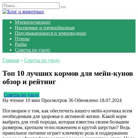
Перейти
Search
к
for:
содержанию
Млекопитающие
Насекомые и паукообразные
Пресмыкающиеся и земноводные
Птицы
Рыбы
Советы по уходу
Главная
»
Советы по уходу
Топ 10 лучших кормов для мейн-кунов
обзор и рейтинг
Советы по уходу
На чтение
10 мин
Просмотров
36
Обновлено
18.07.2024
Поговорим о том, как обеспечить вашего мейн-кунчика всем
необходимым для здоровья и активной жизни. Какой корм
выбрать для этой породы, которая известна своим большим
размером, крепким телосложением и крутой шерстью? Ведь
правильное питание играет ключевую роль в поддержании