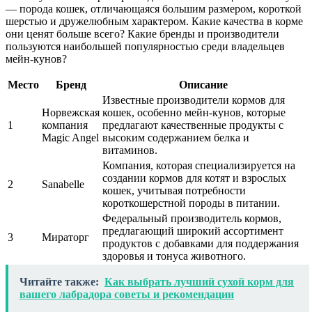
— порода кошек, отличающаяся большим размером, короткой
шерстью и дружелюбным характером. Какие качества в корме
они ценят больше всего? Какие бренды и производители
пользуются наибольшей популярностью среди владельцев
мейн-кунов?
Место
Бренд
Описание
Известные производители кормов для
Норвежская
кошек, особенно мейн-кунов, которые
1
компания
предлагают качественные продукты с
Magic Angel
высоким содержанием белка и
витаминов.
Компания, которая специализируется на
создании кормов для котят и взрослых
2
Sanabelle
кошек, учитывая потребности
короткошерстной породы в питании.
Федеральный производитель кормов,
предлагающий широкий ассортимент
3
Мираторг
продуктов с добавками для поддержания
здоровья и тонуса животного.
Читайте также:
Как выбрать лучший сухой корм для
вашего лабрадора советы и рекомендации