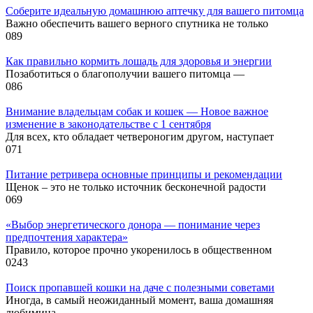
Соберите идеальную домашнюю аптечку для вашего питомца
Важно обеспечить вашего верного спутника не только
0
89
Как правильно кормить лошадь для здоровья и энергии
Позаботиться о благополучии вашего питомца —
0
86
Внимание владельцам собак и кошек — Новое важное
изменение в законодательстве с 1 сентября
Для всех, кто обладает четвероногим другом, наступает
0
71
Питание ретривера основные принципы и рекомендации
Щенок – это не только источник бесконечной радости
0
69
«Выбор энергетического донора — понимание через
предпочтения характера»
Правило, которое прочно укоренилось в общественном
0
243
Поиск пропавшей кошки на даче с полезными советами
Иногда, в самый неожиданный момент, ваша домашняя
любимица