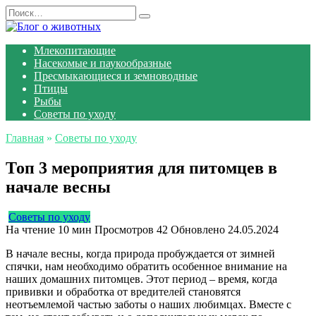
Перейти
Search
к
for:
содержанию
Млекопитающие
Насекомые и паукообразные
Пресмыкающиеся и земноводные
Птицы
Рыбы
Советы по уходу
Главная
»
Советы по уходу
Топ 3 мероприятия для питомцев в
начале весны
Советы по уходу
На чтение
10 мин
Просмотров
42
Обновлено
24.05.2024
В начале весны, когда природа пробуждается от зимней
спячки, нам необходимо обратить особенное внимание на
наших домашних питомцев. Этот период – время, когда
прививки и обработка от вредителей становятся
неотъемлемой частью заботы о наших любимцах. Вместе с