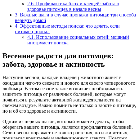
2.6.
Профилактика блох и клещей: забота о
здоровье питомцев в начале весны
3.
Важные шаги в случае пропажи питомца: три способа
вернуть домой
4.
Эффективные методы поиска: что делать, если
питомец пропал
4.1.
Использование социальных сетей: мощный
инструмент поиска
Весенние радости для питомцев:
забота, здоровье и активность
Наступив весной, каждый владелец животного живет в
ожидании чего-то свежего и нового для своего четвероногого
любимца. В этом сезоне также возникает необходимость
защитить питомца от различных болезней, которые могут
появиться в результате активной жизнедеятельности на
свежем воздухе. Важно помнить не только о заботе о питомце,
но и об его здоровье и активности.
Одним из первых шагов, который можете сделать, чтобы
оберегать вашего питомца, является профилактика болезней.
Сезон весны поражает не только растения, но и животных,
привлекая вредителей и инфекционных агентов. Поэтому