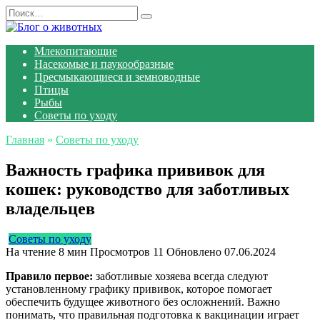
Перейти
Search
к
for:
содержанию
Млекопитающие
Насекомые и паукообразные
Пресмыкающиеся и земноводные
Птицы
Рыбы
Советы по уходу
Главная
»
Советы по уходу
Важность графика прививок для
кошек: руководство для заботливых
владельцев
Советы по уходу
На чтение
8 мин
Просмотров
11
Обновлено
07.06.2024
Правило первое:
заботливые хозяева всегда следуют
установленному графику прививок, которое помогает
обеспечить будущее животного без осложнений. Важно
понимать, что правильная подготовка к вакцинации играет