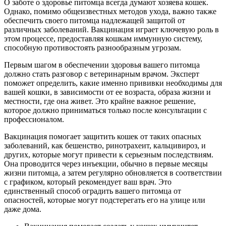
О заботе о здоровье питомца всегда думают хозяева кошек.
Однако, помимо общеизвестных методов ухода, важно также
обеспечить своего питомца надлежащей защитой от
различных заболеваний. Вакцинация играет ключевую роль в
этом процессе, предоставляя кошкам иммунную систему,
способную противостоять разнообразным угрозам.
Первым шагом в обеспечении здоровья вашего питомца
должно стать разговор с ветеринарным врачом. Эксперт
поможет определить, какие именно прививки необходимы для
вашей кошки, в зависимости от ее возраста, образа жизни и
местности, где она живет. Это крайне важное решение,
которое должно приниматься только после консультации с
профессионалом.
Вакцинация помогает защитить кошек от таких опасных
заболеваний, как бешенство, ринотрахеит, кальцивироз, и
других, которые могут привести к серьезным последствиям.
Она проводится через инъекции, обычно в первые месяцы
жизни питомца, а затем регулярно обновляется в соответствии
с графиком, который рекомендует ваш врач. Это
единственный способ оградить вашего питомца от
опасностей, которые могут подстерегать его на улице или
даже дома.