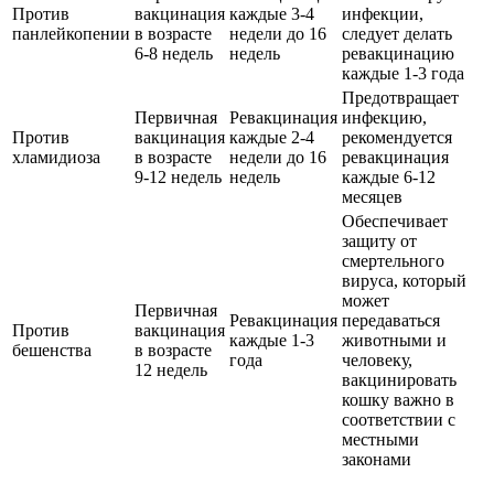
Против
вакцинация
каждые 3-4
инфекции,
панлейкопении
в возрасте
недели до 16
следует делать
6-8 недель
недель
ревакцинацию
каждые 1-3 года
Предотвращает
Первичная
Ревакцинация
инфекцию,
Против
вакцинация
каждые 2-4
рекомендуется
хламидиоза
в возрасте
недели до 16
ревакцинация
9-12 недель
недель
каждые 6-12
месяцев
Обеспечивает
защиту от
смертельного
вируса, который
может
Первичная
Ревакцинация
передаваться
Против
вакцинация
каждые 1-3
животными и
бешенства
в возрасте
года
человеку,
12 недель
вакцинировать
кошку важно в
соответствии с
местными
законами