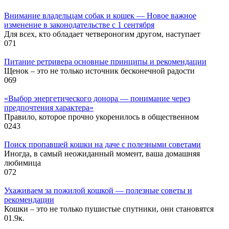
Внимание владельцам собак и кошек — Новое важное
изменение в законодательстве с 1 сентября
Для всех, кто обладает четвероногим другом, наступает
0
71
Питание ретривера основные принципы и рекомендации
Щенок – это не только источник бесконечной радости
0
69
«Выбор энергетического донора — понимание через
предпочтения характера»
Правило, которое прочно укоренилось в общественном
0
243
Поиск пропавшей кошки на даче с полезными советами
Иногда, в самый неожиданный момент, ваша домашняя
любимица
0
72
Ухаживаем за пожилой кошкой — полезные советы и
рекомендации
Кошки – это не только пушистые спутники, они становятся
0
1.9к.