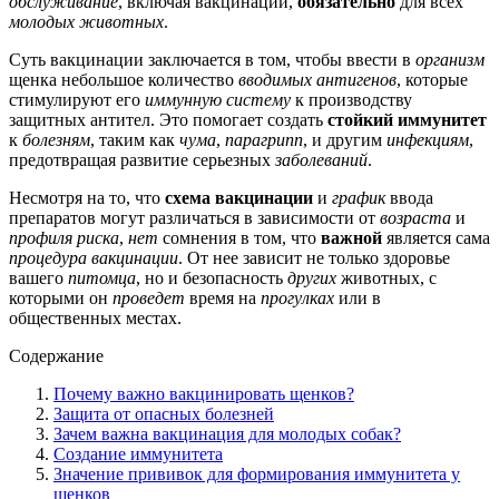
обслуживание
, включая вакцинации,
обязательно
для всех
молодых животных
.
Суть вакцинации заключается в том, чтобы ввести в
организм
щенка небольшое количество
вводимых антигенов
, которые
стимулируют его
иммунную систему
к производству
защитных антител. Это помогает создать
стойкий иммунитет
к
болезням
, таким как
чума
,
парагрипп
, и другим
инфекциям
,
предотвращая развитие серьезных
заболеваний
.
Несмотря на то, что
схема вакцинации
и
график
ввода
препаратов могут различаться в зависимости от
возраста
и
профиля риска
,
нет
сомнения в том, что
важной
является сама
процедура вакцинации
. От нее зависит не только здоровье
вашего
питомца
, но и безопасность
других
животных, с
которыми он
проведет
время на
прогулках
или в
общественных местах.
Содержание
Почему важно вакцинировать щенков?
Защита от опасных болезней
Зачем важна вакцинация для молодых собак?
Создание иммунитета
Значение прививок для формирования иммунитета у
щенков