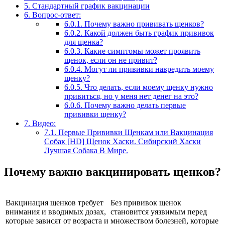
5.
Стандартный график вакцинации
6.
Вопрос-ответ:
6.0.1.
Почему важно прививать щенков?
6.0.2.
Какой должен быть график прививок
для щенка?
6.0.3.
Какие симптомы может проявить
щенок, если он не привит?
6.0.4.
Могут ли прививки навредить моему
щенку?
6.0.5.
Что делать, если моему щенку нужно
привиться, но у меня нет денег на это?
6.0.6.
Почему важно делать первые
прививки щенку?
7.
Видео:
7.1.
Первые Прививки Щенкам или Вакцинация
Собак [HD] Щенок Хаски. Сибирский Хаски
Лучшая Собака В Мире.
Почему важно вакцинировать щенков?
Вакцинация щенков требует
Без прививок щенок
внимания и вводимых дозах,
становится уязвимым перед
которые зависят от возраста и
множеством болезней, которые