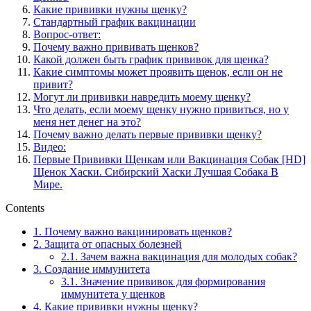
Какие прививки нужны щенку?
Стандартный график вакцинации
Вопрос-ответ:
Почему важно прививать щенков?
Какой должен быть график прививок для щенка?
Какие симптомы может проявить щенок, если он не
привит?
Могут ли прививки навредить моему щенку?
Что делать, если моему щенку нужно привиться, но у
меня нет денег на это?
Почему важно делать первые прививки щенку?
Видео:
Первые Прививки Щенкам или Вакцинация Собак [HD]
Щенок Хаски. Сибирский Хаски Лучшая Собака В
Мире.
Contents
1.
Почему важно вакцинировать щенков?
2.
Защита от опасных болезней
2.1.
Зачем важна вакцинация для молодых собак?
3.
Создание иммунитета
3.1.
Значение прививок для формирования
иммунитета у щенков
4.
Какие прививки нужны щенку?