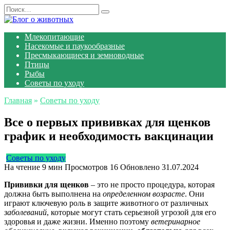
Перейти
Search
к
for:
содержанию
Млекопитающие
Насекомые и паукообразные
Пресмыкающиеся и земноводные
Птицы
Рыбы
Советы по уходу
Главная
»
Советы по уходу
Все о первых прививках для щенков
график и необходимость вакцинации
Советы по уходу
На чтение
9 мин
Просмотров
16
Обновлено
31.07.2024
Прививки для щенков
– это не просто процедура, которая
должна быть выполнена на
определенном возрасте
. Они
играют ключевую роль в защите животного от различных
заболеваний
, которые могут стать серьезной угрозой для его
здоровья и даже жизни. Именно поэтому
ветеринарное