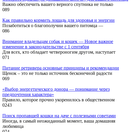
Важно обеспечить вашего верного спутника не только
0
89
Как правильно кормить лошадь для здоровья и энергии
Позаботиться о благополучии вашего питомца —
0
86
Внимание владельцам собак и кошек — Новое важное
изменение в законодательстве с 1 сентября
Для всех, кто обладает четвероногим другом, наступает
0
71
Питание ретривера основные принципы и рекомендации
Щенок – это не только источник бесконечной радости
0
69
«Выбор энергетического донора — понимание через
предпочтения характера»
Правило, которое прочно укоренилось в общественном
0
243
Поиск пропавшей кошки на даче с полезными советами
Иногда, в самый неожиданный момент, ваша домашняя
любимица
0
74