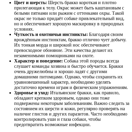
Цвет и шерсть:
Шерсть бракко короткая и плотно
прилегающая к телу. Окрас может быть каштановым с
белыми пятнами или рыжим с оттенками охры. Такой
окрас не только придаёт собаке привлекательный вид,
но и обеспечивает хорошую маскировку в природных
условиях.
Чуткость и охотничьи инстинкты:
Благодаря своим
врождённым инстинктам, бракко отлично чует добычу.
Их тонкая морда и широкий нос обеспечивают
превосходное обоняние. Эти качества делают их
незаменимыми помощниками на охоте.
Характер и поведение:
Собака этой породы всегда
слушает команды хозяина и быстро обучается. Бракки
очень дружелюбны и хорошо ладят с другими
домашними питомцами. Однако, чтобы сохранить их
уравновешенный характер, необходимо уделять
достаточно времени играм и физическим упражнениям.
Здоровье и уход:
Итальянские бракки, как правило,
обладают крепким здоровьем, однако они тоже
подвержены некоторым заболеваниям. Важно следить за
состоянием их шерсти и кожи, регулярно проверять на
наличие глистов и других паразитов. Часто необходимо
контролировать уши и глаза собаки, чтобы
предотвратить возможные инфекции.