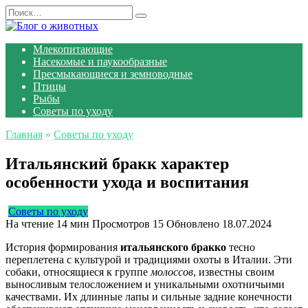
Перейти
Search
к
for:
содержанию
Млекопитающие
Насекомые и паукообразные
Пресмыкающиеся и земноводные
Птицы
Рыбы
Советы по уходу
Главная
»
Советы по уходу
Итальянский бракк характер
особенности ухода и воспитания
Советы по уходу
На чтение
14 мин
Просмотров
15
Обновлено
18.07.2024
История формирования
итальянского бракко
тесно
переплетена с культурой и традициями охоты в Италии. Эти
собаки, относящиеся к группе
молоссов
, известны своим
выносливым телосложением и уникальными охотничьими
качествами. Их длинные лапы и сильные задние конечности