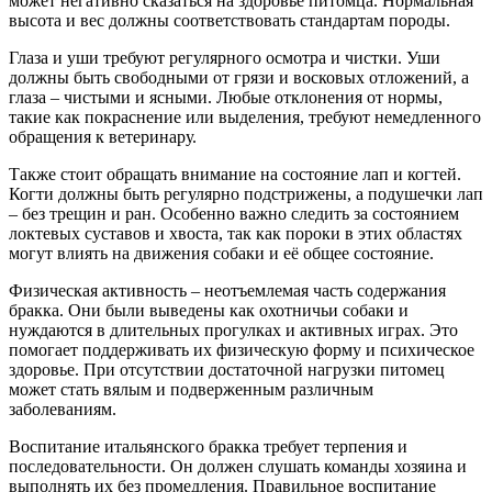
может негативно сказаться на здоровье питомца. Нормальная
высота и вес должны соответствовать стандартам породы.
Глаза и уши требуют регулярного осмотра и чистки. Уши
должны быть свободными от грязи и восковых отложений, а
глаза – чистыми и ясными. Любые отклонения от нормы,
такие как покраснение или выделения, требуют немедленного
обращения к ветеринару.
Также стоит обращать внимание на состояние лап и когтей.
Когти должны быть регулярно подстрижены, а подушечки лап
– без трещин и ран. Особенно важно следить за состоянием
локтевых суставов и хвоста, так как пороки в этих областях
могут влиять на движения собаки и её общее состояние.
Физическая активность – неотъемлемая часть содержания
бракка. Они были выведены как охотничьи собаки и
нуждаются в длительных прогулках и активных играх. Это
помогает поддерживать их физическую форму и психическое
здоровье. При отсутствии достаточной нагрузки питомец
может стать вялым и подверженным различным
заболеваниям.
Воспитание итальянского бракка требует терпения и
последовательности. Он должен слушать команды хозяина и
выполнять их без промедления. Правильное воспитание