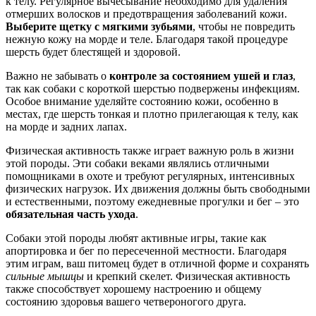
к телу. Регулярное вычесывание необходимо для удаления
отмерших волосков и предотвращения заболеваний кожи.
Выберите щетку с мягкими зубьями
, чтобы не повредить
нежную кожу на морде и теле. Благодаря такой процедуре
шерсть будет блестящей и здоровой.
Важно не забывать о
контроле за состоянием ушей и глаз
,
так как собаки с короткой шерстью подвержены инфекциям.
Особое внимание уделяйте состоянию кожи, особенно в
местах, где шерсть тонкая и плотно прилегающая к телу, как
на морде и задних лапах.
Физическая активность также играет важную роль в жизни
этой породы. Эти собаки веками являлись отличными
помощниками в охоте и требуют регулярных, интенсивных
физических нагрузок. Их движения должны быть свободными
и естественными, поэтому ежедневные прогулки и бег – это
обязательная часть ухода
.
Собаки этой породы любят активные игры, такие как
апортировка и бег по пересеченной местности. Благодаря
этим играм, ваш питомец будет в отличной форме и сохранять
сильные мышцы
и крепкий скелет. Физическая активность
также способствует хорошему настроению и общему
состоянию здоровья вашего четвероногого друга.