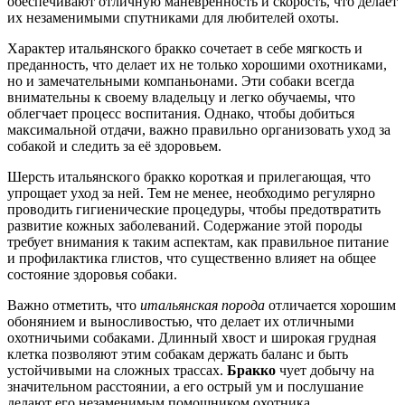
обеспечивают отличную маневренность и скорость, что делает
их незаменимыми спутниками для любителей охоты.
Характер итальянского бракко сочетает в себе мягкость и
преданность, что делает их не только хорошими охотниками,
но и замечательными компаньонами. Эти собаки всегда
внимательны к своему владельцу и легко обучаемы, что
облегчает процесс воспитания. Однако, чтобы добиться
максимальной отдачи, важно правильно организовать уход за
собакой и следить за её здоровьем.
Шерсть итальянского бракко короткая и прилегающая, что
упрощает уход за ней. Тем не менее, необходимо регулярно
проводить гигиенические процедуры, чтобы предотвратить
развитие кожных заболеваний. Содержание этой породы
требует внимания к таким аспектам, как правильное питание
и профилактика глистов, что существенно влияет на общее
состояние здоровья собаки.
Важно отметить, что
итальянская порода
отличается хорошим
обонянием и выносливостью, что делает их отличными
охотничьими собаками. Длинный хвост и широкая грудная
клетка позволяют этим собакам держать баланс и быть
устойчивыми на сложных трассах.
Бракко
чует добычу на
значительном расстоянии, а его острый ум и послушание
делают его незаменимым помощником охотника.