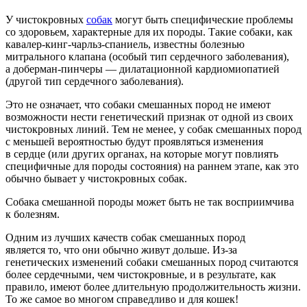
У чистокровных
собак
могут быть специфические проблемы
со здоровьем, характерные для их породы. Такие собаки, как
кавалер-кинг-чарльз-спаниель, известны болезнью
митрального клапана (особый тип сердечного заболевания),
а доберман-пинчеры — дилатационной кардиомиопатией
(другой тип сердечного заболевания).
Это не означает, что собаки смешанных пород не имеют
возможности нести генетический признак от одной из своих
чистокровных линий. Тем не менее, у собак смешанных пород
с меньшей вероятностью будут проявляться изменения
в сердце (или других органах, на которые могут повлиять
специфичные для породы состояния) на раннем этапе, как это
обычно бывает у чистокровных собак.
Собака смешанной породы может быть не так восприимчива
к болезням.
Одним из лучших качеств собак смешанных пород
является то, что они обычно живут дольше. Из-за
генетических изменений собаки смешанных пород считаются
более сердечными, чем чистокровные, и в результате, как
правило, имеют более длительную продолжительность жизни.
То же самое во многом справедливо и для кошек!