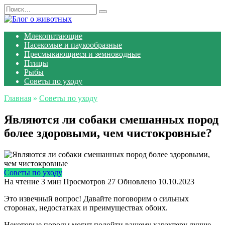
Перейти
Search
к
for:
содержанию
Млекопитающие
Насекомые и паукообразные
Пресмыкающиеся и земноводные
Птицы
Рыбы
Советы по уходу
Главная
»
Советы по уходу
Являются ли собаки смешанных пород
более здоровыми, чем чистокровные?
Советы по уходу
На чтение
3 мин
Просмотров
27
Обновлено
10.10.2023
Это извечный вопрос! Давайте поговорим о сильных
сторонах, недостатках и преимуществах обоих.
Некоторые породы могут подойти вашему характеру лучше,