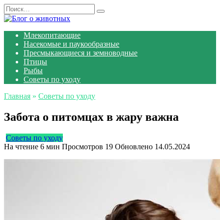
Перейти
Search
к
for:
содержанию
Млекопитающие
Насекомые и паукообразные
Пресмыкающиеся и земноводные
Птицы
Рыбы
Советы по уходу
Главная
»
Советы по уходу
Забота о питомцах в жару важна
Советы по уходу
На чтение
6 мин
Просмотров
19
Обновлено
14.05.2024