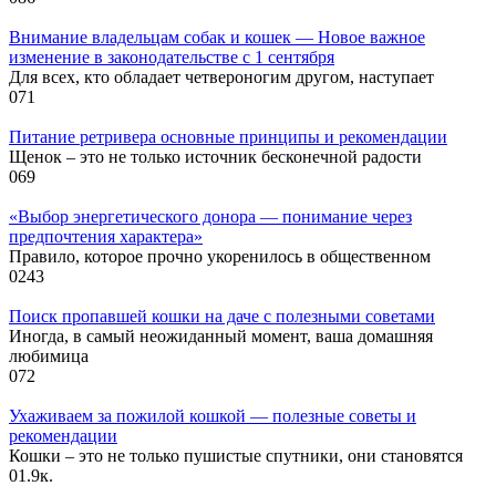
Внимание владельцам собак и кошек — Новое важное
изменение в законодательстве с 1 сентября
Для всех, кто обладает четвероногим другом, наступает
0
71
Питание ретривера основные принципы и рекомендации
Щенок – это не только источник бесконечной радости
0
69
«Выбор энергетического донора — понимание через
предпочтения характера»
Правило, которое прочно укоренилось в общественном
0
243
Поиск пропавшей кошки на даче с полезными советами
Иногда, в самый неожиданный момент, ваша домашняя
любимица
0
72
Ухаживаем за пожилой кошкой — полезные советы и
рекомендации
Кошки – это не только пушистые спутники, они становятся
0
1.9к.