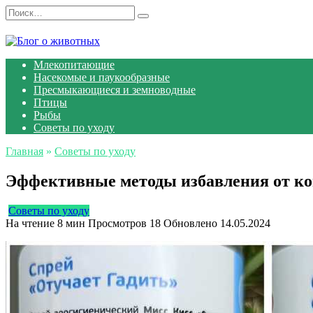
Перейти
Search
к
for:
содержанию
Млекопитающие
Насекомые и паукообразные
Пресмыкающиеся и земноводные
Птицы
Рыбы
Советы по уходу
Главная
»
Советы по уходу
Эффективные методы избавления от ко
Советы по уходу
На чтение
8 мин
Просмотров
18
Обновлено
14.05.2024