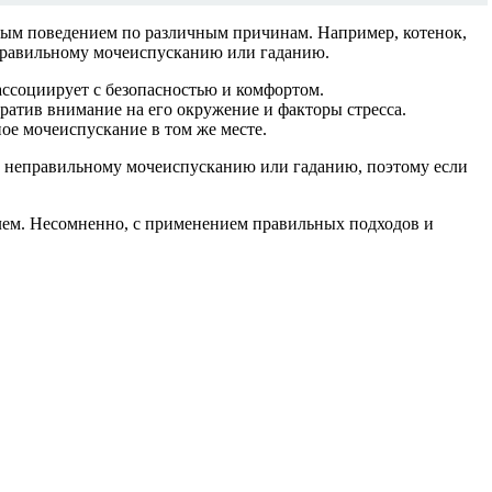
ным поведением по различным причинам. Например, котенок,
еправильному мочеиспусканию или гаданию.
ассоциирует с безопасностью и комфортом.
братив внимание на его окружение и факторы стресса.
ное мочеиспускание в том же месте.
к неправильному мочеиспусканию или гаданию, поэтому если
лем. Несомненно, с применением правильных подходов и