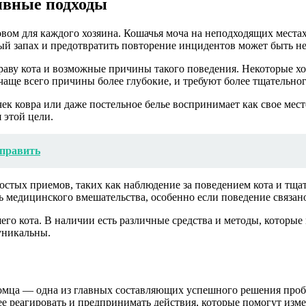
ивные подходы
вом для каждого хозяина. Кошачья моча на неподходящих местах
ый запах и предотвратить повторение инцидентов может быть не
ву кота и возможные причины такого поведения. Некоторые хоз
аще всего причины более глубокие, и требуют более тщательног
ек ковра или даже постельное белье воспринимает как свое мест
я этой цели.
справить
стых приемов, таких как наблюдение за поведением кота и тщат
ь медицинского вмешательства, особенно если поведение связан
го кота. В наличии есть различные средства и методы, которые 
уникальны.
омца — одна из главных составляющих успешного решения проб
нее реагировать и предпринимать действия, которые помогут изм