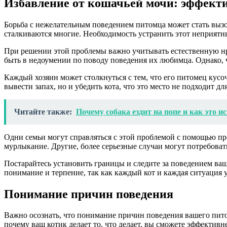
Избавление от кошачьей мочи: эффект
Борьба с нежелательным поведением питомца может стать вызо
сталкиваются многие. Необходимость устранить этот неприятн
При решении этой проблемы важно учитывать естественную нра
быть в недоумении по поводу поведения их любимца. Однако, ч
Каждый хозяин может столкнуться с тем, что его питомец кусоч
вывести запах, но и убедить кота, что это место не подходит дл
Читайте также:
Почему собака ездит на попе и как это и
Одни семьи могут справляться с этой проблемой с помощью про
мурлыкание. Другие, более серьезные случаи могут потребоват
Постарайтесь установить границы и следите за поведением ваше
понимание и терпение, так как каждый кот и каждая ситуация 
Понимание причин поведения
Важно осознать, что понимание причин поведения вашего пит
почему ваш котик делает то, что делает, вы сможете эффектив