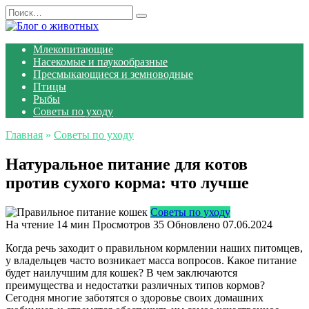
Перейти
Search
к
for:
содержанию
Млекопитающие
Насекомые и паукообразные
Пресмыкающиеся и земноводные
Птицы
Рыбы
Советы по уходу
Главная
»
Советы по уходу
Натуральное питание для котов
против сухого корма: что лучше
Советы по уходу
На чтение
14 мин
Просмотров
35
Обновлено
07.06.2024
Когда речь заходит о правильном кормлении наших питомцев,
у владельцев часто возникает масса вопросов. Какое питание
будет наилучшим для кошек? В чем заключаются
преимущества и недостатки различных типов кормов?
Сегодня многие заботятся о здоровье своих домашних