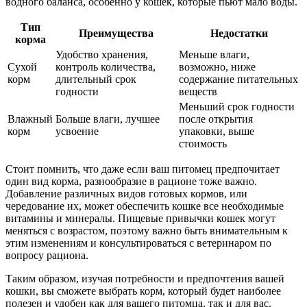
водного баланса, особенно у кошек, которые пьют мало воды.
Тип
Преимущества
Недостатки
корма
Удобство хранения,
Меньше влаги,
Сухой
контроль количества,
возможно, ниже
корм
длительный срок
содержание питательных
годности
веществ
Меньший срок годности
Влажный
Больше влаги, лучшее
после открытия
корм
усвоение
упаковки, выше
стоимость
Стоит помнить, что даже если ваш питомец предпочитает
один вид корма, разнообразие в рационе тоже важно.
Добавление различных видов готовых кормов, или
чередование их, может обеспечить кошке все необходимые
витамины и минералы. Пищевые привычки кошек могут
меняться с возрастом, поэтому важно быть внимательным к
этим изменениям и консультироваться с ветеринаром по
вопросу рациона.
Таким образом, изучая потребности и предпочтения вашей
кошки, вы сможете выбрать корм, который будет наиболее
полезен и удобен как для вашего питомца, так и для вас.